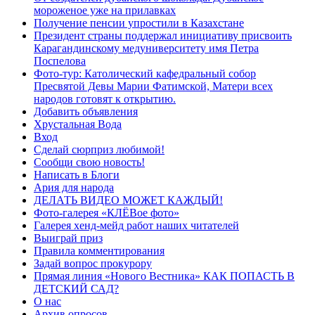
мороженое уже на прилавках
Получение пенсии упростили в Казахстане
Президент страны поддержал инициативу присвоить
Карагандинскому медуниверситету имя Петра
Поспелова
Фото-тур: Католический кафедральный собор
Пресвятой Девы Марии Фатимской, Матери всех
народов готовят к открытию.
Добавить объявления
Хрустальная Вода
Вход
Сделай сюрприз любимой!
Сообщи свою новость!
Написать в Блоги
Ария для народа
ДЕЛАТЬ ВИДЕО МОЖЕТ КАЖДЫЙ!
Фото-галерея «КЛЁВое фото»
Галерея хенд-мейд работ наших читателей
Выиграй приз
Правила комментирования
Задай вопрос прокурору
Прямая линия «Нового Вестника» КАК ПОПАСТЬ В
ДЕТСКИЙ САД?
О нас
Архив опросов