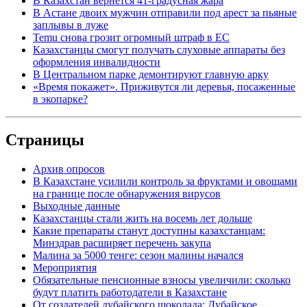
В Казахстан вернется 41-градусная жара
В Астане двоих мужчин отправили под арест за пьяные
заплывы в луже
Temu снова грозит огромный штраф в ЕС
Казахстанцы смогут получать слуховые аппараты без
оформления инвалидности
В Центральном парке демонтируют главную арку
«Время покажет». Приживутся ли деревья, посаженные
в экопарке?
Страницы
Архив опросов
В Казахстане усилили контроль за фруктами и овощами
на границе после обнаружения вирусов
Выходные данные
Казахстанцы стали жить на восемь лет дольше
Какие препараты станут доступны казахстанцам:
Минздрав расширяет перечень закупа
Малина за 5000 тенге: сезон малины начался
Мероприятия
Обязательные пенсионные взносы увеличили: сколько
будут платить работодатели в Казахстане
От создателей дубайского шоколада: Дубайское