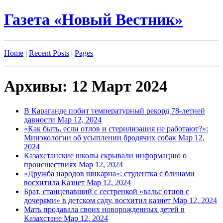
Газета «Новый Вестник»
Home
|
Recent Posts
|
Pages
Архивы: 12 Март 2024
В Караганде побит температурный рекорд 78-летней
давности
Мар 12, 2024
«Как быть, если отлов и стерилизация не работают?»:
Минэкологии об усыплении бродячих собак
Мар 12,
2024
Казахстанские школы скрывали информацию о
происшествиях
Мар 12, 2024
«Дружба народов шикарна»: студентка с блинами
восхитила Казнет
Мар 12, 2024
Брат, станцевавший с сестренкой «вальс отцов с
дочерями» в детском саду, восхитил казнет
Мар 12, 2024
Мать продавала своих новорожденных детей в
Казахстане
Мар 12, 2024