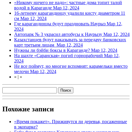
«Никому ничего не надо»: частные дома топит талой
водой в Караганде
Мар 12, 2024
16-летнему карагандинцу удалили кисту диаметром 11
см
Мар 12, 2024
Где карагандинцы будут праздновать Наурыз
Мар 12,
2024
Автопарк № 3 украсил автобусы к Наурызу
Мар 12, 2024
Казахстанцев будут наказывать за передачу банковских
карт третьим лицам ⁣
Мар 12, 2024
Нужны ли бэйби боксы в Караганде?
Мар 12, 2024
На шахте «Саранская» погиб горнорабочий
Мар 12,
2024
Не все поймут, но многие вспомнят: карамельки вместо
мелочи
Мар 12, 2024
«
|
»
Похожие записи
«Время покажет». Приживутся ли деревья, посаженные
в экопарке?