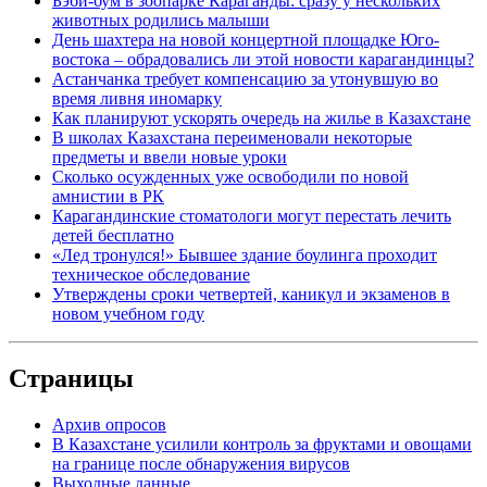
Бэби-бум в зоопарке Караганды: сразу у нескольких
животных родились малыши
День шахтера на новой концертной площадке Юго-
востока – обрадовались ли этой новости карагандинцы?
Астанчанка требует компенсацию за утонувшую во
время ливня иномарку
Как планируют ускорять очередь на жилье в Казахстане
В школах Казахстана переименовали некоторые
предметы и ввели новые уроки
Сколько осужденных уже освободили по новой
амнистии в РК
Карагандинские стоматологи могут перестать лечить
детей бесплатно
«Лед тронулся!» Бывшее здание боулинга проходит
техническое обследование
Утверждены сроки четвертей, каникул и экзаменов в
новом учебном году
Страницы
Архив опросов
В Казахстане усилили контроль за фруктами и овощами
на границе после обнаружения вирусов
Выходные данные