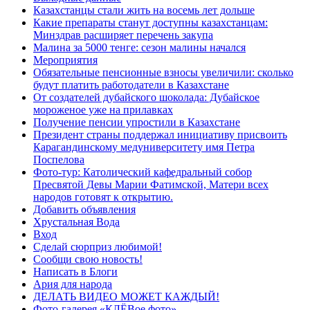
Казахстанцы стали жить на восемь лет дольше
Какие препараты станут доступны казахстанцам:
Минздрав расширяет перечень закупа
Малина за 5000 тенге: сезон малины начался
Мероприятия
Обязательные пенсионные взносы увеличили: сколько
будут платить работодатели в Казахстане
От создателей дубайского шоколада: Дубайское
мороженое уже на прилавках
Получение пенсии упростили в Казахстане
Президент страны поддержал инициативу присвоить
Карагандинскому медуниверситету имя Петра
Поспелова
Фото-тур: Католический кафедральный собор
Пресвятой Девы Марии Фатимской, Матери всех
народов готовят к открытию.
Добавить объявления
Хрустальная Вода
Вход
Сделай сюрприз любимой!
Сообщи свою новость!
Написать в Блоги
Ария для народа
ДЕЛАТЬ ВИДЕО МОЖЕТ КАЖДЫЙ!
Фото-галерея «КЛЁВое фото»