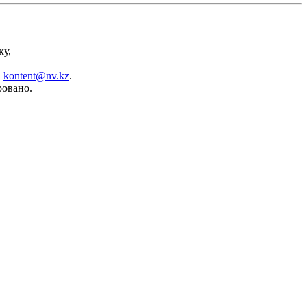
ку,
а
kontent@nv.kz
.
ровано.