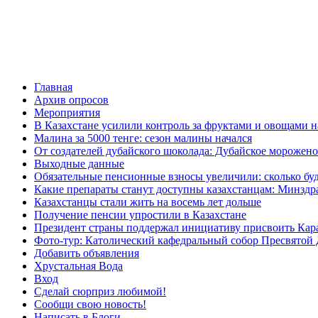
Главная
Архив опросов
Мероприятия
В Казахстане усилили контроль за фруктами и овощами н
Малина за 5000 тенге: сезон малины начался
От создателей дубайского шоколада: Дубайское морожено
Выходные данные
Обязательные пенсионные взносы увеличили: сколько буд
Какие препараты станут доступны казахстанцам: Минздра
Казахстанцы стали жить на восемь лет дольше
Получение пенсии упростили в Казахстане
Президент страны поддержал инициативу присвоить Кар
Фото-тур: Католический кафедральный собор Пресвятой 
Добавить объявления
Хрустальная Вода
Вход
Сделай сюрприз любимой!
Сообщи свою новость!
Написать в Блоги