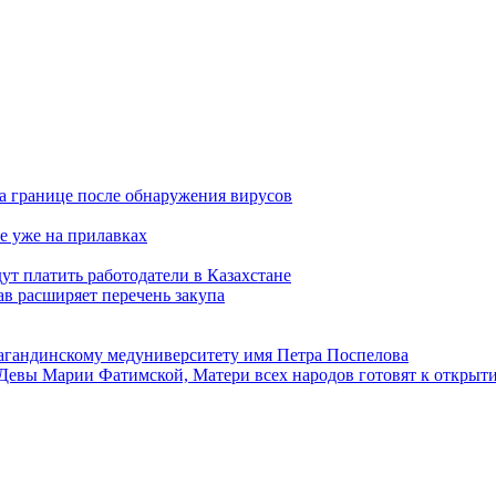
а границе после обнаружения вирусов
е уже на прилавках
ут платить работодатели в Казахстане
в расширяет перечень закупа
агандинскому медуниверситету имя Петра Поспелова
Девы Марии Фатимской, Матери всех народов готовят к открыт