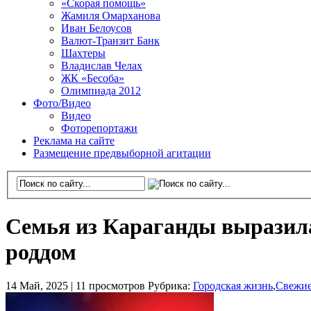
«Скорая помощь»
Жамиля Омарханова
Иван Белоусов
Валют-Транзит Банк
Шахтеры
Владислав Челах
ЖК «Бесоба»
Олимпиада 2012
Фото/Видео
Видео
Фоторепортажи
Реклама на сайте
Размещение предвыборной агитации
Семья из Караганды выразила
роддом
14 Май, 2025 |
11 просмотров
Рубрика:
Городская жизнь
,
Свежие