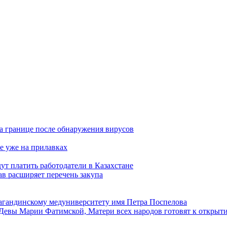
а границе после обнаружения вирусов
е уже на прилавках
ут платить работодатели в Казахстане
в расширяет перечень закупа
агандинскому медуниверситету имя Петра Поспелова
Девы Марии Фатимской, Матери всех народов готовят к открыт