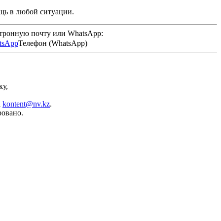
щь в любой ситуации.
ктронную почту или WhatsApp:
Телефон (WhatsApp)
ку,
а
kontent@nv.kz
.
ровано.