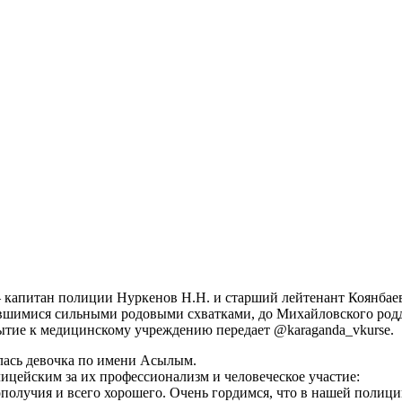
— капитан полиции Нуркенов Н.Н. и старший лейтенант Коянбае
авшимися сильными родовыми схватками, до Михайловского род
ибытие к медицинскому учреждению передает
@karaganda_vkurse
.
илась девочка по имени Асылым.
цейским за их профессионализм и человеческое участие:
получия и всего хорошего. Очень гордимся, что в нашей полици