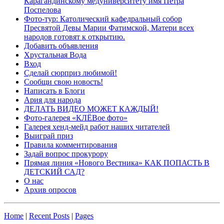
Карагандинскому медуниверситету имя Петра
Поспелова
Фото-тур: Католический кафедральный собор
Пресвятой Девы Марии Фатимской, Матери всех
народов готовят к открытию.
Добавить объявления
Хрустальная Вода
Вход
Сделай сюрприз любимой!
Сообщи свою новость!
Написать в Блоги
Ария для народа
ДЕЛАТЬ ВИДЕО МОЖЕТ КАЖДЫЙ!
Фото-галерея «КЛЁВое фото»
Галерея хенд-мейд работ наших читателей
Выиграй приз
Правила комментирования
Задай вопрос прокурору
Прямая линия «Нового Вестника» КАК ПОПАСТЬ В
ДЕТСКИЙ САД?
О нас
Архив опросов
Home
|
Recent Posts
|
Pages