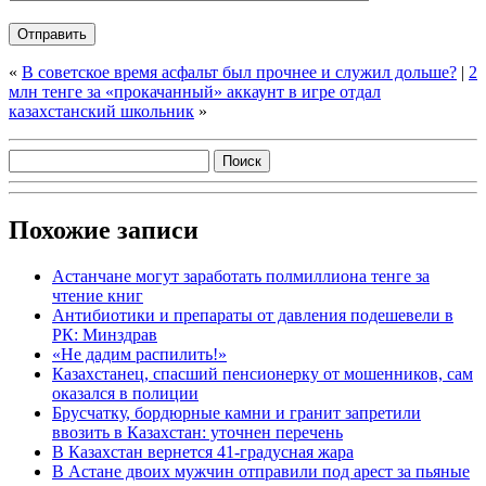
«
В советское время асфальт был прочнее и служил дольше?
|
2
млн тенге за «прокачанный» аккаунт в игре отдал
казахстанский школьник
»
Похожие записи
Астанчане могут заработать полмиллиона тенге за
чтение книг
Антибиотики и препараты от давления подешевели в
РК: Минздрав
«Не дадим распилить!»
Казахстанец, спасший пенсионерку от мошенников, сам
оказался в полиции
Брусчатку, бордюрные камни и гранит запретили
ввозить в Казахстан: уточнен перечень
В Казахстан вернется 41-градусная жара
В Астане двоих мужчин отправили под арест за пьяные