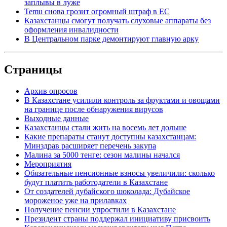
заплывы в луже
Temu снова грозит огромный штраф в ЕС
Казахстанцы смогут получать слуховые аппараты без
оформления инвалидности
В Центральном парке демонтируют главную арку
Страницы
Архив опросов
В Казахстане усилили контроль за фруктами и овощами
на границе после обнаружения вирусов
Выходные данные
Казахстанцы стали жить на восемь лет дольше
Какие препараты станут доступны казахстанцам:
Минздрав расширяет перечень закупа
Малина за 5000 тенге: сезон малины начался
Мероприятия
Обязательные пенсионные взносы увеличили: сколько
будут платить работодатели в Казахстане
От создателей дубайского шоколада: Дубайское
мороженое уже на прилавках
Получение пенсии упростили в Казахстане
Президент страны поддержал инициативу присвоить