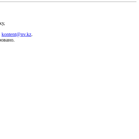
ку,
а
kontent@nv.kz
.
ровано.