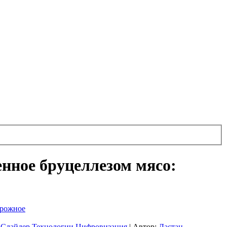
енное бруцеллезом мясо:
рожное
,
Слайдер
,
Технологии
,
Цифровизация
|
Автор:
Дастан