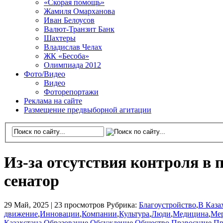
«Скорая помощь»
Жамиля Омарханова
Иван Белоусов
Валют-Транзит Банк
Шахтеры
Владислав Челах
ЖК «Бесоба»
Олимпиада 2012
Фото/Видео
Видео
Фоторепортажи
Реклама на сайте
Размещение предвыборной агитации
Из-за отсутствия контроля в 
сенатор
29 Май, 2025 |
23 просмотров
Рубрика:
Благоустройство
,
В Каза
движение
,
Инновации
,
Компании
,
Культура
,
Люди
,
Медицина
,
Ме
Казахстана
,
Образование
,
Обсуждение
,
Общество
,
Правосудие
,
Пр