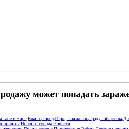
продажу может попадать зараж
хстане и мире
,
Власть
,
Город
,
Городская жизнь
,
Градус общества
,
До
роприятия
,
Новости города
,
Новости
оизводство
,
Происшествия
,
Путешествия
,
Работа
,
Свежие новости