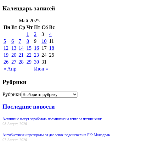
Календарь записей
Май 2025
Пн
Вт
Ср
Чт
Пт
Сб
Вс
1
2
3
4
5
6
7
8
9
10
11
12
13
14
15
16
17
18
19
20
21
22
23
24
25
26
27
28
29
30
31
« Апр
Июн »
Рубрики
Рубрики
Последние новости
Астанчане могут заработать полмиллиона тенге за чтение книг
08 Август, 2026
Антибиотики и препараты от давления подешевели в РК: Минздрав
07 Август, 2026