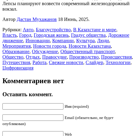
Лепсы планируют возвести современный железнодорожный
вокзал.
Автор
Дастан Мухажанов
18 Июнь, 2025.
Рубрики:
Авто
,
Благоустройство
,
В Казахстане и мире
,
Власть
,
Город
,
Городская жизнь
,
Градус общества
,
Дорожное
движение
,
Инновации
,
Компании
,
Культура
,
Люди
,
Мероприятия
,
Новости города
,
Новости Казахстана
,
Образование
,
Обсуждение
,
Общественный транспорт
,
Общество
,
Отдых
,
Правосудие
,
Производство
,
Происшествия
,
Путешествия
,
Работа
,
Свежие новости
,
Слайдер
,
Технологии
,
Цифровизация
Комментариев нет
Оставить коммент.
Имя (required)
Email (обязательно, не будет
опубликован)
Web