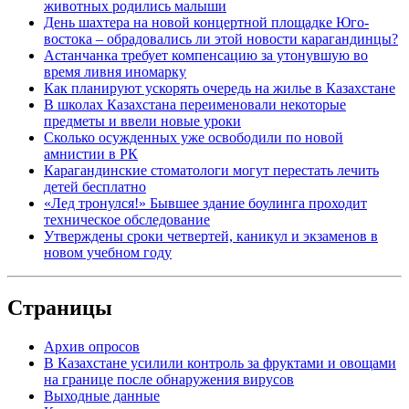
животных родились малыши
День шахтера на новой концертной площадке Юго-
востока – обрадовались ли этой новости карагандинцы?
Астанчанка требует компенсацию за утонувшую во
время ливня иномарку
Как планируют ускорять очередь на жилье в Казахстане
В школах Казахстана переименовали некоторые
предметы и ввели новые уроки
Сколько осужденных уже освободили по новой
амнистии в РК
Карагандинские стоматологи могут перестать лечить
детей бесплатно
«Лед тронулся!» Бывшее здание боулинга проходит
техническое обследование
Утверждены сроки четвертей, каникул и экзаменов в
новом учебном году
Страницы
Архив опросов
В Казахстане усилили контроль за фруктами и овощами
на границе после обнаружения вирусов
Выходные данные