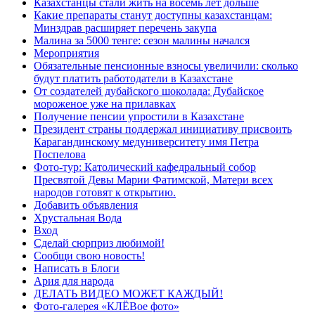
Казахстанцы стали жить на восемь лет дольше
Какие препараты станут доступны казахстанцам:
Минздрав расширяет перечень закупа
Малина за 5000 тенге: сезон малины начался
Мероприятия
Обязательные пенсионные взносы увеличили: сколько
будут платить работодатели в Казахстане
От создателей дубайского шоколада: Дубайское
мороженое уже на прилавках
Получение пенсии упростили в Казахстане
Президент страны поддержал инициативу присвоить
Карагандинскому медуниверситету имя Петра
Поспелова
Фото-тур: Католический кафедральный собор
Пресвятой Девы Марии Фатимской, Матери всех
народов готовят к открытию.
Добавить объявления
Хрустальная Вода
Вход
Сделай сюрприз любимой!
Сообщи свою новость!
Написать в Блоги
Ария для народа
ДЕЛАТЬ ВИДЕО МОЖЕТ КАЖДЫЙ!
Фото-галерея «КЛЁВое фото»