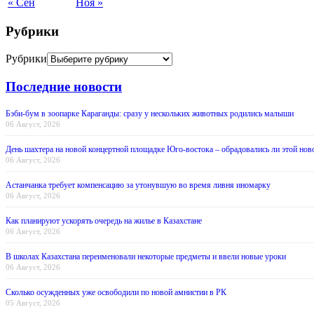
« Сен
Ноя »
Рубрики
Рубрики
Последние новости
Бэби-бум в зоопарке Караганды: сразу у нескольких животных родились малыши
06 Август, 2026
День шахтера на новой концертной площадке Юго-востока – обрадовались ли этой нов
06 Август, 2026
Астанчанка требует компенсацию за утонувшую во время ливня иномарку
06 Август, 2026
Как планируют ускорять очередь на жилье в Казахстане
06 Август, 2026
В школах Казахстана переименовали некоторые предметы и ввели новые уроки
06 Август, 2026
Сколько осужденных уже освободили по новой амнистии в РК
05 Август, 2026