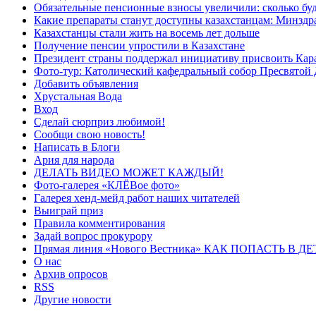
Обязательные пенсионные взносы увеличили: сколько буд
Какие препараты станут доступны казахстанцам: Минздра
Казахстанцы стали жить на восемь лет дольше
Получение пенсии упростили в Казахстане
Президент страны поддержал инициативу присвоить Кар
Фото-тур: Католический кафедральный собор Пресвятой 
Добавить объявления
Хрустальная Вода
Вход
Сделай сюрприз любимой!
Сообщи свою новость!
Написать в Блоги
Ария для народа
ДЕЛАТЬ ВИДЕО МОЖЕТ КАЖДЫЙ!
Фото-галерея «КЛЁВое фото»
Галерея хенд-мейд работ наших читателей
Выиграй приз
Правила комментирования
Задай вопрос прокурору
Прямая линия «Нового Вестника» КАК ПОПАСТЬ В 
О нас
Архив опросов
RSS
Другие новости