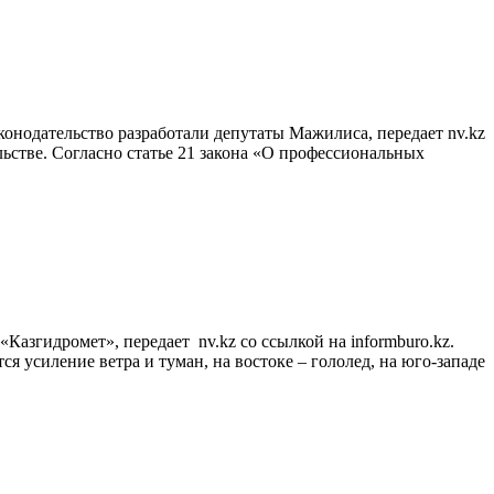
онодательство разработали депутаты Мажилиса, передает nv.kz
ельстве. Согласно статье 21 закона «О профессиональных
Казгидромет», передает nv.kz со ссылкой на informburo.kz.
я усиление ветра и туман, на востоке – гололед, на юго-западе