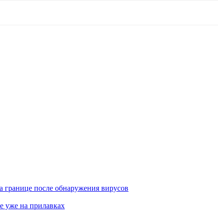
а границе после обнаружения вирусов
е уже на прилавках