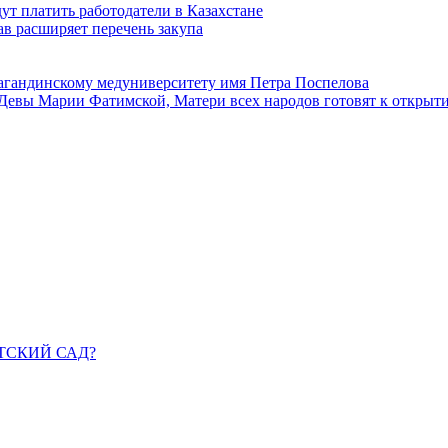
ут платить работодатели в Казахстане
в расширяет перечень закупа
агандинскому медуниверситету имя Петра Поспелова
Девы Марии Фатимской, Матери всех народов готовят к открыт
ДЕТСКИЙ САД?