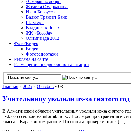
«Скорая помощь»
Жамиля Омарханова
Иван Белоусов
Валют-Транзит Банк
Шахтеры
Владислав Челах
ЖК «Бесоба»
Олимпиада 2012
Фото/Видео
Видео
Фоторепортажи
Реклама на сайте
Размещение предвыборной агитации
Главная
»
2025
»
Октябрь
» 03
Учительницу уволили из-за снятого год
В Алматинской области учительницу уволили из-за снятого год
nv.kz со ссылкой на informburo.kz. После распространения в се
класса в Карасайском районе. По итогам проверки отдел […]