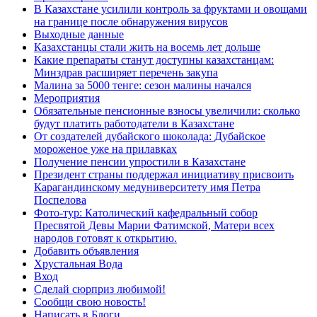
В Казахстане усилили контроль за фруктами и овощами
на границе после обнаружения вирусов
Выходные данные
Казахстанцы стали жить на восемь лет дольше
Какие препараты станут доступны казахстанцам:
Минздрав расширяет перечень закупа
Малина за 5000 тенге: сезон малины начался
Мероприятия
Обязательные пенсионные взносы увеличили: сколько
будут платить работодатели в Казахстане
От создателей дубайского шоколада: Дубайское
мороженое уже на прилавках
Получение пенсии упростили в Казахстане
Президент страны поддержал инициативу присвоить
Карагандинскому медуниверситету имя Петра
Поспелова
Фото-тур: Католический кафедральный собор
Пресвятой Девы Марии Фатимской, Матери всех
народов готовят к открытию.
Добавить объявления
Хрустальная Вода
Вход
Сделай сюрприз любимой!
Сообщи свою новость!
Написать в Блоги