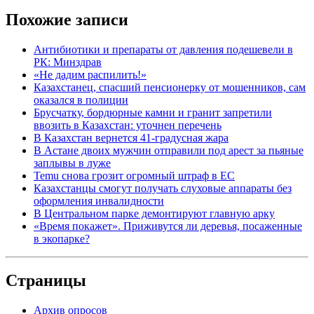
Похожие записи
Антибиотики и препараты от давления подешевели в
РК: Минздрав
«Не дадим распилить!»
Казахстанец, спасший пенсионерку от мошенников, сам
оказался в полиции
Брусчатку, бордюрные камни и гранит запретили
ввозить в Казахстан: уточнен перечень
В Казахстан вернется 41-градусная жара
В Астане двоих мужчин отправили под арест за пьяные
заплывы в луже
Temu снова грозит огромный штраф в ЕС
Казахстанцы смогут получать слуховые аппараты без
оформления инвалидности
В Центральном парке демонтируют главную арку
«Время покажет». Приживутся ли деревья, посаженные
в экопарке?
Страницы
Архив опросов