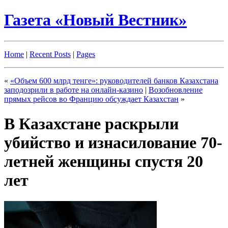
Газета «Новый Вестник»
Home
|
Recent Posts
|
Pages
«
«Объем 600 млрд тенге»: руководителей банков Казахстана
заподозрили в работе на онлайн-казино
|
Возобновление
прямых рейсов во Францию обсуждает Казахстан
»
В Казахстане раскрыли
убийство и изнасилование 70-
летней женщины спустя 20
лет