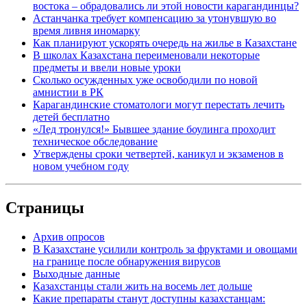
востока – обрадовались ли этой новости карагандинцы?
Астанчанка требует компенсацию за утонувшую во
время ливня иномарку
Как планируют ускорять очередь на жилье в Казахстане
В школах Казахстана переименовали некоторые
предметы и ввели новые уроки
Сколько осужденных уже освободили по новой
амнистии в РК
Карагандинские стоматологи могут перестать лечить
детей бесплатно
«Лед тронулся!» Бывшее здание боулинга проходит
техническое обследование
Утверждены сроки четвертей, каникул и экзаменов в
новом учебном году
Страницы
Архив опросов
В Казахстане усилили контроль за фруктами и овощами
на границе после обнаружения вирусов
Выходные данные
Казахстанцы стали жить на восемь лет дольше
Какие препараты станут доступны казахстанцам: