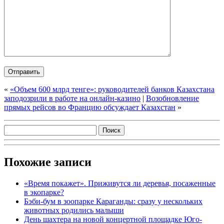
«
«Объем 600 млрд тенге»: руководителей банков Казахстана
заподозрили в работе на онлайн-казино
|
Возобновление
прямых рейсов во Францию обсуждает Казахстан
»
Похожие записи
«Время покажет». Приживутся ли деревья, посаженные
в экопарке?
Бэби-бум в зоопарке Караганды: сразу у нескольких
животных родились малыши
День шахтера на новой концертной площадке Юго-