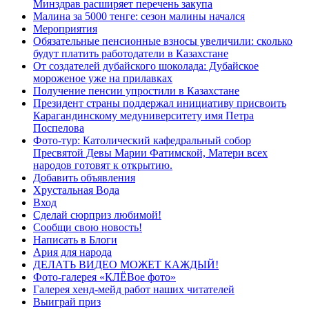
Минздрав расширяет перечень закупа
Малина за 5000 тенге: сезон малины начался
Мероприятия
Обязательные пенсионные взносы увеличили: сколько
будут платить работодатели в Казахстане
От создателей дубайского шоколада: Дубайское
мороженое уже на прилавках
Получение пенсии упростили в Казахстане
Президент страны поддержал инициативу присвоить
Карагандинскому медуниверситету имя Петра
Поспелова
Фото-тур: Католический кафедральный собор
Пресвятой Девы Марии Фатимской, Матери всех
народов готовят к открытию.
Добавить объявления
Хрустальная Вода
Вход
Сделай сюрприз любимой!
Сообщи свою новость!
Написать в Блоги
Ария для народа
ДЕЛАТЬ ВИДЕО МОЖЕТ КАЖДЫЙ!
Фото-галерея «КЛЁВое фото»
Галерея хенд-мейд работ наших читателей
Выиграй приз