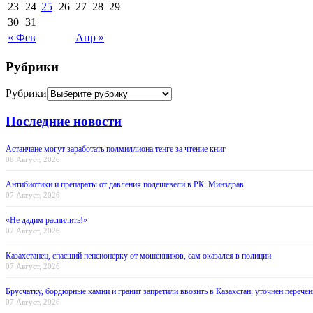
23
24
25
26
27
28
29
30
31
« Фев
Апр »
Рубрики
Рубрики
Последние новости
Астанчане могут заработать полмиллиона тенге за чтение книг
08 Август, 2026
Антибиотики и препараты от давления подешевели в РК: Минздрав
07 Август, 2026
«Не дадим распилить!»
07 Август, 2026
Казахстанец, спасший пенсионерку от мошенников, сам оказался в полиции
07 Август, 2026
Брусчатку, бордюрные камни и гранит запретили ввозить в Казахстан: уточнен перечен
07 Август, 2026