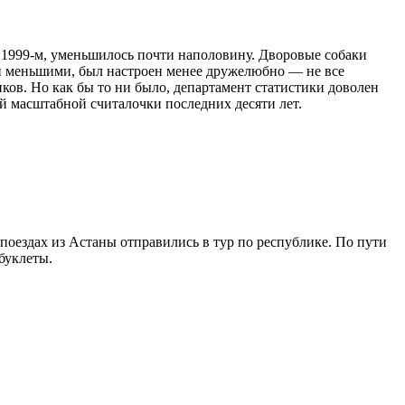
с 1999-м, уменьшилось почти наполовину. Дворовые собаки
ями меньшими, был настроен менее дружелюбно — не все
ов. Но как бы то ни было, департамент статистики доволен
й масштабной считалочки последних десяти лет.
оездах из Астаны отправились в тур по республике. По пути
буклеты.