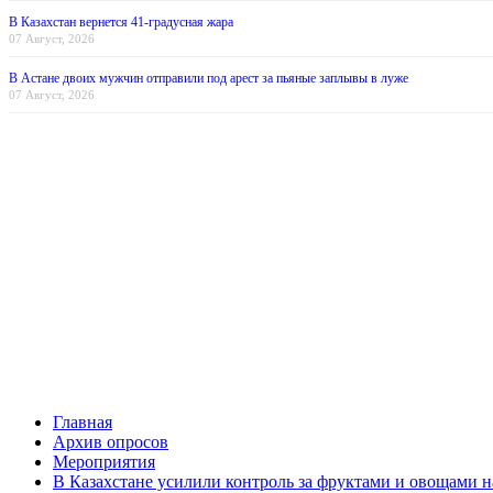
В Казахстан вернется 41-градусная жара
07 Август, 2026
В Астане двоих мужчин отправили под арест за пьяные заплывы в луже
07 Август, 2026
Главная
Архив опросов
Мероприятия
В Казахстане усилили контроль за фруктами и овощами н