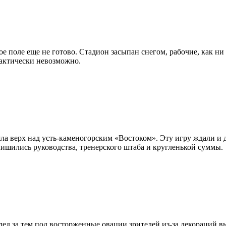
е поле еще не готово. Стадион засыпан снегом, рабочие, как ни 
практически невозможно.
ла верх над усть-каменогорским «Востоком». Эту игру ждали и 
 лишились руководства, тренерского штаба и кругленькой суммы.
лед за тем под восторженные овации зрителей из-за декораций