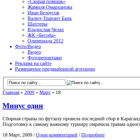
«Скорая помощь»
Жамиля Омарханова
Иван Белоусов
Валют-Транзит Банк
Шахтеры
Владислав Челах
ЖК «Бесоба»
Олимпиада 2012
Фото/Видео
Видео
Фоторепортажи
Реклама на сайте
Размещение предвыборной агитации
Главная
»
2009
»
Март
» 18
Минус один
Сборная страны по футзалу провела последний сбор в Караган
Подготовку к самому важному турниру омрачила травма одного 
18 Март, 2009 /
Один комментарий
/
Подробнее