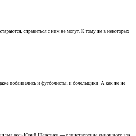
стараются, справиться с ним не могут. К тому же в некоторых
даже побаивались и футболисты, и болельщики. А как же не
 выплыл весь Юрий Шерстнев — олицетворение киношного зла.