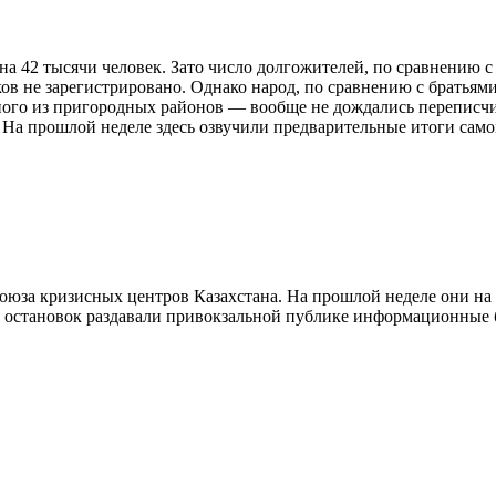
 на 42 тысячи человек. Зато число долгожителей, по сравнению 
иков не зарегистрировано. Однако народ, по сравнению с брать
ого из пригородных районов — вообще не дождались переписчик
 На прошлой неделе здесь озвучили предварительные итоги само
юза кризисных центров Казахстана. На прошлой неделе они на п
мя остановок раздавали привокзальной публике информационные 