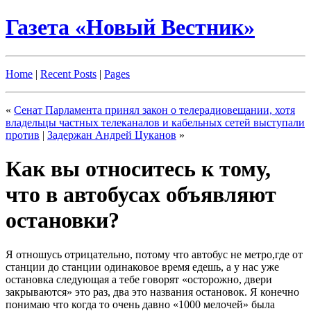
Газета «Новый Вестник»
Home
|
Recent Posts
|
Pages
«
Сенат Парламента принял закон о телерадиовещании, хотя
владельцы частных телеканалов и кабельных сетей выступали
против
|
Задержан Андрей Цуканов
»
Как вы относитесь к тому,
что в автобусах объявляют
остановки?
Я отношусь отрицательно, потому что автобус не метро,где от
станции до станции одинаковое время едешь, а у нас уже
остановка следующая а тебе говорят «осторожно, двери
закрываются» это раз, два это названия остановок. Я конечно
понимаю что когда то очень давно «1000 мелочей» была