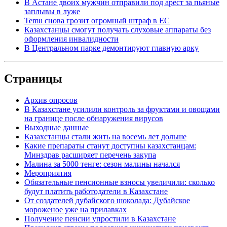
В Астане двоих мужчин отправили под арест за пьяные
заплывы в луже
Temu снова грозит огромный штраф в ЕС
Казахстанцы смогут получать слуховые аппараты без
оформления инвалидности
В Центральном парке демонтируют главную арку
Страницы
Архив опросов
В Казахстане усилили контроль за фруктами и овощами
на границе после обнаружения вирусов
Выходные данные
Казахстанцы стали жить на восемь лет дольше
Какие препараты станут доступны казахстанцам:
Минздрав расширяет перечень закупа
Малина за 5000 тенге: сезон малины начался
Мероприятия
Обязательные пенсионные взносы увеличили: сколько
будут платить работодатели в Казахстане
От создателей дубайского шоколада: Дубайское
мороженое уже на прилавках
Получение пенсии упростили в Казахстане