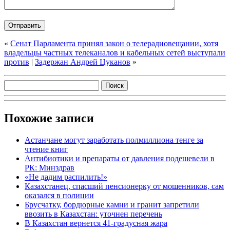
«
Сенат Парламента принял закон о телерадиовещании, хотя
владельцы частных телеканалов и кабельных сетей выступали
против
|
Задержан Андрей Цуканов
»
Похожие записи
Астанчане могут заработать полмиллиона тенге за
чтение книг
Антибиотики и препараты от давления подешевели в
РК: Минздрав
«Не дадим распилить!»
Казахстанец, спасший пенсионерку от мошенников, сам
оказался в полиции
Брусчатку, бордюрные камни и гранит запретили
ввозить в Казахстан: уточнен перечень
В Казахстан вернется 41-градусная жара