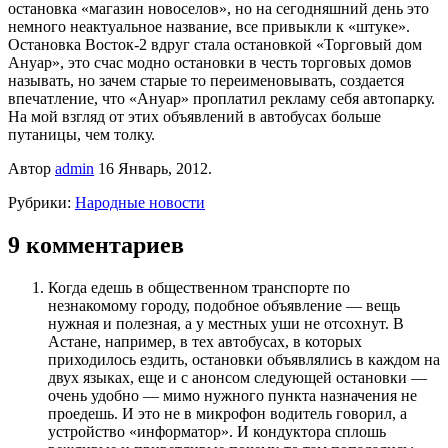
остановка «магазин новоселов», но на сегодняшний день это
немного неактуальное название, все привыкли к «штуке».
Остановка Восток-2 вдруг стала остановкой «Торговый дом
Ануар», это счас модно остановки в честь торговых домов
называть, но зачем старые то переименовывать, создается
впечатление, что «Ануар» проплатил рекламу себя автопарку.
На мой взгляд от этих объявлений в автобусах больше
путаницы, чем толку.
Автор
admin
16 Январь, 2012.
Рубрики:
Народные новости
9 комментариев
Когда едешь в общественном транспорте по
незнакомому городу, подобное объявление — вещь
нужная и полезная, а у местных уши не отсохнут. В
Астане, например, в тех автобусах, в которых
приходилось ездить, остановки объявлялись в каждом на
двух языках, еще и с анонсом следующей остановки —
очень удобно — мимо нужного пункта назначения не
проедешь. И это не в микрофон водитель говорил, а
устройство «информатор». И кондуктора сплошь