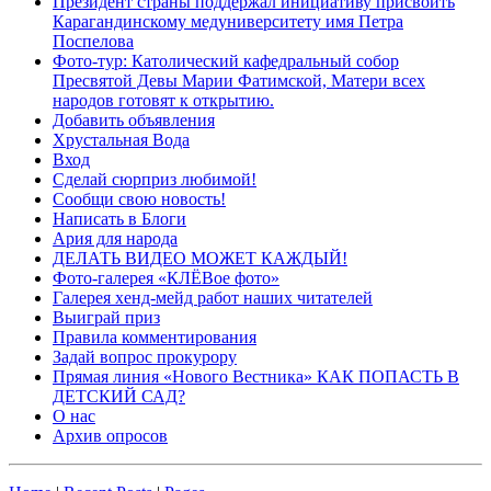
Президент страны поддержал инициативу присвоить
Карагандинскому медуниверситету имя Петра
Поспелова
Фото-тур: Католический кафедральный собор
Пресвятой Девы Марии Фатимской, Матери всех
народов готовят к открытию.
Добавить объявления
Хрустальная Вода
Вход
Сделай сюрприз любимой!
Сообщи свою новость!
Написать в Блоги
Ария для народа
ДЕЛАТЬ ВИДЕО МОЖЕТ КАЖДЫЙ!
Фото-галерея «КЛЁВое фото»
Галерея хенд-мейд работ наших читателей
Выиграй приз
Правила комментирования
Задай вопрос прокурору
Прямая линия «Нового Вестника» КАК ПОПАСТЬ В
ДЕТСКИЙ САД?
О нас
Архив опросов