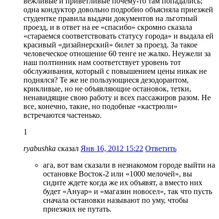
вежливые и приветливые почему-то там попадались;
одна кондуктор довольно подробно объясняла приезжей
студентке правила выдачи документов на льготный
проезд, и в ответ на ее «спасибо» скромно сказала
«стараемся соответствовать статусу города» и выдала ей
красивый «дизайнерский» билет за проезд. За такое
человеческое отношение 60 тенге не жалко. Неужели за
наш полтинник нам соответствует уровень тот
обслуживания, который с повышением цены никак не
поднялся? Те же не пользующиеся дезодорантом,
крикливые, но не объявляющие остановок, тетки,
ненавидящие свою работу и всех пассажиров разом. Не
все, конечно, такие, но подобные «кастрюли»
встречаются частенько.
1
ryabushka
сказал
Янв 16, 2012 15:22
Ответить
ага, вот вам сказали в незнакомом городе выйти на
остановке Восток-2 или «1000 мелочей», вы
сидите ждете когда же их объявят, а вместо них
будет «Ануар» и «магазин новосел», так что пусть
сначала остановки называют по уму, чтобы
приезжих не путать.