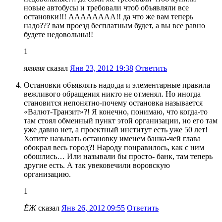
новые автобусы и требовали чтоб объявляли все
остановки!!! АААААААА!! да что же вам теперь
надо??? вам проезд бесплатным будет, а вы все равно
будете недовольны!!
1
яяяяяя
сказал
Янв 23, 2012 19:38
Ответить
Остановки объявлять надо,да и элементарные правила
вежливого обращения никто не отменял. Но иногда
становится непонятно-почему остановка называется
«Валют-Транзит»?! Я конечно, понимаю, что когда-то
там стоял обменный пункт этой организации, но его там
уже давно нет, а проектный институт есть уже 50 лет!
Хотите называть остановку именем банка-чей глава
обокрал весь город?! Народу понравилось, как с ним
обошлись… Или называли бы просто- банк, там теперь
другие есть. А так увековечили воровскую
организацию.
1
ЁЖ
сказал
Янв 26, 2012 09:55
Ответить