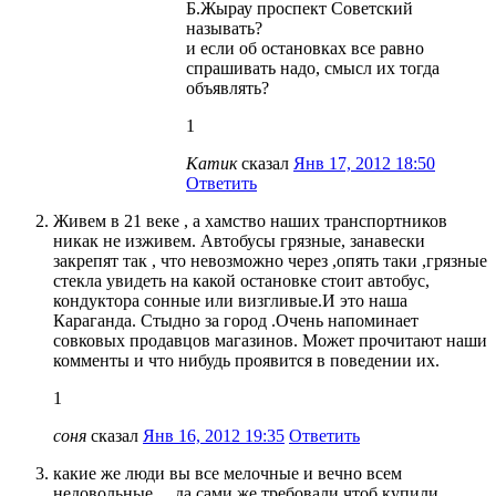
Б.Жырау проспект Советский
называть?
и если об остановках все равно
спрашивать надо, смысл их тогда
объявлять?
1
Катик
сказал
Янв 17, 2012 18:50
Ответить
Живем в 21 веке , а хамство наших транспортников
никак не изживем. Автобусы грязные, занавески
закрепят так , что невозможно через ,опять таки ,грязные
стекла увидеть на какой остановке стоит автобус,
кондуктора сонные или визгливые.И это наша
Караганда. Стыдно за город .Очень напоминает
совковых продавцов магазинов. Может прочитают наши
комменты и что нибудь проявится в поведении их.
1
соня
сказал
Янв 16, 2012 19:35
Ответить
какие же люди вы все мелочные и вечно всем
недовольные… да сами же требовали чтоб купили