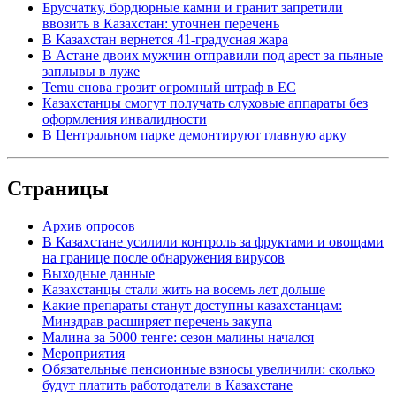
Брусчатку, бордюрные камни и гранит запретили
ввозить в Казахстан: уточнен перечень
В Казахстан вернется 41-градусная жара
В Астане двоих мужчин отправили под арест за пьяные
заплывы в луже
Temu снова грозит огромный штраф в ЕС
Казахстанцы смогут получать слуховые аппараты без
оформления инвалидности
В Центральном парке демонтируют главную арку
Страницы
Архив опросов
В Казахстане усилили контроль за фруктами и овощами
на границе после обнаружения вирусов
Выходные данные
Казахстанцы стали жить на восемь лет дольше
Какие препараты станут доступны казахстанцам:
Минздрав расширяет перечень закупа
Малина за 5000 тенге: сезон малины начался
Мероприятия
Обязательные пенсионные взносы увеличили: сколько
будут платить работодатели в Казахстане