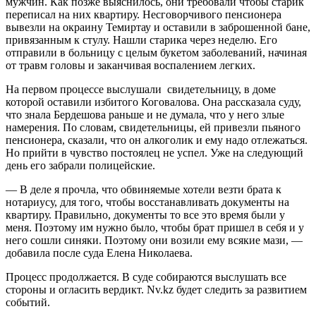
мужчин. Как позже выяснилось, они требовали чтобы старик
переписал на них квартиру. Несговорчивого пенсионера
вывезли на окраину Темиртау и оставили в заброшенной бане,
привязанным к стулу. Нашли старика через неделю. Его
отправили в больницу с целым букетом заболеваний, начиная
от травм головы и заканчивая воспалением легких.
На первом процессе выслушали свидетельницу, в доме
которой оставили избитого Коговалова. Она рассказала суду,
что знала Бердешова раньше и не думала, что у него злые
намерения. По словам, свидетельницы, ей привезли пьяного
пенсионера, сказали, что он алкоголик и ему надо отлежаться.
Но прийти в чувство постоялец не успел. Уже на следующий
день его забрали полицейские.
— В деле я прочла, что обвиняемые хотели везти брата к
нотариусу, для того, чтобы восстанавливать документы на
квартиру. Правильно, документы то все это время были у
меня. Поэтому им нужно было, чтобы брат пришел в себя и у
него сошли синяки. Поэтому они возили ему всякие мази, —
добавила после суда Елена Николаева.
Процесс продолжается. В суде собираются выслушать все
стороны и огласить вердикт. Nv.kz будет следить за развитием
событий.