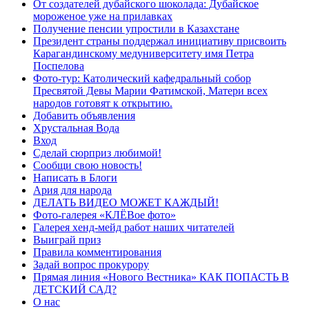
От создателей дубайского шоколада: Дубайское
мороженое уже на прилавках
Получение пенсии упростили в Казахстане
Президент страны поддержал инициативу присвоить
Карагандинскому медуниверситету имя Петра
Поспелова
Фото-тур: Католический кафедральный собор
Пресвятой Девы Марии Фатимской, Матери всех
народов готовят к открытию.
Добавить объявления
Хрустальная Вода
Вход
Сделай сюрприз любимой!
Сообщи свою новость!
Написать в Блоги
Ария для народа
ДЕЛАТЬ ВИДЕО МОЖЕТ КАЖДЫЙ!
Фото-галерея «КЛЁВое фото»
Галерея хенд-мейд работ наших читателей
Выиграй приз
Правила комментирования
Задай вопрос прокурору
Прямая линия «Нового Вестника» КАК ПОПАСТЬ В
ДЕТСКИЙ САД?
О нас