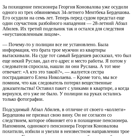
За похищение пенсионера Георгия Коновалова уже осудили
одного из трех обвиняемых 34-летнего Меитбека Бердешова.
Его осудили на семь лет. Теперь перед судом предстал еще
один соучастник разбойного нападения — 28-летний Абзал
Абилев. Их третий подельник так и остался для следствия
«неустановленным лицом».
— Почему-то у полиции все не установлено. Была
информация, что брата трое мужчин из квартиры
вытаскивали. На суде тот самый Бердешев рассказал, что был
еще некий Руслан, дал его адрес и место работы. Я потом у
следователя спросила, нашли ли они Руслана. А тот мне
отвечает: «А кто это такой?», — жалуется сестра
пострадавшего Елена Николаева. – Кроме того, мы все
помним, что как следователь потерял вещественные
доказательства! Оставил пакет с уликами в квартире, а когда
вернулся, его уже не было. У полиции на руках остались
только фотографии.
Подсудимый Абзал Абилев, в отличие от своего «коллеги»
Бердешова не признал свою вину. Он не согласен со
следствием, которое обвиняет его в похищение пенсионера.
Напомним, одинокого пенсионера Георгия Коновалова
похитили, избили и увезли в неизвестном направлении трое