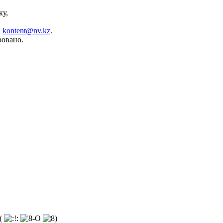
ку,
а
kontent@nv.kz
.
ровано.