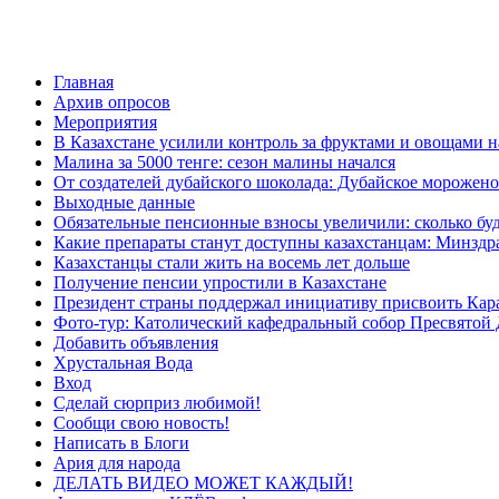
Главная
Архив опросов
Мероприятия
В Казахстане усилили контроль за фруктами и овощами н
Малина за 5000 тенге: сезон малины начался
От создателей дубайского шоколада: Дубайское морожено
Выходные данные
Обязательные пенсионные взносы увеличили: сколько буд
Какие препараты станут доступны казахстанцам: Минздра
Казахстанцы стали жить на восемь лет дольше
Получение пенсии упростили в Казахстане
Президент страны поддержал инициативу присвоить Кар
Фото-тур: Католический кафедральный собор Пресвятой 
Добавить объявления
Хрустальная Вода
Вход
Сделай сюрприз любимой!
Сообщи свою новость!
Написать в Блоги
Ария для народа
ДЕЛАТЬ ВИДЕО МОЖЕТ КАЖДЫЙ!