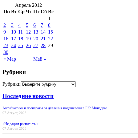
Апрель 2012
Пн
Вт
Ср
Чт
Пт
Сб
Вс
1
2
3
4
5
6
7
8
9
10
11
12
13
14
15
16
17
18
19
20
21
22
23
24
25
26
27
28
29
30
« Мар
Май »
Рубрики
Рубрики
Последние новости
Антибиотики и препараты от давления подешевели в РК: Минздрав
07 Август, 2026
«Не дадим распилить!»
07 Август, 2026