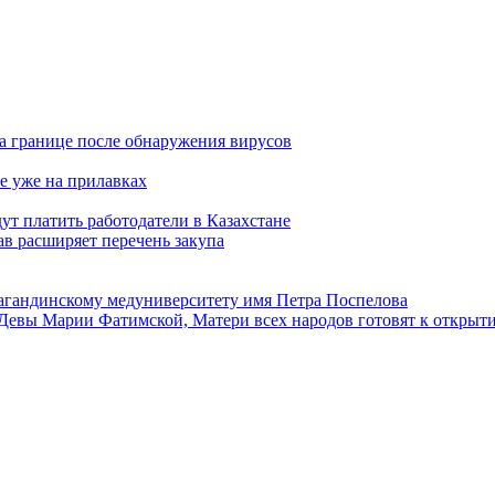
а границе после обнаружения вирусов
е уже на прилавках
ут платить работодатели в Казахстане
в расширяет перечень закупа
агандинскому медуниверситету имя Петра Поспелова
Девы Марии Фатимской, Матери всех народов готовят к открыт