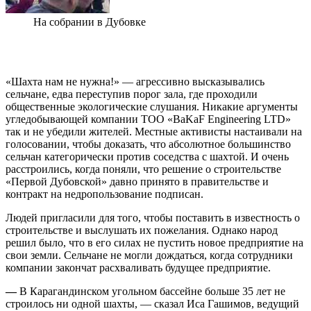
На собрании в Дубовке
«Шахта нам не нужна!» — агрессивно высказывались
сельчане, едва переступив порог зала, где проходили
общественные экологические слушания. Никакие аргументы
угледобывающей компании ТОО «BaKaF Engineering LTD»
так и не убедили жителей. Местные активисты настаивали на
голосовании, чтобы доказать, что абсолютное большинство
сельчан категорически против соседства с шахтой. И очень
расстроились, когда поняли, что решение о строительстве
«Первой Дубовской» давно принято в правительстве и
контракт на недропользование подписан.
Людей пригласили для того, чтобы поставить в известность о
строительстве и выслушать их пожелания. Однако народ
решил было, что в его силах не пустить новое предприятие на
свои земли. Сельчане не могли дождаться, когда сотрудники
компании закончат расхваливать будущее предприятие.
—
В Карагандинском угольном бассейне больше 35 лет не
строилось ни одной шахты, — сказал Иса Гашимов, ведущий