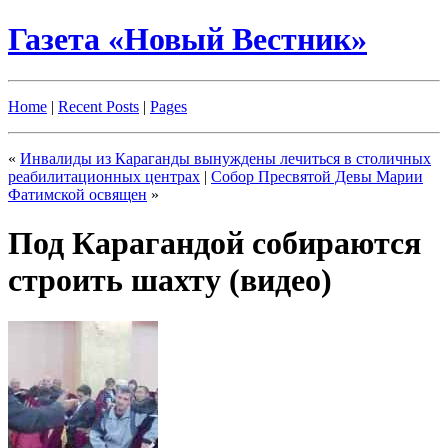
Газета «Новый Вестник»
Home
|
Recent Posts
|
Pages
«
Инвалиды из Караганды вынуждены лечиться в столичных
реабилитационных центрах
|
Собор Пресвятой Девы Марии
Фатимской освящен
»
Под Карагандой собираются
строить шахту (видео)