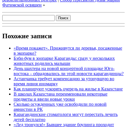
Фатимской освящен
»
Похожие записи
«Время покажет». Приживутся ли деревья, посаженные
в экопарке?
Бэби-бум в зоопарке Караганды: сразу у нескольких
животных родились малыши
День шахтера на новой концертной площадке Юго-
востока – обрадовались ли этой новости карагандинцы?
Астанчанка требует компенсацию за утонувшую во
время ливня иномарку
Как планируют ускорять очередь на жилье в Казахстане
В школах Казахстана переименовали некоторые
предметы и ввели новые уроки
Сколько осужденных уже освободили по новой
амнистии в РК
Карагандинские стоматологи могут перестать лечить
детей бесплатно
«Лед тронулся!» Бывшее здание боулинга проходит