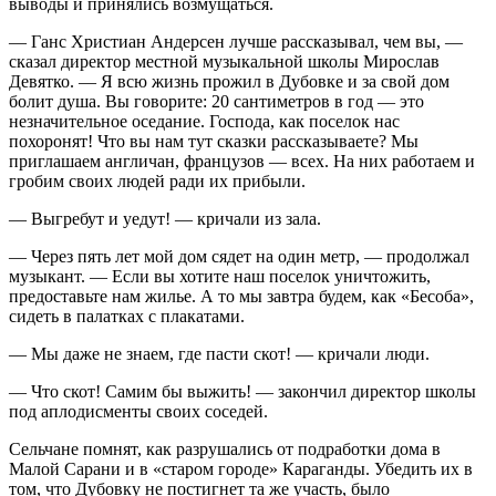
выводы и принялись возмущаться.
— Ганс Христиан Андерсен лучше рассказывал, чем вы, —
сказал директор местной музыкальной школы Мирослав
Девятко. — Я всю жизнь прожил в Дубовке и за свой дом
болит душа. Вы говорите: 20 сантиметров в год — это
незначительное оседание. Господа, как поселок нас
похоронят! Что вы нам тут сказки рассказываете? Мы
приглашаем англичан, французов — всех. На них работаем и
гробим своих людей ради их прибыли.
— Выгребут и уедут! — кричали из зала.
— Через пять лет мой дом сядет на один метр, — продолжал
музыкант. — Если вы хотите наш поселок уничтожить,
предоставьте нам жилье. А то мы завтра будем, как «Бесоба»,
сидеть в палатках с плакатами.
— Мы даже не знаем, где пасти скот! — кричали люди.
— Что скот! Самим бы выжить! — закончил директор школы
под аплодисменты своих соседей.
Сельчане помнят, как разрушались от подработки дома в
Малой Сарани и в «старом городе» Караганды. Убедить их в
том, что Дубовку не постигнет та же участь, было