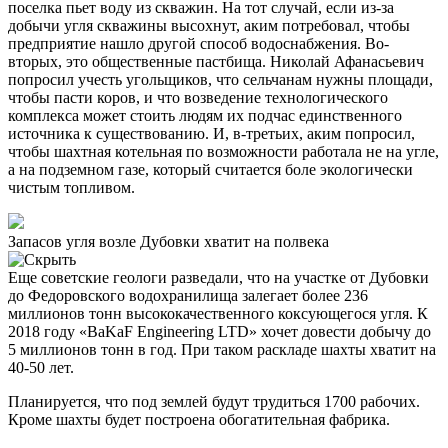
поселка пьет воду из скважин. На тот случай, если из-за
добычи угля скважины высохнут, аким потребовал, чтобы
предприятие нашло другой способ водоснабжения. Во-
вторых, это общественные пастбища. Николай Афанасьевич
попросил учесть угольщиков, что сельчанам нужны площади,
чтобы пасти коров, и что возведение технологического
комплекса может стоить людям их подчас единственного
источника к существованию. И, в-третьих, аким попросил,
чтобы шахтная котельная по возможности работала не на угле,
а на подземном газе, который считается боле экологически
чистым топливом.
Запасов угля возле Дубовки хватит на полвека
Еще советские геологи разведали, что на участке от Дубовки
до Федоровского водохранилища залегает более 236
миллионов тонн высококачественного коксующегося угля. К
2018 году «BaKaF Engineering LTD» хочет довести добычу до
5 миллионов тонн в год. При таком раскладе шахты хватит на
40-50 лет.
Планируется, что под землей будут трудиться 1700 рабочих.
Кроме шахты будет построена обогатительная фабрика.