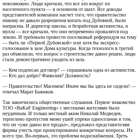
невозможно. Люди кричали, что все зло вокруг их
населенного пункта — в основном от шахт. Все доводы
представителей компании насчет того, что правительство
никому не давало разрешения копать под Дубовкой, были
напрасны. И директор школы, и безработная активистка, и
мулла — все кричали, что они непременно провалятся под
землю. И требовали провести поселковый референдум на тему
— быть ли «Первой Дубовской» или хотя бы экспресс-
голосование в зале Дома культуры. Когда технологи в третий
раз объяснили, что вопрос о строительстве давно решен, люди
стали демонстративно уходить из зала.
— Кем подписан договор? — спрашивала одна из активисток.
— Кто дал добро? Фамилия? Должность?
— Правительство! Масимов! Иначе мы бы здесь не сидели! —
отвечал Марат Бажиков.
Так закончились общественные слушания. Первое знакомство
ТОО «BaKaF Engineering» с местными жителями было
неудачным. И только местный аким Николай Медведев,
терпеливо пропустив мимо ушей упреки односельчан в том,
что он «уже давно все продал», предложил представителям
фирмы учесть при проектировании конкретные вопросы. Их
всего три. Во-первых, это проблема водоснабжения. Треть