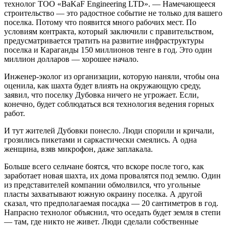
технолог ТОО «BaKaF Engineering LTD». — Намечающееся
строительство — это радостное событие не только для вашего
поселка. Потому что появится много рабочих мест. По
условиям контракта, который заключили с правительством,
предусматривается тратить на развитие инфраструктуры
поселка и Караганды 150 миллионов тенге в год. Это один
миллион долларов — хорошее начало.
Инженер-эколог из организации, которую наняли, чтобы она
оценила, как шахта будет влиять на окружающую среду,
заявил, что поселку Дубовка ничего не угрожает. Если,
конечно, будет соблюдаться вся технология ведения горных
работ.
И тут жителей Дубовки понесло. Люди спорили и кричали,
грозились пикетами и саркастически смеялись. А одна
женщина, взяв микрофон, даже заплакала.
Больше всего сельчане боятся, что вскоре после того, как
заработает новая шахта, их дома провалятся под землю. Один
из представителей компании обмолвился, что угольные
пласты захватывают южную окраину поселка. А другой
сказал, что предполагаемая посадка — 20 сантиметров в год.
Напрасно технолог объяснил, что оседать будет земля в степи
— там, где никто не живет. Люди сделали собственные