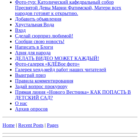
Фото-тур: Католический кафедральный собор
Пресвятой Девы Марии Фатимской, Матери всех
народов готовят к открытию.
Добавить объявления
Хрустальная Вода
Вход
Сделай сюрприз любимой!
Сообщи свою новость!
Написать в Блоги
Ария для народа
ДЕЛАТЬ ВИДЕО МОЖЕТ КАЖДЫЙ!
Фото-галерея «КЛЁВое фото»
Галерея хенд-мейд работ наших читателей
Выиграй приз
Правила комментирования
Задай вопрос прокурору
Прямая линия «Нового Вестника» КАК ПОПАСТЬ В
ДЕТСКИЙ САД?
О нас
Архив опросов
Home
|
Recent Posts
|
Pages