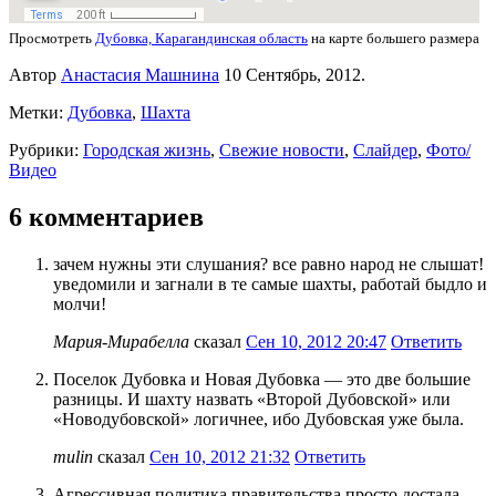
Просмотреть
Дубовка, Карагандинская область
на карте большего размера
Автор
Анастасия Машнина
10 Сентябрь, 2012.
Метки:
Дубовка
,
Шахта
Рубрики:
Городская жизнь
,
Свежие новости
,
Слайдер
,
Фото/
Видео
6 комментариев
зачем нужны эти слушания? все равно народ не слышат!
уведомили и загнали в те самые шахты, работай быдло и
молчи!
Мария-Мирабелла
сказал
Сен 10, 2012 20:47
Ответить
Поселок Дубовка и Новая Дубовка — это две большие
разницы. И шахту назвать «Второй Дубовской» или
«Новодубовской» логичнее, ибо Дубовская уже была.
mulin
сказал
Сен 10, 2012 21:32
Ответить
Агрессивная политика правительства просто достала.