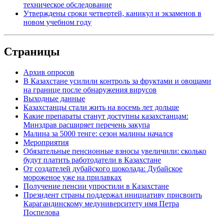
техническое обследование
Утверждены сроки четвертей, каникул и экзаменов в
новом учебном году
Страницы
Архив опросов
В Казахстане усилили контроль за фруктами и овощами
на границе после обнаружения вирусов
Выходные данные
Казахстанцы стали жить на восемь лет дольше
Какие препараты станут доступны казахстанцам:
Минздрав расширяет перечень закупа
Малина за 5000 тенге: сезон малины начался
Мероприятия
Обязательные пенсионные взносы увеличили: сколько
будут платить работодатели в Казахстане
От создателей дубайского шоколада: Дубайское
мороженое уже на прилавках
Получение пенсии упростили в Казахстане
Президент страны поддержал инициативу присвоить
Карагандинскому медуниверситету имя Петра
Поспелова