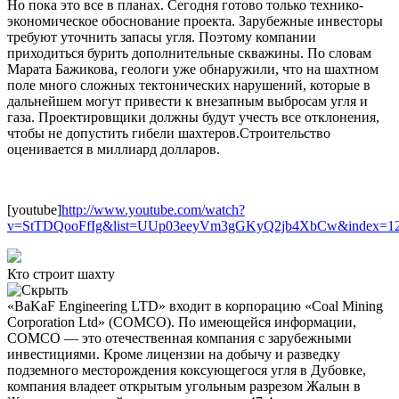
Но пока это все в планах. Сегодня готово только технико-
экономическое обоснование проекта. Зарубежные инвесторы
требуют уточнить запасы угля. Поэтому компании
приходиться бурить дополнительные скважины. По словам
Марата Бажикова, геологи уже обнаружили, что на шахтном
поле много сложных тектонических нарушений, которые в
дальнейшем могут привести к внезапным выбросам угля и
газа. Проектировщики должны будут учесть все отклонения,
чтобы не допустить гибели шахтеров.Строительство
оценивается в миллиард долларов.
[youtube]
http://www.youtube.com/watch?
v=StTDQooFfIg&list=UUp03eeyVm3gGKyQ2jb4XbCw&index=12&
Кто строит шахту
«BaKaF Engineering LTD» входит в корпорацию «Coal Mining
Corporation Ltd» (COMCO). По имеющейся информации,
COMCO — это отечественная компания с зарубежными
инвестициями. Кроме лицензии на добычу и разведку
подземного месторождения коксующегося угля в Дубовке,
компания владеет открытым угольным разрезом Жалын в