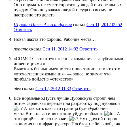
Оно и думать не смеет спросить у людей о их реальных
нуждах. Оно не уважало людей и судя по всему не
настроено это делать.
Шумкин Павел Александрович
сказал
Сен 11, 2012 09:52
Ответить
Новая шахта это хорошо. Рабочие места…
noname
сказал
Сен 11, 2012 14:02
Ответить
«COMCO – это отечественная компания с зарубежными
инвестициями.»
Выяснить бы чьи именно эти инвестиции, а то что это
«отечественная компания» — вовсе не значит что
прибыль пойдёт в «отечество».
alex
сказал
Сен 12, 2012 11:33
Ответить
Всё нормально.Пусть лучше Дубовскую строят, чем
потом саранская перейдёт на разработку под дубовкой
А так хоть какая то граница будет+рабочие
места.Вот только инвестиции уйдут в область
А
что придёт…никто не знает
Ну с другой стороны
экономия на инфраструктуре.Посёлок не большой, так