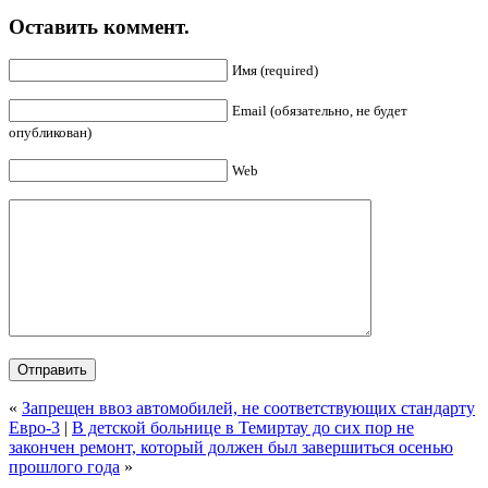
Оставить коммент.
Имя (required)
Email (обязательно, не будет
опубликован)
Web
«
Запрещен ввоз автомобилей, не соответствующих стандарту
Евро-3
|
В детской больнице в Темиртау до сих пор не
закончен ремонт, который должен был завершиться осенью
прошлого года
»