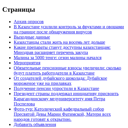
Страницы
Архив опросов
В Казахстане усилили контроль за фруктами и овощами
на границе после обнаружения вирусов
Выходные данные
Казахстанцы стали жить на восемь лет дольше
Какие препараты станут доступны казахстанцам:
Минздрав расширяет перечень закупа
Малина за 5000 тенге: сезон малины начался
Мероприятия
Обязательные пенсионные взносы увеличили: сколько
будут платить работодатели в Казахстане
От создателей дубайского шоколада: Дубайское
мороженое уже на прилавках
Получение пенсии упростили в Казахстане
Президент страны поддержал инициативу присвоить
Карагандинскому медуниверситету имя Петра
Поспелова
Фото-тур: Католический кафедральный собор
Пресвятой Девы Марии Фатимской, Матери всех
народов готовят к открытию.
Добавить объявления