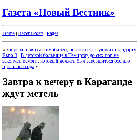
Газета «Новый Вестник»
Home
|
Recent Posts
|
Pages
«
Запрещен ввоз автомобилей, не соответствующих стандарту
Евро-3
|
В детской больнице в Темиртау до сих пор не
закончен ремонт, который должен был завершиться осенью
прошлого года
»
Завтра к вечеру в Караганде
ждут метель