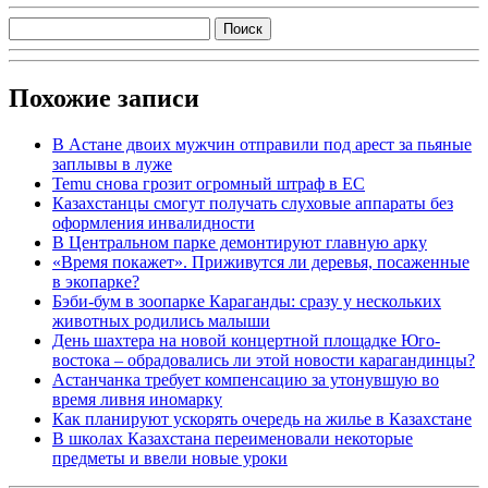
Похожие записи
В Астане двоих мужчин отправили под арест за пьяные
заплывы в луже
Temu снова грозит огромный штраф в ЕС
Казахстанцы смогут получать слуховые аппараты без
оформления инвалидности
В Центральном парке демонтируют главную арку
«Время покажет». Приживутся ли деревья, посаженные
в экопарке?
Бэби-бум в зоопарке Караганды: сразу у нескольких
животных родились малыши
День шахтера на новой концертной площадке Юго-
востока – обрадовались ли этой новости карагандинцы?
Астанчанка требует компенсацию за утонувшую во
время ливня иномарку
Как планируют ускорять очередь на жилье в Казахстане
В школах Казахстана переименовали некоторые
предметы и ввели новые уроки