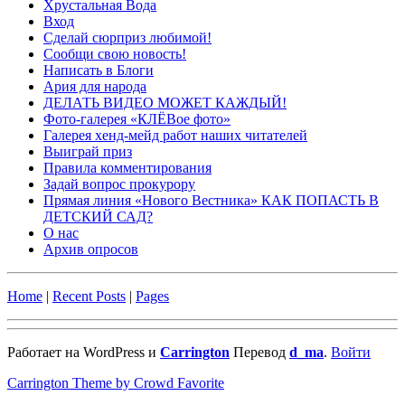
Хрустальная Вода
Вход
Сделай сюрприз любимой!
Сообщи свою новость!
Написать в Блоги
Ария для народа
ДЕЛАТЬ ВИДЕО МОЖЕТ КАЖДЫЙ!
Фото-галерея «КЛЁВое фото»
Галерея хенд-мейд работ наших читателей
Выиграй приз
Правила комментирования
Задай вопрос прокурору
Прямая линия «Нового Вестника» КАК ПОПАСТЬ В
ДЕТСКИЙ САД?
О нас
Архив опросов
Home
|
Recent Posts
|
Pages
Работает на WordPress и
Carrington
Перевод
d_ma
.
Войти
Carrington Theme by Crowd Favorite