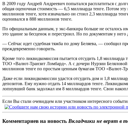
В 2009 году Андрей Андреевич попытался расплатиться с долг
общая оценочная стоимость — 6,5 миллиарда тенге. Потом эту 
миллионов тенге, хотя изначально он стоил 2,3 миллиарда тенг
оценивался в 888 миллионов тенге.
По официальным данным, у экс-банкира больше не осталось иму
это здание за бесценок и перестроил. Но по документам у него 
— Сейчас идет судебная тяжба по дому Беляева, — сообщил пр
преждевременно говорить.
Кроме того ликвидкомиссия пытается отсудить 1,8 миллиарда т
ТОО «Валют-Транзит Ломбард». А с дочери Нурзии Беляловой
миллионов тенге по простым ценным бумагам ТОО «Валют-Тр
Даже если ликвидкомиссии удастся отсудить дом и 1,8 миллиард
депозитов. Ему нужно отдать 14 миллиардов тенге. Ликвидкоми
лопнувший банк задолжал им 8 миллиардов тенге. Свои накопле
Если Вы стали очевидцем или участником интересного события
Комментариев на новость
Вкладчики не верят в т