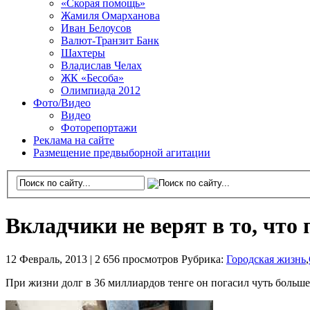
«Скорая помощь»
Жамиля Омарханова
Иван Белоусов
Валют-Транзит Банк
Шахтеры
Владислав Челах
ЖК «Бесоба»
Олимпиада 2012
Фото/Видео
Видео
Фоторепортажи
Реклама на сайте
Размещение предвыборной агитации
Вкладчики не верят в то, что
12 Февраль, 2013 |
2 656 просмотров
Рубрика:
Городская жизнь
,
При жизни долг в 36 миллиардов тенге он погасил чуть больше