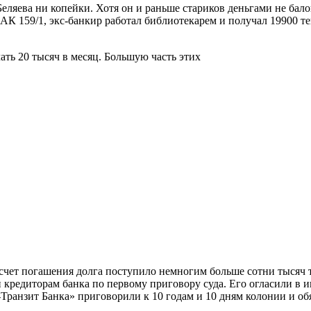
еляева ни копейки. Хотя он и раньше стариков деньгами не бал
К 159/1, экс-банкир работал библиотекарем и получал 19900 те
чать 20 тысяч в месяц. Большую часть этих
 счет погашения долга поступило немногим больше сотни тысяч 
 кредиторам банка по первому приговору суда. Его огласили в 
Транзит Банка» приговорили к 10 годам и 10 дням колонии и об