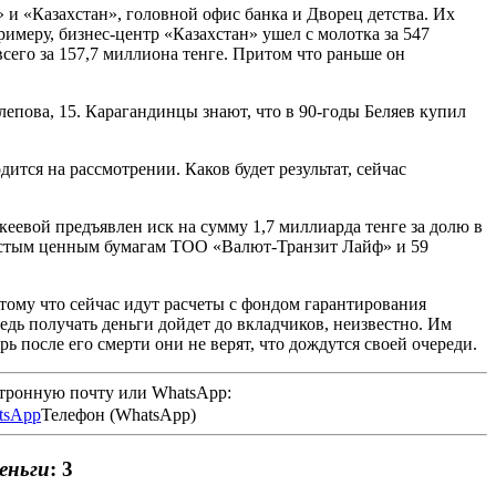
 и «Казахстан», головной офис банка и Дворец детства. Их
имеру, бизнес-центр «Казахстан» ушел с молотка за 547
всего за 157,7 миллиона тенге. Притом что раньше он
епова, 15. Карагандинцы знают, что в 90-годы Беляев купил
тся на рассмотрении. Каков будет результат, сейчас
еевой предъявлен иск на сумму 1,7 миллиарда тенге за долю в
ростым ценным бумагам ТОО «Валют-Транзит Лайф» и 59
отому что сейчас идут расчеты с фондом гарантирования
едь получать деньги дойдет до вкладчиков, неизвестно. Им
 после его смерти они не верят, что дождутся своей очереди.
ктронную почту или WhatsApp:
Телефон (WhatsApp)
еньги
: 3