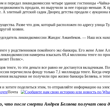
ом и передал ликвидкомиссии четыре здания: гостиницы «Чайка»
недвижимость продали, но выручили за нее гораздо меньше. К пр
е. А элитный детский садик Дворец детства продали с аукциона 
щества. Разве что дом, который расположен по адресу улица Тул
другой хозяин.
едседатель ликвидкомиссии Жандос Аманбеков. — Наш иск находи
енге у родственников покойного экс-банкира. Его жене Алие Алк
 ликвидкомиссия намерена взыскать 69,4 миллиона тенге по п
анзит Полис».
ов тенге, то эти деньги все равно не достанутся вкладчикам. П
ссия перечислила фонду только 7,1 миллиарда тенге. Когда очер
ния вкладчики не получили при жизни банкира Беляева, и теперь
 и хотите поделиться этим, то отправляйте информацию на эле
Почта
о, что после смерти Андрея Беляева получат свои д