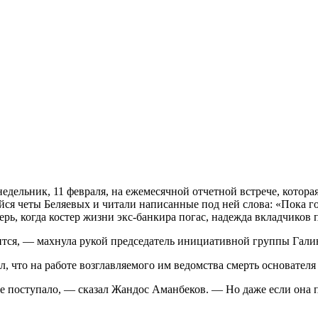
едельник, 11 февраля, на ежемесячной отчетной встрече, котор
я четы Беляевых и читали написанные под ней слова: «Пока го
ь, когда костер жизни экс-банкира погас, надежда вкладчиков п
нится, — махнула рукой председатель инициативной группы Гали
 что на работе возглавляемого им ведомства смерть основателя 
поступало, — сказал Жандос Аманбеков. — Но даже если она по