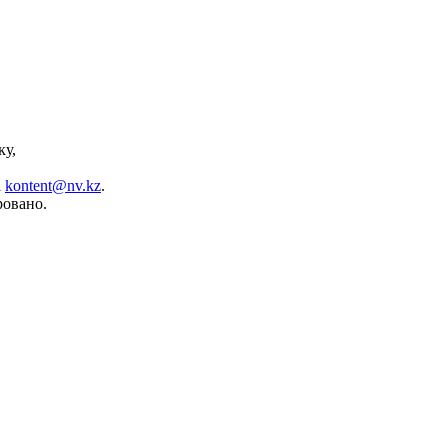
ку,
а
kontent@nv.kz
.
ровано.