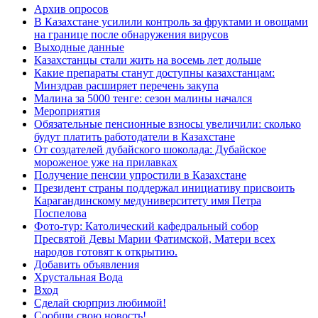
Архив опросов
В Казахстане усилили контроль за фруктами и овощами
на границе после обнаружения вирусов
Выходные данные
Казахстанцы стали жить на восемь лет дольше
Какие препараты станут доступны казахстанцам:
Минздрав расширяет перечень закупа
Малина за 5000 тенге: сезон малины начался
Мероприятия
Обязательные пенсионные взносы увеличили: сколько
будут платить работодатели в Казахстане
От создателей дубайского шоколада: Дубайское
мороженое уже на прилавках
Получение пенсии упростили в Казахстане
Президент страны поддержал инициативу присвоить
Карагандинскому медуниверситету имя Петра
Поспелова
Фото-тур: Католический кафедральный собор
Пресвятой Девы Марии Фатимской, Матери всех
народов готовят к открытию.
Добавить объявления
Хрустальная Вода
Вход
Сделай сюрприз любимой!
Сообщи свою новость!