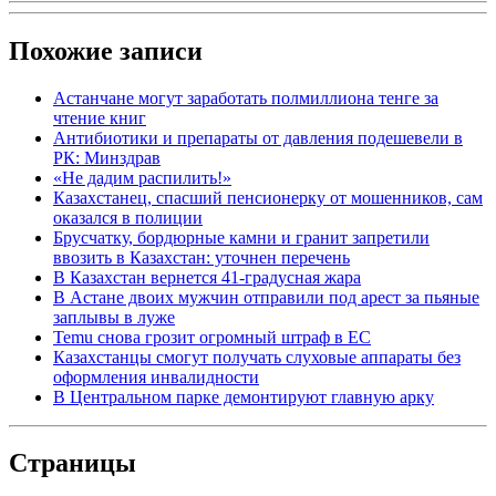
Похожие записи
Астанчане могут заработать полмиллиона тенге за
чтение книг
Антибиотики и препараты от давления подешевели в
РК: Минздрав
«Не дадим распилить!»
Казахстанец, спасший пенсионерку от мошенников, сам
оказался в полиции
Брусчатку, бордюрные камни и гранит запретили
ввозить в Казахстан: уточнен перечень
В Казахстан вернется 41-градусная жара
В Астане двоих мужчин отправили под арест за пьяные
заплывы в луже
Temu снова грозит огромный штраф в ЕС
Казахстанцы смогут получать слуховые аппараты без
оформления инвалидности
В Центральном парке демонтируют главную арку
Страницы