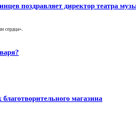
нцев поздравляет директор театра музы
и сердца».
нваря?
х благотворительного магазина