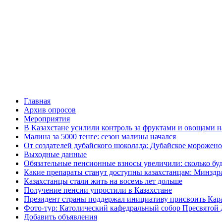
Главная
Архив опросов
Мероприятия
В Казахстане усилили контроль за фруктами и овощами н
Малина за 5000 тенге: сезон малины начался
От создателей дубайского шоколада: Дубайское морожено
Выходные данные
Обязательные пенсионные взносы увеличили: сколько буд
Какие препараты станут доступны казахстанцам: Минздра
Казахстанцы стали жить на восемь лет дольше
Получение пенсии упростили в Казахстане
Президент страны поддержал инициативу присвоить Кар
Фото-тур: Католический кафедральный собор Пресвятой 
Добавить объявления