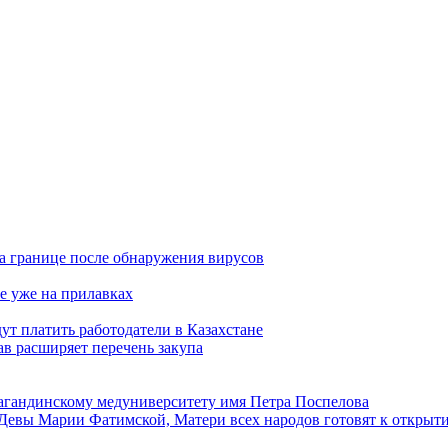
а границе после обнаружения вирусов
е уже на прилавках
ут платить работодатели в Казахстане
в расширяет перечень закупа
агандинскому медуниверситету имя Петра Поспелова
Девы Марии Фатимской, Матери всех народов готовят к открыт