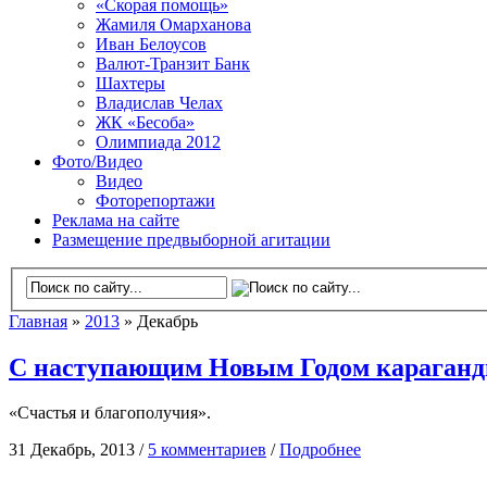
«Скорая помощь»
Жамиля Омарханова
Иван Белоусов
Валют-Транзит Банк
Шахтеры
Владислав Челах
ЖК «Бесоба»
Олимпиада 2012
Фото/Видео
Видео
Фоторепортажи
Реклама на сайте
Размещение предвыборной агитации
Главная
»
2013
» Декабрь
С наступающим Новым Годом караганди
«Счастья и благополучия».
31 Декабрь, 2013 /
5 комментариев
/
Подробнее