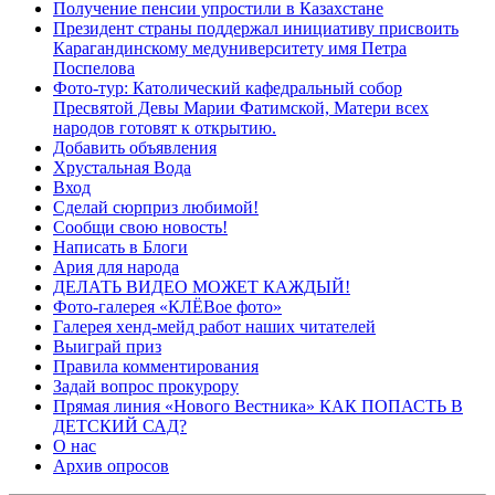
Получение пенсии упростили в Казахстане
Президент страны поддержал инициативу присвоить
Карагандинскому медуниверситету имя Петра
Поспелова
Фото-тур: Католический кафедральный собор
Пресвятой Девы Марии Фатимской, Матери всех
народов готовят к открытию.
Добавить объявления
Хрустальная Вода
Вход
Сделай сюрприз любимой!
Сообщи свою новость!
Написать в Блоги
Ария для народа
ДЕЛАТЬ ВИДЕО МОЖЕТ КАЖДЫЙ!
Фото-галерея «КЛЁВое фото»
Галерея хенд-мейд работ наших читателей
Выиграй приз
Правила комментирования
Задай вопрос прокурору
Прямая линия «Нового Вестника» КАК ПОПАСТЬ В
ДЕТСКИЙ САД?
О нас
Архив опросов