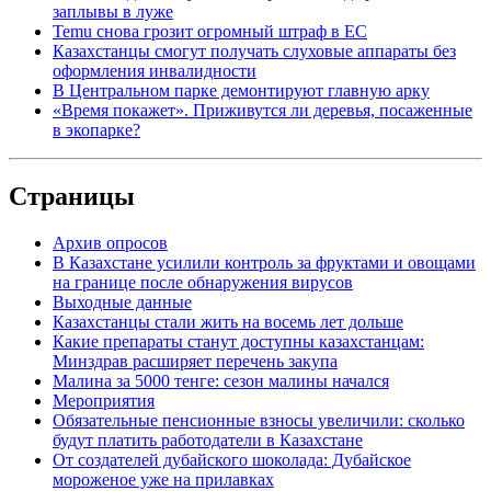
заплывы в луже
Temu снова грозит огромный штраф в ЕС
Казахстанцы смогут получать слуховые аппараты без
оформления инвалидности
В Центральном парке демонтируют главную арку
«Время покажет». Приживутся ли деревья, посаженные
в экопарке?
Страницы
Архив опросов
В Казахстане усилили контроль за фруктами и овощами
на границе после обнаружения вирусов
Выходные данные
Казахстанцы стали жить на восемь лет дольше
Какие препараты станут доступны казахстанцам:
Минздрав расширяет перечень закупа
Малина за 5000 тенге: сезон малины начался
Мероприятия
Обязательные пенсионные взносы увеличили: сколько
будут платить работодатели в Казахстане
От создателей дубайского шоколада: Дубайское
мороженое уже на прилавках