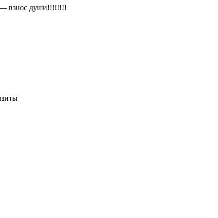
 взнос души!!!!!!!!
изиты