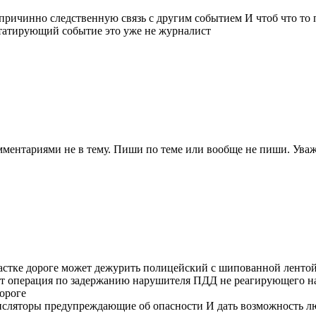
ричинно следственную связь с другим событием И чтоб что то 
татирующий событие это уже не журналист
комментариями не в тему. Пиши по теме или вообще не пиши. Уваж
астке дороге может дежурить полицейский с шипованной лентой 
дет операция по задержанию нарушителя ПДД не реагирующего на
ороге
ансляторы предупреждающие об опасности И дать возможность л