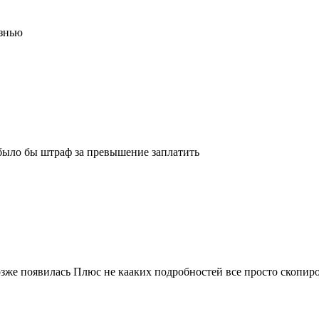
изнью
было бы штраф за превышение заплатить
озже появилась Плюс не кааких подробностей все просто скопи