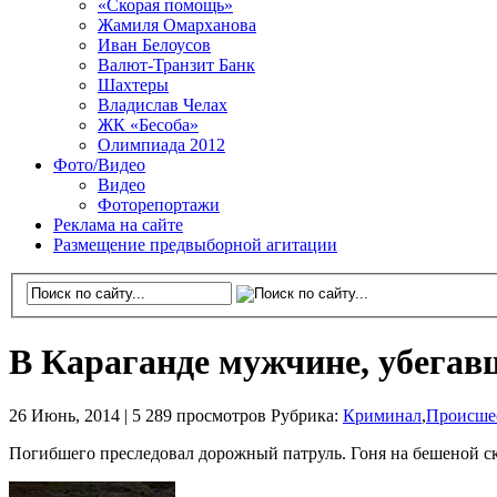
«Скорая помощь»
Жамиля Омарханова
Иван Белоусов
Валют-Транзит Банк
Шахтеры
Владислав Челах
ЖК «Бесоба»
Олимпиада 2012
Фото/Видео
Видео
Фоторепортажи
Реклама на сайте
Размещение предвыборной агитации
В Караганде мужчине, убегав
26 Июнь, 2014 |
5 289 просмотров
Рубрика:
Криминал
,
Происше
Погибшего преследовал дорожный патруль. Гоня на бешеной ско