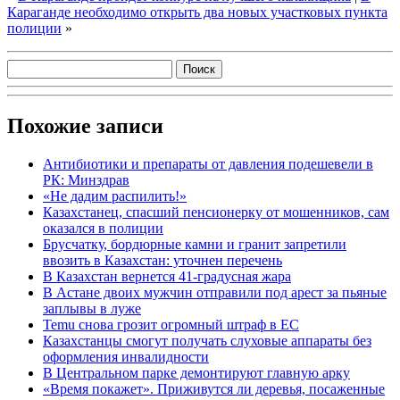
Караганде необходимо открыть два новых участковых пункта
полиции
»
Похожие записи
Антибиотики и препараты от давления подешевели в
РК: Минздрав
«Не дадим распилить!»
Казахстанец, спасший пенсионерку от мошенников, сам
оказался в полиции
Брусчатку, бордюрные камни и гранит запретили
ввозить в Казахстан: уточнен перечень
В Казахстан вернется 41-градусная жара
В Астане двоих мужчин отправили под арест за пьяные
заплывы в луже
Temu снова грозит огромный штраф в ЕС
Казахстанцы смогут получать слуховые аппараты без
оформления инвалидности
В Центральном парке демонтируют главную арку
«Время покажет». Приживутся ли деревья, посаженные