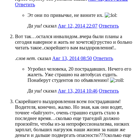
Ответить
Эт они по привычке, не вините их.
Да уш!
сказал
Авг 12, 2014 22:07
Ответить
Вот так…остался инвалидом..вчера были планы а
сегодня наверное и жить не хочется((грустно и больно
читать такое..скорейшего вам выздоровления!..
.слов нет.
сказал
Авг 13, 2014 08:50
Ответить
Угробил человека, 20 пострадавших. Нечего его
жалеть. Уже страшно на автобусах ездить.
Понаберут студентов по объявлению!
Да уш!
сказал
Авг 13, 2014 10:46
Ответить
Скорейшего выздоровления всем пострадавшим!
Водителя, конечно, жалко. Но зная, как они водят,
точнее «байгуют», очень страшно ездить стало в
последнее время…сколько еще трагедий должно
произойти, чтобы из-за непрофессионализма, низких
зарплат, больших нагрузок наши жизни за наши же
деньги и дальше подвергать опасности???сколько еще