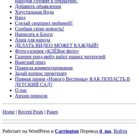
народов готовят к открытию.
Добавить объявления
Хрустальная Вода
Вход
Сделай сюрприз любимой!
Сообщи свою новость!
Написать в Блоги
Ария для народа
ДЕЛАТЬ ВИДЕО МОЖЕТ КАЖДЫЙ!
Фото-галерея «КЛЁВое фото»
Галерея хенд-мейд работ наших читателей
Выиграй приз
Правила комментирования
Задай вопрос прокурору
Прямая линия «Нового Вестника» КАК ПОПАСТЬ В
ДЕТСКИЙ САД?
О нас
Архив опросов
Home
|
Recent Posts
|
Pages
Работает на WordPress и
Carrington
Перевод
d_ma
.
Войти