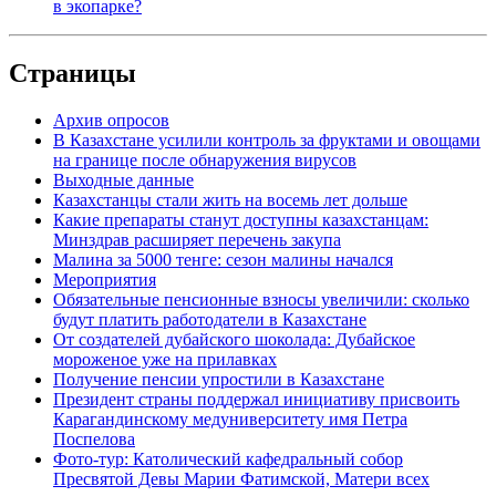
в экопарке?
Страницы
Архив опросов
В Казахстане усилили контроль за фруктами и овощами
на границе после обнаружения вирусов
Выходные данные
Казахстанцы стали жить на восемь лет дольше
Какие препараты станут доступны казахстанцам:
Минздрав расширяет перечень закупа
Малина за 5000 тенге: сезон малины начался
Мероприятия
Обязательные пенсионные взносы увеличили: сколько
будут платить работодатели в Казахстане
От создателей дубайского шоколада: Дубайское
мороженое уже на прилавках
Получение пенсии упростили в Казахстане
Президент страны поддержал инициативу присвоить
Карагандинскому медуниверситету имя Петра
Поспелова
Фото-тур: Католический кафедральный собор
Пресвятой Девы Марии Фатимской, Матери всех