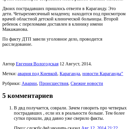
Двоих пострадавших пришлось отвезти в Караганду. Это
дети. Четырехмесячный младенец находится под присмотром
врачей областной детской клинической больницы. Второй
ребенок с переломами доставлен в клинику имени
Макажанова.
По факту ДТП завели уголовное дело, проводится
расследование.
Автор
Евгения Вологодская
12 Август, 2014.
Метки:
авария под Киевкой
,
Караганда
,
новости Караганды"
Рубрики:
Аварии
,
Происшествия
,
Свежие новости
5 комментариев
В двд получается, соврали. Зачем говорить про четверых
пострадавших , если их в реальности больше. Тем более
сутки прошли, двд давно уже сверило факты.
Пресс службу двд уволить
сказал
Авг 12, 2014 21:22