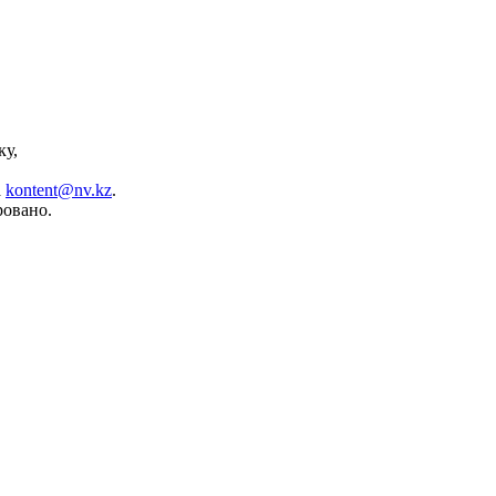
ку,
а
kontent@nv.kz
.
ровано.