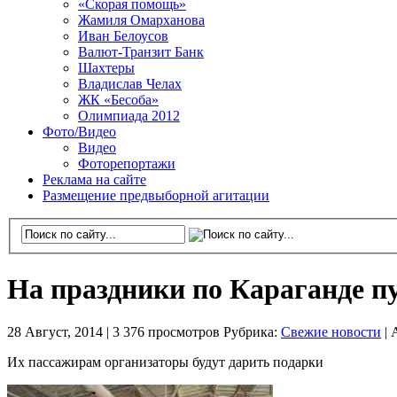
«Скорая помощь»
Жамиля Омарханова
Иван Белоусов
Валют-Транзит Банк
Шахтеры
Владислав Челах
ЖК «Бесоба»
Олимпиада 2012
Фото/Видео
Видео
Фоторепортажи
Реклама на сайте
Размещение предвыборной агитации
На праздники по Караганде п
28 Август, 2014 |
3 376 просмотров
Рубрика:
Свежие новости
|
Их пассажирам организаторы будут дарить подарки