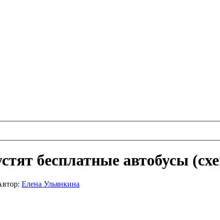
устят бесплатные автобусы (сх
Автор:
Елена Ульянкина