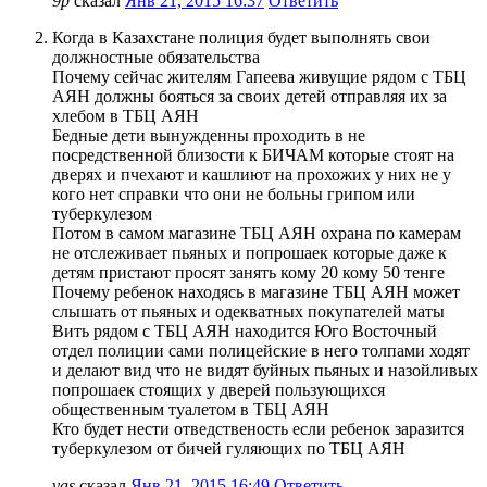
9р
сказал
Янв 21, 2015 16:37
Ответить
Когда в Казахстане полиция будет выполнять свои
должностные обязательства
Почему сейчас жителям Гапеева живущие рядом с ТБЦ
АЯН должны бояться за своих детей отправляя их за
хлебом в ТБЦ АЯН
Бедные дети вынужденны проходить в не
посредственной близости к БИЧАМ которые стоят на
дверях и пчехают и кашлиют на прохожих у них не у
кого нет справки что они не больны грипом или
туберкулезом
Потом в самом магазине ТБЦ АЯН охрана по камерам
не отслеживает пьяных и попрошаек которые даже к
детям пристают просят занять кому 20 кому 50 тенге
Почему ребенок находясь в магазине ТБЦ АЯН может
слышать от пьяных и одекватных покупателей маты
Вить рядом с ТБЦ АЯН находится Юго Восточный
отдел полиции сами полицейские в него толпами ходят
и делают вид что не видят буйных пьяных и назойливых
попрошаек стоящих у дверей пользующихся
общественным туалетом в ТБЦ АЯН
Кто будет нести отведственость если ребенок заразится
туберкулезом от бичей гуляющих по ТБЦ АЯН
vas
сказал
Янв 21, 2015 16:49
Ответить