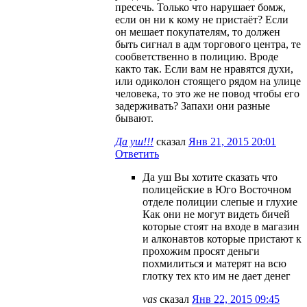
пресечь. Только что нарушает бомж,
если он ни к кому не пристаёт? Если
он мешает покупателям, то должен
быть сигнал в адм торгового центра, те
сообветственно в полицию. Вроде
както так. Если вам не нравятся духи,
или одиколон стоящего рядом на улице
человека, то это же не повод чтобы его
задерживать? Запахи они разные
бывают.
Да уш!!!
сказал
Янв 21, 2015 20:01
Ответить
Да уш Вы хотите сказать что
полицейские в Юго Восточном
отделе полиции слепые и глухие
Как они не могут видеть бичей
которые стоят на входе в магазин
и алконавтов которые пристают к
прохожим просят деньги
похмилиться и матерят на всю
глотку тех кто им не дает денег
vas
сказал
Янв 22, 2015 09:45