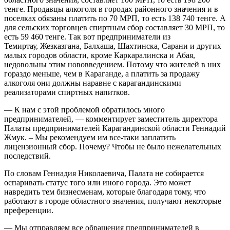
тенге. Продавцы алкоголя в городах районного значения и в
поселках обязаны платить по 70 МРП, то есть 138 740 тенге. А
для сельских торговцев спиртным сбор составляет 30 МРП, то
есть 59 460 тенге. Так вот предприниматели из
Темиртау, Жезказгана, Балхаша, Шахтинска, Сарани и других
малых городов области, кроме Каркаралинска и Абая,
недовольны этим нововведением. Потому что жителей в них
гораздо меньше, чем в Караганде, а платить за продажу
алкоголя они должны наравне с карагандинскими
реализаторами спиртных напитков.
— К нам с этой проблемой обратилось много
предпринимателей, — комментирует заместитель директора
Палаты предпринимателей Карагандинской области Геннадий
Жмук. – Мы рекомендуем им все-таки заплатить
лицензионный сбор. Почему? Чтобы не было нежелательных
последствий.
По словам Геннадия Николаевича, Палата не собирается
оспаривать статус того или иного города. Это может
навредить тем бизнесменам, которые благодаря тому, что
работают в городе областного значения, получают некоторые
преференции.
— Мы отправляем все обращения предпринимателей в