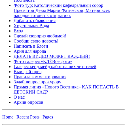
Поспелова
Фото-тур: Католический кафедральный собор
Пресвятой Девы Марии Фатимской, Матери всех
народов готовят к открытию.
Добавить объявления
Хрустальная Вода
Вход
Сделай сюрприз любимой!
Сообщи свою новость!
Написать в Блоги
Ария для народа
ДЕЛАТЬ ВИДЕО МОЖЕТ КАЖДЫЙ!
Фото-галерея «КЛЁВое фото»
Галерея хенд-мейд работ наших читателей
Выиграй приз
Правила комментирования
Задай вопрос прокурору
Прямая линия «Нового Вестника» КАК ПОПАСТЬ В
ДЕТСКИЙ САД?
О нас
Архив опросов
Home
|
Recent Posts
|
Pages