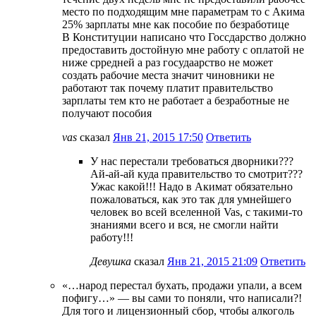
место по подходящим мне параметрам то с Акима
25% зарплаты мне как пособие по безработице
В Конституции написано что Госсдарство должно
предоставить достойную мне работу с оплатой не
ниже срредней а раз госудаарство не может
создать рабочие места значит чиновники не
работают так почему платит правительство
зарплаты тем кто не работает а безработные не
получают пособия
vas
сказал
Янв 21, 2015 17:50
Ответить
У нас перестали требоваться дворники???
Ай-ай-ай куда правительство то смотрит???
Ужас какой!!! Надо в Акимат обязательно
пожаловаться, как это так для умнейшего
человек во всей вселенной Vas, с такими-то
знаниями всего и вся, не смогли найти
работу!!!
Девушка
сказал
Янв 21, 2015 21:09
Ответить
«…народ перестал бухать, продажи упали, а всем
пофигу…» — вы сами то поняли, что написали?!
Для того и лицензионный сбор, чтобы алкоголь