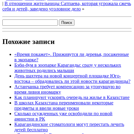
|
В отношении жительницы Сатпаева, которая угрожала сжечь
себя и детей, заведено уголовное дело
»
Похожие записи
«Время покажет». Приживутся ли деревья, посаженные
в экопарке?
Бэби-бум в зоопарке Караганды: сразу у нескольких
животных родились малыши
День шахтера на новой концертной площадке Юго-
востока – обрадовались ли этой новости карагандинцы?
Астанчанка требует компенсацию за утонувшую во
время ливня иномарку
Как планируют ускорять очередь на жилье в Казахстане
В школах Казахстана переименовали некоторые
предметы и ввели новые уроки
Сколько осужденных уже освободили по новой
амнистии в РК
Карагандинские стоматологи могут перестать лечить
детей бесплатно