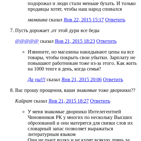
подорожал и люди стали меньше бухать. И только
продавцы хотят, чтобы наш народ спивался
мамашка
сказал
Янв 22, 2015 15:17
Ответить
Пусть дорожает ,от этой дури все беды
@@@@@
сказал
Янв 21, 2015 18:23
Ответить
Извините, но магазины накидывают цены на все
товары, чтобы покрыть свои убытки. Зарплату не
повышают работникам тоже из-за этого. Как жить
на 1000 тенге в день, когда семья?
Да уш!!!
сказал
Янв 21, 2015 20:06
Ответить
Вас прошу прощения, ваши знакомые тоже дворники??
Кайрат
сказал
Янв 21, 2015 18:27
Ответить
У меня знакомые дворники Интелегентней
Чиновников РК у многих по нескольку Высших
оброзований и они матерятся для связки слов их
словарный запас позволяет выражаться
литературным языком
Они не пьют водку и не курят всякую дрянь да