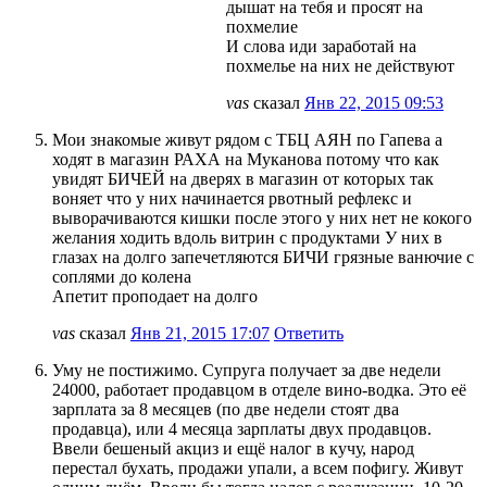
дышат на тебя и просят на
похмелие
И слова иди заработай на
похмелье на них не действуют
vas
сказал
Янв 22, 2015 09:53
Мои знакомые живут рядом с ТБЦ АЯН по Гапева а
ходят в магазин РАХА на Муканова потому что как
увидят БИЧЕЙ на дверях в магазин от которых так
воняет что у них начинается рвотный рефлекс и
выворачиваются кишки после этого у них нет не кокого
желания ходить вдоль витрин с продуктами У них в
глазах на долго запечетляются БИЧИ грязные ванючие с
соплями до колена
Апетит проподает на долго
vas
сказал
Янв 21, 2015 17:07
Ответить
Уму не постижимо. Супруга получает за две недели
24000, работает продавцом в отделе вино-водка. Это её
зарплата за 8 месяцев (по две недели стоят два
продавца), или 4 месяца зарплаты двух продавцов.
Ввели бешеный акциз и ещё налог в кучу, народ
перестал бухать, продажи упали, а всем пофигу. Живут