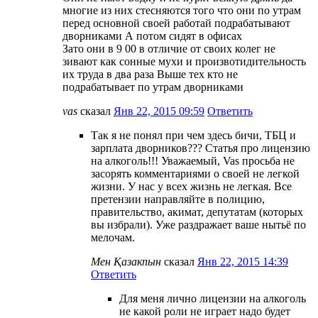
многие из них стесняются того что они по утрам
перед основной своей работай подрабатывают
дворниками А потом сидят в офисах
Зато они в 9 00 в отличие от своих колег не
зивают как сонные мухи и произвотидительность
их труда в два раза Выше тех кто не
подрабатывает по утрам дворниками
vas
сказал
Янв 22, 2015 09:59
Ответить
Так я не понял при чем здесь бичи, ТБЦ и
зарплата дворников??? Статья про лицензию
на алкоголь!!! Уважаемый, Vas просьба не
засорять комментариями о своей не легкой
жизни. У нас у всех жизнь не легкая. Все
претензии направляйте в полицию,
правительство, акимат, депутатам (которых
вы избрали). Уже раздражает ваше нытьё по
мелочам.
Мен Қазакпын
сказал
Янв 22, 2015 14:39
Ответить
Для меня лично лицензии на алкоголь
не какой роли не играет надо будет