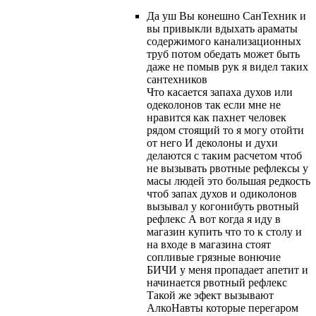
Да уш Вы конешно СанТехник и
вы привыкли вдыхать араматы
содержимого канализационных
труб потом обедать может быть
даже не помыв рук я видел таких
сантехников
Что касается запаха духов или
одеколонов так если мне не
нравится как пахнет человек
рядом стоящий то я могу отойти
от него И деколоны и духи
делаются с таким расчетом чтоб
не вызывать рвотные рефлексы у
масы людей это большая редкость
чтоб запах духов и одиколонов
вызывал у когонибуть рвотный
рефлекс А вот когда я иду в
магазин купить что то к столу и
на входе в магазина стоят
сопливые грязные вонючие
БИЧИ у меня пропадает апетит и
начинается рвотный рефлекс
Такой же эфект вызывают
АлкоНавты которые перегаром