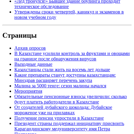
«Лед тронулся!» Бывшее здание боулинга проходит
техническое обследование
Утверждены сроки четвертей, каникул и экзаменов в
новом учебном году
Страницы
Архив опросов
В Казахстане усилили контроль за фруктами и овощами
на границе после обнаружения вирусов
Выходные данные
Казахстанцы стали жить на восемь лет дольше
Какие препараты станут доступны казахстанцам:
Минздрав расширяет перечень закупа
Малина за 5000 тенге: сезон малины начался
Мероприятия
Обязательные пенсионные взносы увеличили: сколько
будут платить работодатели в Казахстане
От создателей дубайского шоколада: Дубайское
мороженое уже на прилавках
Получение пенсии упростили в Казахстане
Президент страны поддержал инициативу присвоить
Карагандинскому медуниверситету имя Петра