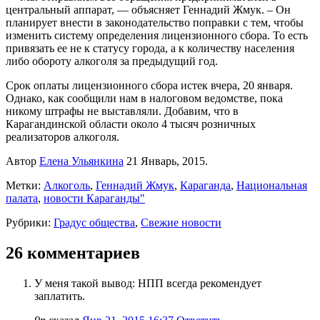
центральный аппарат, — объясняет Геннадий Жмук. – Он
планирует внести в законодательство поправки с тем, чтобы
изменить систему определения лицензионного сбора. То есть
привязать ее не к статусу города, а к количеству населения
либо обороту алкоголя за предыдущий год.
Срок оплаты лицензионного сбора истек вчера, 20 января.
Однако, как сообщили нам в налоговом ведомстве, пока
никому штрафы не выставляли. Добавим, что в
Карагандинской области около 4 тысяч розничных
реализаторов алкоголя.
Автор
Елена Ульянкина
21 Январь, 2015.
Метки:
Алкоголь
,
Геннадий Жмук
,
Караганда
,
Национальная
палата
,
новости Караганды"
Рубрики:
Градус общества
,
Свежие новости
26 комментариев
У меня такой вывод: НПП всегда рекомендует
заплатить.