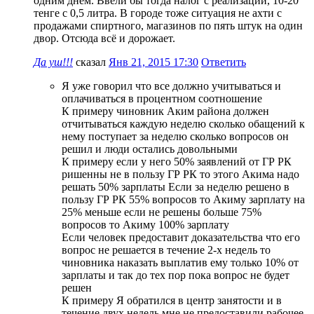
одним днём. Ввели бы тогда налог с реализации, 10-20
тенге с 0,5 литра. В городе тоже ситуация не ахти с
продажами спиртного, магазинов по пять штук на один
двор. Отсюда всё и дорожает.
Да уш!!!
сказал
Янв 21, 2015 17:30
Ответить
Я уже говорил что все должно учитываться и
оплачиваться в процентном соотношение
К примеру чиновник Аким района должен
отчитываться каждую неделю сколько обащений к
нему поступает за неделю сколько вопросов он
решил и люди остались довольными
К примеру если у него 50% заявлений от ГР РК
ришенны не в пользу ГР РК то этого Акима надо
решать 50% зарплаты Если за неделю решено в
пользу ГР РК 55% вопросов то Акиму зарплату на
25% меньше если не решены больше 75%
вопросов то Акиму 100% зарплату
Если человек предоставит доказательства что его
вопрос не решается в течение 2-х недель то
чиновника наказать выплатив ему только 10% от
зарплаты и так до тех пор пока вопрос не будет
решен
К примеру Я обратился в центр занятости и в
течение двух недель мне не предоставили рабочее