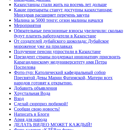
Казахстанцы стали жить на восемь лет дольше
Какие препараты станут доступны казахстанцам:
Минздрав расширяет перечень закупа
Малина за 5000 тенге: сезон малины начался
Мероприятия
Обязательные пенсионные взносы увеличили: сколько
будут платить работодатели в Казахстане
От создателей дубайского шоколада: Дубайское
мороженое уже на прилавках
Получение пенсии упростили в Казахстане
Президент страны поддержал инициативу присвоить
Карагандинскому медуниверситету имя Петра
Поспелова
Фото-тур: Католический кафедральный собор
Пресвятой Девы Марии Фатимской, Матери всех
народов готовят к открытию.
Добавить объявления
Хрустальная Вода
Вход
Сделай сюрприз любимой!
Сообщи свою новость!
Написать в Блоги
Ария для народа
ДЕЛАТЬ ВИДЕО МОЖЕТ КАЖДЫЙ!
Фото-галерея «КЛЁВое фото»