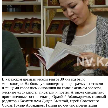
В казахском драматическом театре 30 января было
многолюдно. На большую концертную программу с песнями
и танцами собрались чиновники во главе с акимом области,
местные журналисты, писатели и поэты. А также специально
приглашенные гости: сенатор Оралбай Абдикаримов, главный
редактор «Казахфильма Дидар Амантай, герой Советского
Союза Токтар Аубакиров. Гуляли по случаю презентации