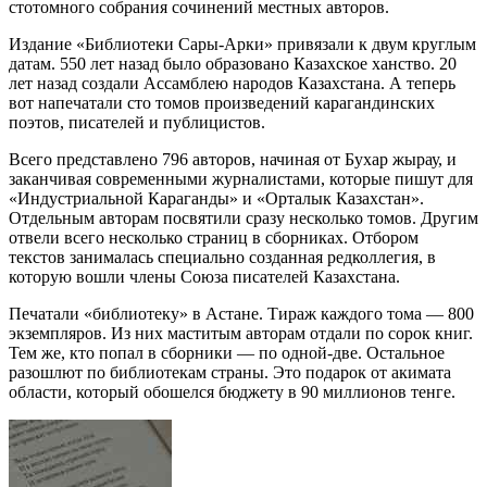
стотомного собрания сочинений местных авторов.
Издание «Библиотеки Сары-Арки» привязали к двум круглым
датам. 550 лет назад было образовано Казахское ханство. 20
лет назад создали Ассамблею народов Казахстана. А теперь
вот напечатали сто томов произведений карагандинских
поэтов, писателей и публицистов.
Всего представлено 796 авторов, начиная от Бухар жырау, и
заканчивая современными журналистами, которые пишут для
«Индустриальной Караганды» и «Орталык Казахстан».
Отдельным авторам посвятили сразу несколько томов. Другим
отвели всего несколько страниц в сборниках. Отбором
текстов занималась специально созданная редколлегия, в
которую вошли члены Союза писателей Казахстана.
Печатали «библиотеку» в Астане. Тираж каждого тома — 800
экземпляров. Из них маститым авторам отдали по сорок книг.
Тем же, кто попал в сборники — по одной-две. Остальное
разошлют по библиотекам страны. Это подарок от акимата
области, который обошелся бюджету в 90 миллионов тенге.