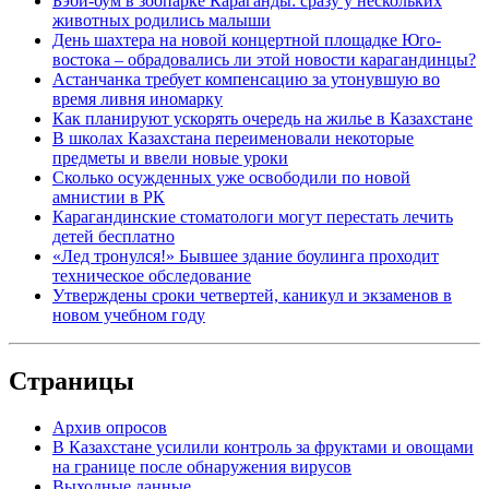
Бэби-бум в зоопарке Караганды: сразу у нескольких
животных родились малыши
День шахтера на новой концертной площадке Юго-
востока – обрадовались ли этой новости карагандинцы?
Астанчанка требует компенсацию за утонувшую во
время ливня иномарку
Как планируют ускорять очередь на жилье в Казахстане
В школах Казахстана переименовали некоторые
предметы и ввели новые уроки
Сколько осужденных уже освободили по новой
амнистии в РК
Карагандинские стоматологи могут перестать лечить
детей бесплатно
«Лед тронулся!» Бывшее здание боулинга проходит
техническое обследование
Утверждены сроки четвертей, каникул и экзаменов в
новом учебном году
Страницы
Архив опросов
В Казахстане усилили контроль за фруктами и овощами
на границе после обнаружения вирусов
Выходные данные