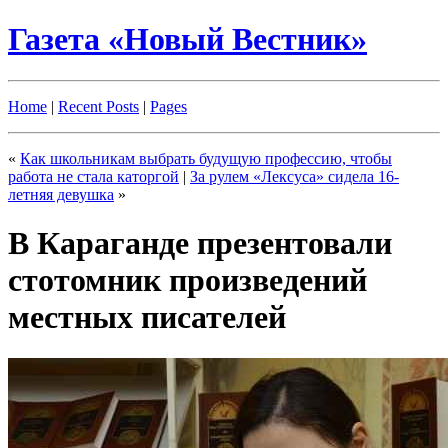
Газета «Новый Вестник»
Home
|
Recent Posts
|
Pages
«
Как школьникам выбрать будущую профессию, чтобы
работа не стала каторгой
|
За рулем «Лексуса» сидела 16-
летняя девушка
»
В Караганде презентовали
стотомник произведений
местных писателей