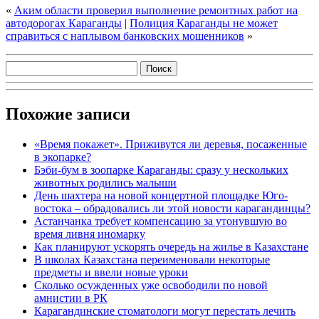
«
Аким области проверил выполнение ремонтных работ на
автодорогах Караганды
|
Полиция Караганды не может
справиться с наплывом банковских мошенников
»
Похожие записи
«Время покажет». Приживутся ли деревья, посаженные
в экопарке?
Бэби-бум в зоопарке Караганды: сразу у нескольких
животных родились малыши
День шахтера на новой концертной площадке Юго-
востока – обрадовались ли этой новости карагандинцы?
Астанчанка требует компенсацию за утонувшую во
время ливня иномарку
Как планируют ускорять очередь на жилье в Казахстане
В школах Казахстана переименовали некоторые
предметы и ввели новые уроки
Сколько осужденных уже освободили по новой
амнистии в РК
Карагандинские стоматологи могут перестать лечить