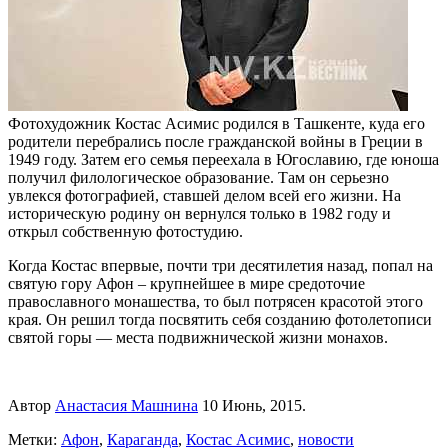
Фотохудожник Костас Асимис родился в Ташкенте, куда его
родители перебрались после гражданской войны в Греции в
1949 году. Затем его семья переехала в Югославию, где юноша
получил филологическое образование. Там он серьезно
увлекся фотографией, ставшей делом всей его жизни. На
историческую родину он вернулся только в 1982 году и
открыл собственную фотостудию.
Когда Костас впервые, почти три десятилетия назад, попал на
святую гору Афон – крупнейшее в мире средоточие
православного монашества, то был потрясен красотой этого
края. Он решил тогда посвятить себя созданию фотолетописи
святой горы — места подвижнической жизни монахов.
Автор
Анастасия Машнина
10 Июнь, 2015.
Метки:
Афон
,
Караганда
,
Костас Асимис
,
новости