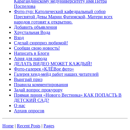
Карагандинскому медуниверситету имя Петра
Поспелова
Фото-тур: Католический кафедральный собор
Пресвятой Девы Марии Фатимской, Матери всех
народов готовят к открытию.
Добавить объявления
Хрустальная Вода
Вход
Сделай сюрприз любимой!
Сообщи свою новость!
Написать в Блоги
Ария для народа
ДЕЛАТЬ ВИДЕО МОЖЕТ КАЖДЫЙ!
Фото-галерея «КЛЁВое фото»
Галерея хенд-мейд работ наших читателей
Выиграй приз
Правила комментирования
Задай вопрос прокурору
Прямая линия «Нового Вестника» КАК ПОПАСТЬ В
ДЕТСКИЙ САД?
О нас
Архив опросов
Home
|
Recent Posts
|
Pages