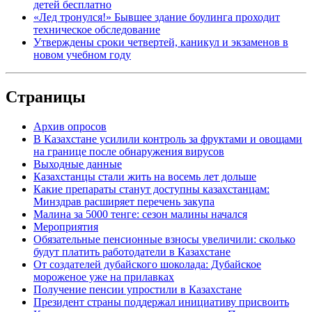
детей бесплатно
«Лед тронулся!» Бывшее здание боулинга проходит
техническое обследование
Утверждены сроки четвертей, каникул и экзаменов в
новом учебном году
Страницы
Архив опросов
В Казахстане усилили контроль за фруктами и овощами
на границе после обнаружения вирусов
Выходные данные
Казахстанцы стали жить на восемь лет дольше
Какие препараты станут доступны казахстанцам:
Минздрав расширяет перечень закупа
Малина за 5000 тенге: сезон малины начался
Мероприятия
Обязательные пенсионные взносы увеличили: сколько
будут платить работодатели в Казахстане
От создателей дубайского шоколада: Дубайское
мороженое уже на прилавках
Получение пенсии упростили в Казахстане
Президент страны поддержал инициативу присвоить