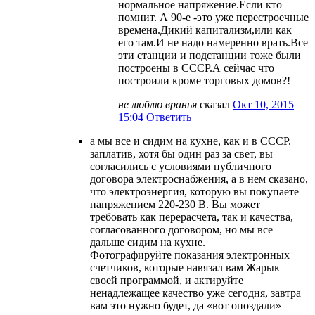
нормальное напряжение.Если кто
помнит. А 90-е -это уже перестроечные
времена.Дикий капитализм,или как
его там.И не надо намеренно врать.Все
эти станции и подстанции тоже были
построены в СССР.А сейчас что
построили кроме торговых домов?!
не люблю вранья
сказал
Окт 10, 2015
15:04
Ответить
а мы все и сидим на кухне, как и в СССР.
заплатив, хотя бы один раз за свет, вы
согласились с условиями публичного
договора электроснабжения, а в нем сказано,
что электроэнергия, которую вы покупаете
напряжением 220-230 В. Вы может
требовать как перерасчета, так и качества,
согласованного договором, но мы все
дальше сидим на кухне.
Фотографируйте показания электронных
счетчиков, которые навязал вам Жарык
своей программой, и актируйте
ненадлежащее качество уже сегодня, завтра
вам это нужно будет, да «вот опоздали»