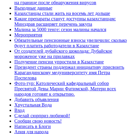
на границе после обнаружения вирусов
Выходные данные
Казахстанцы стали жить на восемь лет дольше
Какие препараты станут доступны казахстанцам:
Минздрав расширяет перечень закупа
Малина за 5000 тенге: сезон малины начался
Мероприятия
Обязательные пенсионные взносы увеличили: сколько
будут платить работодатели в Казахстане
От создателей дубайского шоколада: Дубайское
мороженое уже на прилавках
Получение пенсии упростили в Казахстане
Президент страны поддержал инициативу присвоить
Карагандинскому медуниверситету имя Петра
Поспелова
Фото-тур: Католический кафедральный собор
Пресвятой Девы Марии Фатимской, Матери всех
народов готовят к открытию.
Добавить объявления
Хрустальная Вода
Вход
Сделай сюрприз любимой!
Сообщи свою новость!
Написать в Блоги
Ария для народа