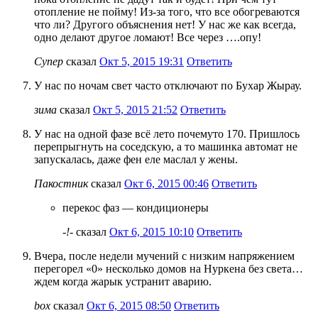
отопление не пойму! Из-за того, что все обогреваются
что ли? Другого объяснения нет! У нас же как всегда,
одно делают другое ломают! Все через ….опу!
Супер
сказал
Окт 5, 2015 19:31
Ответить
У нас по ночам свет часто отключают по Бухар Жырау.
зима
сказал
Окт 5, 2015 21:52
Ответить
У нас на одной фазе всё лето почемуто 170. Пришлось
перепрыгнуть на соседскую, а то машинка автомат не
запускалась, даже фен еле маслал у жены.
Пакостник
сказал
Окт 6, 2015 00:46
Ответить
перекос фаз — кондиционеры
-!-
сказал
Окт 6, 2015 10:10
Ответить
Вчера, после недели мучений с низким напряжением
перегорел «0» несколько домов на Нуркена без света…
ждем когда жарык устранит аварию.
box
сказал
Окт 6, 2015 08:50
Ответить