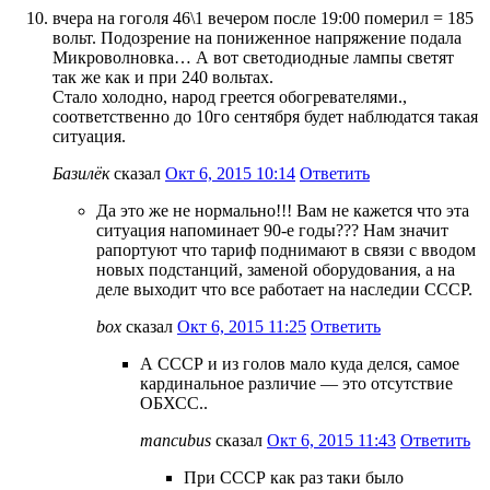
вчера на гоголя 46\1 вечером после 19:00 померил = 185
вольт. Подозрение на пониженное напряжение подала
Микроволновка… А вот светодиодные лампы светят
так же как и при 240 вольтах.
Стало холодно, народ греется обогревателями.,
соответственно до 10го сентября будет наблюдатся такая
ситуация.
Базилёк
сказал
Окт 6, 2015 10:14
Ответить
Да это же не нормально!!! Вам не кажется что эта
ситуация напоминает 90-е годы??? Нам значит
рапортуют что тариф поднимают в связи с вводом
новых подстанций, заменой оборудования, а на
деле выходит что все работает на наследии СССР.
box
сказал
Окт 6, 2015 11:25
Ответить
А СССР и из голов мало куда делся, самое
кардинальное различие — это отсутствие
ОБХСС..
mancubus
сказал
Окт 6, 2015 11:43
Ответить
При СССР как раз таки было