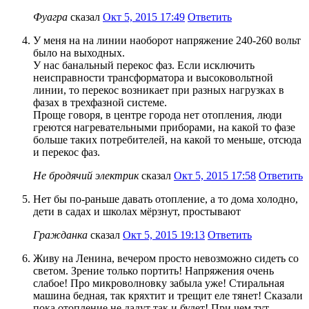
Фуагра
сказал
Окт 5, 2015 17:49
Ответить
У меня на на линии наоборот напряжение 240-260 вольт
было на выходных.
У нас банальный перекос фаз. Если исключить
неисправности трансформатора и высоковольтной
линии, то перекос возникает при разных нагрузках в
фазах в трехфазной системе.
Проще говоря, в центре города нет отопления, люди
греются нагревательными приборами, на какой то фазе
больше таких потребителей, на какой то меньше, отсюда
и перекос фаз.
Не бродячий электрик
сказал
Окт 5, 2015 17:58
Ответить
Нет бы по-раньше давать отопление, а то дома холодно,
дети в садах и школах мёрзнут, простывают
Гражданка
сказал
Окт 5, 2015 19:13
Ответить
Живу на Ленина, вечером просто невозможно сидеть со
светом. Зрение только портить! Напряжения очень
слабое! Про микроволновку забыла уже! Стиральная
машина бедная, так кряхтит и трещит еле тянет! Сказали
пока отопление не дадут так и будет! При чем тут