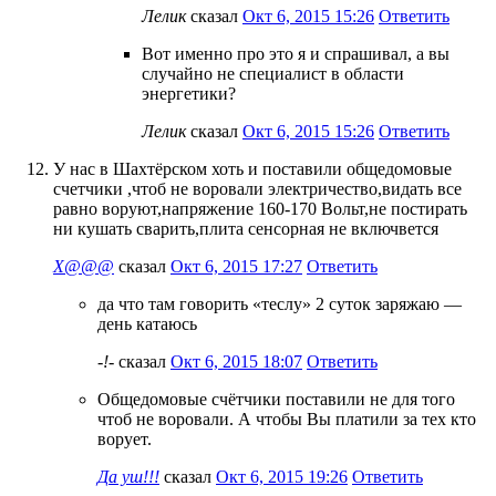
Лелик
сказал
Окт 6, 2015 15:26
Ответить
Вот именно про это я и спрашивал, а вы
случайно не специалист в области
энергетики?
Лелик
сказал
Окт 6, 2015 15:26
Ответить
У нас в Шахтёрском хоть и поставили общедомовые
счетчики ,чтоб не воровали электричество,видать все
равно воруют,напряжение 160-170 Вольт,не постирать
ни кушать сварить,плита сенсорная не включвется
Х@@@
сказал
Окт 6, 2015 17:27
Ответить
да что там говорить «теслу» 2 суток заряжаю —
день катаюсь
-!-
сказал
Окт 6, 2015 18:07
Ответить
Общедомовые счётчики поставили не для того
чтоб не воровали. А чтобы Вы платили за тех кто
ворует.
Да уш!!!
сказал
Окт 6, 2015 19:26
Ответить