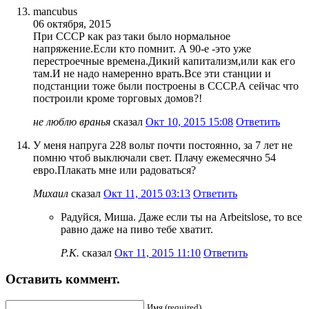
mancubus
06 октября, 2015
При СССР как раз таки было нормальное
напряжение.Если кто помнит. А 90-е -это уже
перестроечные времена.Дикий капитализм,или как его
там.И не надо намеренно врать.Все эти станции и
подстанции тоже были построены в СССР.А сейчас что
построили кроме торговых домов?!
не люблю вранья
сказал
Окт 10, 2015 15:08
Ответить
У меня напруга 228 вольт почти постоянно, за 7 лет не
помню чтоб выключали свет. Плачу ежемесячно 54
евро.Плакать мне или радоваться?
Михаил
сказал
Окт 11, 2015 03:13
Ответить
Радуйся, Миша. Даже если ты на Arbeitslose, то все
равно даже на пиво тебе хватит.
Р.К.
сказал
Окт 11, 2015 11:10
Ответить
Оставить коммент.
Имя (required)