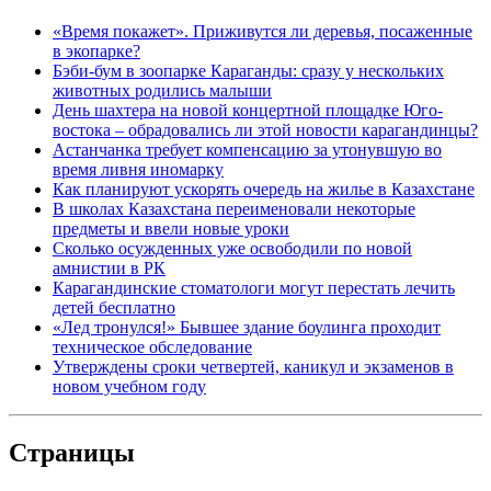
«Время покажет». Приживутся ли деревья, посаженные
в экопарке?
Бэби-бум в зоопарке Караганды: сразу у нескольких
животных родились малыши
День шахтера на новой концертной площадке Юго-
востока – обрадовались ли этой новости карагандинцы?
Астанчанка требует компенсацию за утонувшую во
время ливня иномарку
Как планируют ускорять очередь на жилье в Казахстане
В школах Казахстана переименовали некоторые
предметы и ввели новые уроки
Сколько осужденных уже освободили по новой
амнистии в РК
Карагандинские стоматологи могут перестать лечить
детей бесплатно
«Лед тронулся!» Бывшее здание боулинга проходит
техническое обследование
Утверждены сроки четвертей, каникул и экзаменов в
новом учебном году
Страницы