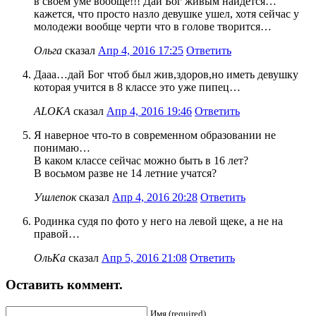
в своем уме вообще!!! Дай Бог живым найдется…
кажется, что просто назло девушке ушел, хотя сейчас у
молодежи вообще черти что в голове творится…
Ольга
сказал
Апр 4, 2016 17:25
Ответить
Дааа…дай Бог чтоб был жив,здоров,но иметь девушку
которая учится в 8 классе это уже пипец…
ALOKA
сказал
Апр 4, 2016 19:46
Ответить
Я наверное что-то в современном образовании не
понимаю…
В каком классе сейчас можно быть в 16 лет?
В восьмом разве не 14 летние учатся?
Ушлепок
сказал
Апр 4, 2016 20:28
Ответить
Родинка судя по фото у него на левой щеке, а не на
правой…
ОльКа
сказал
Апр 5, 2016 21:08
Ответить
Оставить коммент.
Имя (required)