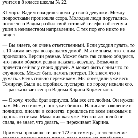
учится в 8 классе школы № 22.
31 марта Вадим находился дома у своей девушки. Между
подростками произошла ссора. Молодые люди поругались,
после чего Вадим разбил свой сотовый телефон об стену и
ушел в неизвестном направлении. С тех пор его никто не
видел.
— Вы знаете, он очень ответственный. Если уходил гулять, то
к 10 часам вечера возвращался домой. Мы не знаем, что с ним
произошло. Версии разные. Может быть так сильно обиделся,
что таким образом решил наказать девушку. Возможно
прячется сейчас у своих друзей. А может быть с ним что-то
случилось. Может быть память потерял. Не знаем что и
думать. Очень сильно переживаем. Мы объездили уже весь
Темиртау. Были на стройках, пустырях, по городу искали его,
— рассказывает сестра Вадима Карина Корженкова.
— Я хочу, чтобы брат вернулся. Мы все его любим. Он нужен
нам. Мы его ищем, с ног уже сбились. Написали заявление в
полицию, писали в соцсетях, прошлись по всем знакомым и
одноклассникам. Мама никакая уже. Несколько ночей не
спала, не знает, что делать, — переживает Карина.
Приметы пропавшего: рост 172 сантиметра, телосложение