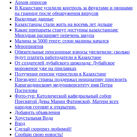
Архив опросов
В Казахстане усилили контроль за фруктами и овощами
на границе после обнаружения вирусов
Выходные данные
Казахстанцы стали жить на восемь лет дольше
Какие препараты станут доступны казахстанцам:
Минздрав расширяет перечень закупа
Малина за 5000 тенге: сезон малины начался
Мероприятия
Обязательные пенсионные взносы увеличили: сколько
будут платить работодатели в Казахстане
От создателей дубайского шоколада: Дубайское
мороженое уже на прилавках
Получение пенсии упростили в Казахстане
Президент страны поддержал инициативу присвоить
Карагандинскому медуниверситету имя Петра
Поспелова
Фото-тур: Католический кафедральный собор
Пресвятой Девы Марии Фатимской, Матери всех
народов готовят к открытию.
Добавить объявления
Хрустальная Вода
Вход
Сделай сюрприз любимой!
Сообщи свою новость!