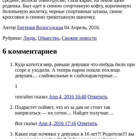
среднее, волосы темно-русые, глаза карие, на левой щеке
родинка. Был одет в синюю спортивную кофту, коричневую
болоньевую жилетку, черные спортивные штаны, синие
кроссовки и синюю трикотажную шапочку.
Автор
Евгения Вологодская
04 Апрель, 2016.
Рубрики:
Люди
,
Общество
,
Свежие новости
6 комментариев
Куда катится мир, раньше девушки что-нибудь били при
ссоре и уходили. А теперь парни пошли похлеще
девушек… слабовольные и слабохарактерные…
1
vascubus
сказал
Апр 4, 2016 16:48
Ответить
Подрастет поймет, что из за дам не стоит так
напрягаться — их сотни… Найдет получше…
Box
сказал
Апр 4, 2016 17:16
Ответить
Какие еще ночевки у девушки в 16 лет?! Родители!!! вы