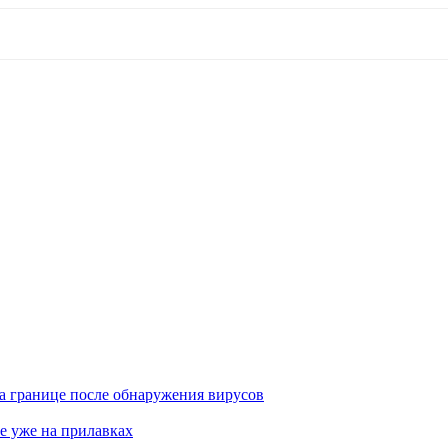
а границе после обнаружения вирусов
е уже на прилавках