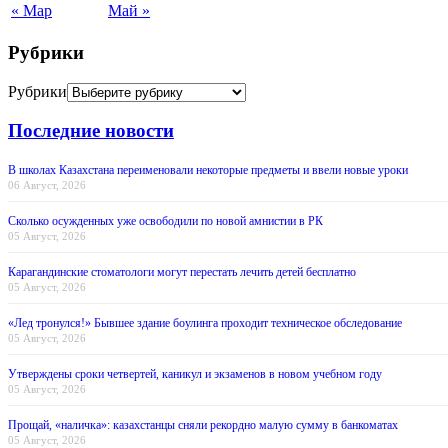
« Мар
Май »
Рубрики
Рубрики
Последние новости
В школах Казахстана переименовали некоторые предметы и ввели новые уроки
06 Август, 2026
Сколько осужденных уже освободили по новой амнистии в РК
05 Август, 2026
Карагандинские стоматологи могут перестать лечить детей бесплатно
05 Август, 2026
«Лед тронулся!» Бывшее здание боулинга проходит техническое обследование
05 Август, 2026
Утверждены сроки четвертей, каникул и экзаменов в новом учебном году
05 Август, 2026
Прощай, «наличка»: казахстанцы сняли рекордно малую сумму в банкоматах
05 Август, 2026