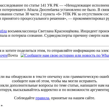
 расследование по статье 141 УК РК — «Ненадлежащее исполнен
ти потерпевшего Абзала Дюсенбаева установлено не было. В связ
овании статьи 38 части 2 пункта «б» УПК РК за отсутствием со
и принятого процессуального решения», — прокомментировал р
ибла
восьмиклассница Светлана Краснощёкова. Инцидент произо
упала и потеряла сознание. Судмедэксперты причину смерти наз
 и хотите поделиться этим, то отправляйте информацию на эле
Почта
ли вы обнаружили в тексте опечатку или грамматическую ошиб
сообщите нам об этом, чтобы мы могли исправить.
зникли дополнительные вопросы по теме статьи, напишите нам н
тируя, высказывайтесь корректно и по возможности аргументи
Соблюдайте
правила
, принятые на нашем сайте.
ы
*