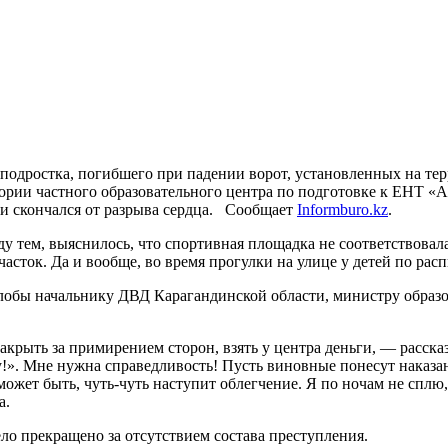
подростка, погибшего при падении ворот, установленных на те
тории частного образовательного центра по подготовке к ЕНТ 
 и скончался от разрыва сердца. Сообщает
Informburo.kz
.
ду тем, выяснилось, что спортивная площадка не соответствова
часток. Да и вообще, во время прогулки на улице у детей по ра
лобы начальнику ДВД Карагандинской области, министру образов
закрыть за примирением сторон, взять у центра деньги, — расск
ану!». Мне нужна справедливость! Пусть виновные понесут наказа
 может быть, чуть-чуть наступит облегчение. Я по ночам не сплю,
а.
ло прекращено за отсутствием состава преступления.