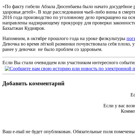
«По факту гибели Абзала Дюсенбаева было начато досудебное
здоровья детей». В ходе расследования чьей-либо вины в смер
2016 года производство по уголовному дело прекращено на осн
направлены надзирающему прокурору для проверки законност
Бахытжан Кудияров.
Напомним, в октябре прошлого года на уроке физкультуры
пог
Девочка во время лёгкой разминки почувствовала себя плохо, 
ранее у девочки не было проблем со здоровьем.
Если Вы стали очевидцем или участником интересного события
Добавить комментарий
Ес
Если у вас во
Коммен
Ваш e-mail не будет опубликован. Обязательные поля помечен