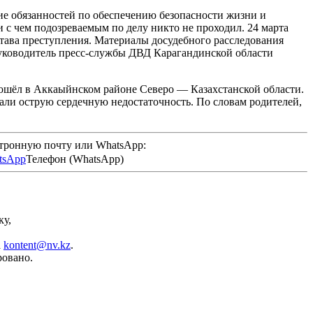
ие обязанностей по обеспечению безопасности жизни и
и с чем подозреваемым по делу никто не проходил. 24 марта
става преступления. Материалы досудебного расследования
уководитель пресс-службы ДВД Карагандинской области
шёл в Аккаыйнском районе Северо — Казахстанской области.
вали острую сердечную недостаточность. По словам родителей,
ктронную почту или WhatsApp:
Телефон (WhatsApp)
ку,
а
kontent@nv.kz
.
ровано.