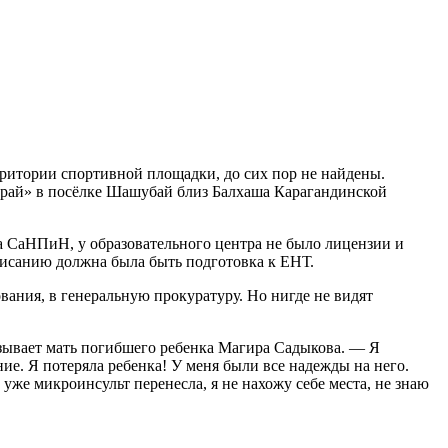
рритории спортивной площадки, до сих пор не найдены.
«Арай» в посёлке Шашубай близ Балхаша Карагандинской
ла СаНПиН, у образовательного центра не было лицензии и
списанию должна была быть подготовка к ЕНТ.
ания, в генеральную прокуратуру. Но нигде не видят
азывает мать погибшего ребенка Магира Садыкова. — Я
ние. Я потеряла ребенка! У меня были все надежды на него.
 уже микроинсульт перенесла, я не нахожу себе места, не знаю