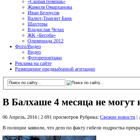
«Скорая помощь»
Жамиля Омарханова
Иван Белоусов
Валют-Транзит Банк
Шахтеры
Владислав Челах
ЖК «Бесоба»
Олимпиада 2012
Фото/Видео
Видео
Фоторепортажи
Реклама на сайте
Размещение предвыборной агитации
В Балхаше 4 месяца не могут
06 Апрель, 2016 |
2 691 просмотров
Рубрика:
Свежие новости
|
В полиции заявили, что дело по факту гибели подростка прекр