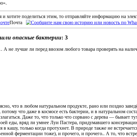
ю».
 и хотите поделиться этим, то отправляйте информацию на эле
Почта
ашли опасные бактерии
: 3
… А не лучше ли перед ввозом любого товара проверять на нали
сно, что в любом натуральном продукте, рано или поздно заведёт
, потому что даже в космосе есть бактерии, и в натуральном сос
азлагаться. Даже то, что только что сорвано с дерева — бывает 
воей еды, вряд ли умнее Луи Пастера, придумавшего консерваци
 в кашу, только когда протухнет. В природе также не встречаетс
венной ферментации тоже), и прочего, и прочего.. А то, что вс