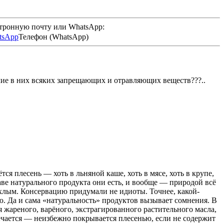
ктронную почту или WhatsApp:
Телефон (WhatsApp)
чие в них всяких запрещающих и отравляющих веществ???..
ся плесень — хоть в льняной каше, хоть в мясе, хоть в крупе,
таве натурального продукта они есть, и вообще — природой всё
тухлым. Консервацию придумали не идиоты. Точнее, какой-
ю. Да и сама «натуральность» продуктов вызывает сомнения. В
я жареного, варёного, экстрагированного растительного масла,
тречается — неизбежно покрывается плесенью, если не содержит