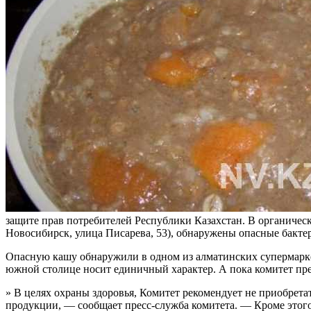
защите прав потребителей Республики Казахстан. В органиче
Новосибирск, улица Писарева, 53), обнаружены опасные бакт
Опасную кашу обнаружили в одном из алматинских супермаркет
южной столице носит единичный характер. А пока комитет пре
» В целях охраны здоровья, Комитет рекомендует не приобрет
продукции, — сообщает пресс-служба комитета. — Кроме этого,