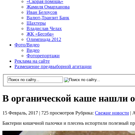
«Скорая помощь»
Жамиля Омарханова
Иван Белоусов
Валют-Транзит Банк
Шахтеры
Владислав Челах
ЖК «Бесоба»
Олимпиада 2012
Фото/Видео
Видео
Фоторепортажи
Реклама на сайте
Размещение предвыборной агитации
В органической каше нашли 
15 Февраль, 2017 |
725 просмотров
Рубрика:
Свежие новости
|
А
Бактерии кишечной палочки и плесень испортили полезный п