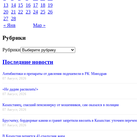
13
14
15
16
17
18
19
20
21
22
23
24
25
26
27
28
« Янв
Мар »
Рубрики
Рубрики
Последние новости
Антибиотики и препараты от давления подешевели в РК: Минздрав
07 Август, 2026
«Не дадим распилить!»
07 Август, 2026
Казахстанец, спасший пенсионерку от мошенников, сам оказался в полиции
07 Август, 2026
Брусчатку, бордюрные камни и гранит запретили ввозить в Казахстан: уточнен перечен
07 Август, 2026
В Казахстан вернется 41-градусная жара