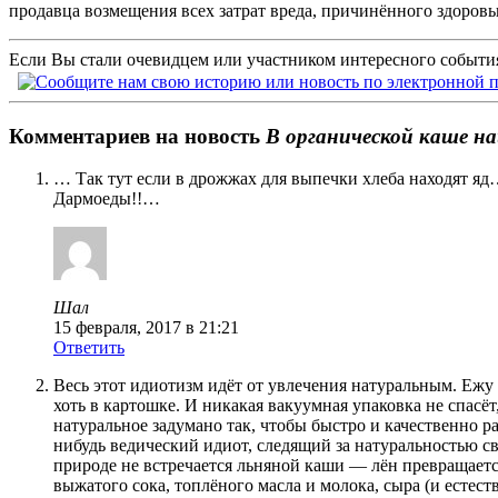
продавца возмещения всех затрат вреда, причинённого здоровь
Если Вы стали очевидцем или участником интересного события
Комментариев на новость
В органической каше н
… Так тут если в дрожжах для выпечки хлеба находят яд
Дармоеды!!…
Шал
15 февраля, 2017 в 21:21
Ответить
Весь этот идиотизм идёт от увлечения натуральным. Ежу я
хоть в картошке. И никакая вакуумная упаковка не спасёт
натуральное задумано так, чтобы быстро и качественно р
нибудь ведический идиот, следящий за натуральностью с
природе не встречается льняной каши — лён превращается
выжатого сока, топлёного масла и молока, сыра (и естест