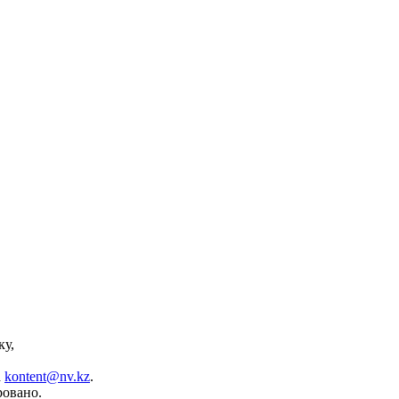
ку,
а
kontent@nv.kz
.
ровано.