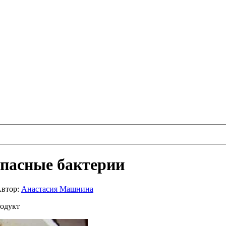
опасные бактерии
втор:
Анастасия Машнина
родукт