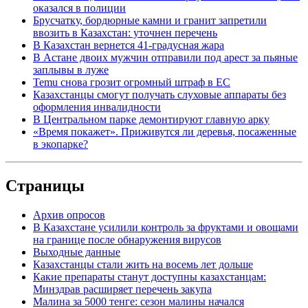
оказался в полиции
Брусчатку, бордюрные камни и гранит запретили
ввозить в Казахстан: уточнен перечень
В Казахстан вернется 41-градусная жара
В Астане двоих мужчин отправили под арест за пьяные
заплывы в луже
Temu снова грозит огромный штраф в ЕС
Казахстанцы смогут получать слуховые аппараты без
оформления инвалидности
В Центральном парке демонтируют главную арку
«Время покажет». Приживутся ли деревья, посаженные
в экопарке?
Страницы
Архив опросов
В Казахстане усилили контроль за фруктами и овощами
на границе после обнаружения вирусов
Выходные данные
Казахстанцы стали жить на восемь лет дольше
Какие препараты станут доступны казахстанцам:
Минздрав расширяет перечень закупа
Малина за 5000 тенге: сезон малины начался