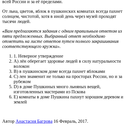
всей России и за её пределами.
От льна, цветов, яблок в пушкинских комнатах всегда пахнет
солнцем, чистотой, хотя в иной день через музей проходят
тысячи людей.
«
Вам предлагаются задания с одним правильным ответом из
пяти предложенных. Выбранный ответ необходимо
отметить на листе ответов путем полного закрашивания
соответствующего кружка».
1. Неверное утверждение
A) лён оберегает здоровье людей в силу натуральности
волокон
B) в пушкинском доме всегда пахнет яблоками
C) лен знаменит не только на просторах России, но и за
рубежом
D) в доме Пушкиных много льняных вещей,
изготовленных мастерами из Пскова
E) комнаты в доме Пушкина пахнут хорошим деревом и
землей
Автор
Анастасия Багрова
16 Февраль, 2017.