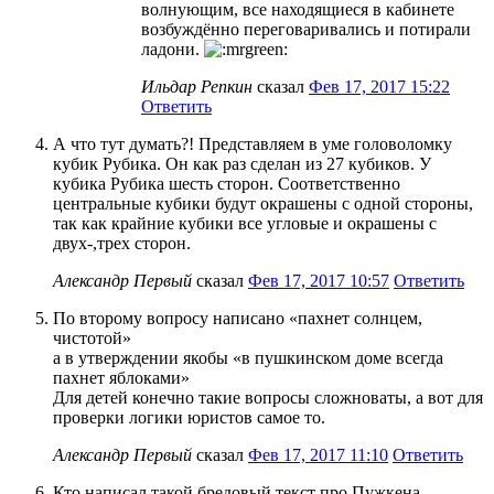
волнующим, все находящиеся в кабинете
возбуждённо переговаривались и потирали
ладони.
Ильдар Репкин
сказал
Фев 17, 2017 15:22
Ответить
А что тут думать?! Представляем в уме головоломку
кубик Рубика. Он как раз сделан из 27 кубиков. У
кубика Рубика шесть сторон. Соответственно
центральные кубики будут окрашены с одной стороны,
так как крайние кубики все угловые и окрашены с
двух-,трех сторон.
Александр Первый
сказал
Фев 17, 2017 10:57
Ответить
По второму вопросу написано «пахнет солнцем,
чистотой»
а в утверждении якобы «в пушкинском доме всегда
пахнет яблоками»
Для детей конечно такие вопросы сложноваты, а вот для
проверки логики юристов самое то.
Александр Первый
сказал
Фев 17, 2017 11:10
Ответить
Кто написал такой бредовый текст про Пужкена.