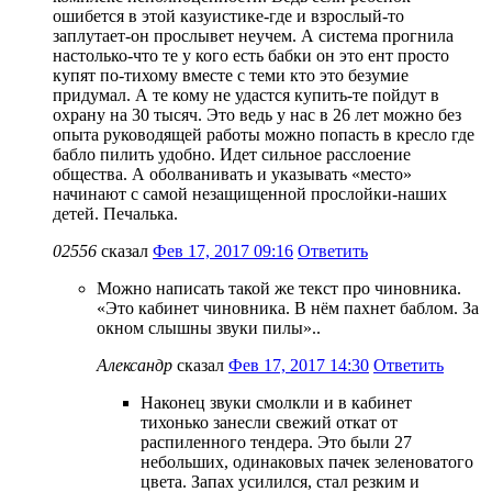
ошибется в этой казуистике-где и взрослый-то
заплутает-он прослывет неучем. А система прогнила
настолько-что те у кого есть бабки он это ент просто
купят по-тихому вместе с теми кто это безумие
придумал. А те кому не удастся купить-те пойдут в
охрану на 30 тысяч. Это ведь у нас в 26 лет можно без
опыта руководящей работы можно попасть в кресло где
бабло пилить удобно. Идет сильное расслоение
общества. А оболванивать и указывать «место»
начинают с самой незащищенной прослойки-наших
детей. Печалька.
02556
сказал
Фев 17, 2017 09:16
Ответить
Можно написать такой же текст про чиновника.
«Это кабинет чиновника. В нём пахнет баблом. За
окном слышны звуки пилы»..
Александр
сказал
Фев 17, 2017 14:30
Ответить
Наконец звуки смолкли и в кабинет
тихонько занесли свежий откат от
распиленного тендера. Это были 27
небольших, одинаковых пачек зеленоватого
цвета. Запах усилился, стал резким и