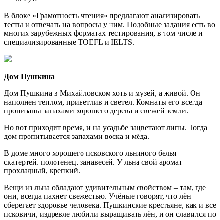
В блоке «Грамотность чтения» предлагают анализировать
тесты и отвечать на вопросы у ним. Подобные задания есть во
многих зарубежных форматах тестирования, в том числе и
специализированные TOEFL и IELTS.
Дом Пушкина
Дом Пушкина в Михайловском хоть и музей, а живой. Он
наполнен теплом, приветлив и светел. Комнаты его всегда
пронизаны запахами хорошего дерева и свежей земли.
Но вот приходит время, и на усадьбе зацветают липы. Тогда
дом пропитывается запахами воска и мёда.
В доме много хорошего псковского льняного белья –
скатертей, полотенец, занавесей. У льна свой аромат –
прохладный, крепкий.
Вещи из льна обладают удивительным свойством – там, где
они, всегда пахнет свежестью. Учёные говорят, что лён
сберегает здоровье человека. Пушкинские крестьяне, как и все
псковичи, издревле любили выращивать лён, и он славился по