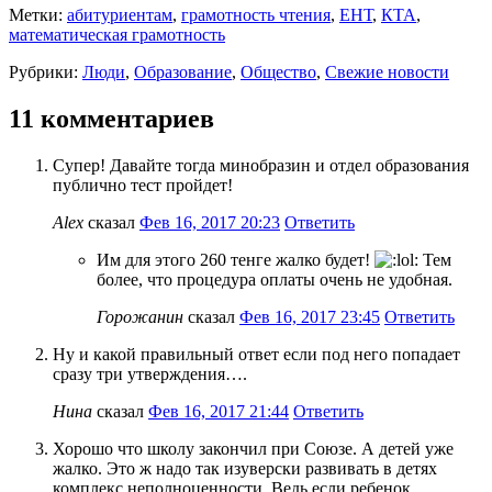
Метки:
абитуриентам
,
грамотность чтения
,
ЕНТ
,
КТА
,
математическая грамотность
Рубрики:
Люди
,
Образование
,
Общество
,
Свежие новости
11 комментариев
Супер! Давайте тогда минобразин и отдел образования
публично тест пройдет!
Alex
сказал
Фев 16, 2017 20:23
Ответить
Им для этого 260 тенге жалко будет!
Тем
более, что процедура оплаты очень не удобная.
Горожанин
сказал
Фев 16, 2017 23:45
Ответить
Ну и какой правильный ответ если под него попадает
сразу три утверждения….
Нина
сказал
Фев 16, 2017 21:44
Ответить
Хорошо что школу закончил при Союзе. А детей уже
жалко. Это ж надо так изуверски развивать в детях
комплекс неполноценности. Ведь если ребенок