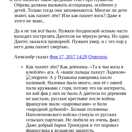
Образы должны вызывать ассоциации, особенно у
детей. Только тогда они запоминаются. Многие ли дети
знают, как пахнет лён? Или как пахнет воск? Даже я
этого не знаю..
Да и не так всё было. Пужкен болдинской осенью часто
выходил пострелять Дантесов на чёрную речку. Но один
Дантес оказался проворней. Пужкен умер, и с тех пор у
него дома пахнет смертью..
Александр
сказал
Фев 17, 2017 14:29
Ответить
Как пахнет лён? Как девчонка- «Та в чьи косы я
влюблён» ага. А «ваши пальцы пахнут Ладеном»
А у Пушкина наверняка пахло
наливкой. Наливки было много, они её с няней
пили кружками с горя, потому что ни интернета,
ни вай фая у них не было.А дантесы по деревням
не шастали, русские крестьяне после войны
французов звали «шаромыгами» и били
«народной дубиной». Больше половины
Наполеоновского войска сгинула от русских
сельских партизан. Не любили их очень, факт.
Даже добрый барин Троекуров и тот норовил
французика к ведьмедю закинуть.