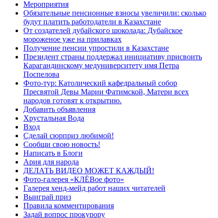
Мероприятия
Обязательные пенсионные взносы увеличили: сколько
будут платить работодатели в Казахстане
От создателей дубайского шоколада: Дубайское
мороженое уже на прилавках
Получение пенсии упростили в Казахстане
Президент страны поддержал инициативу присвоить
Карагандинскому медуниверситету имя Петра
Поспелова
Фото-тур: Католический кафедральный собор
Пресвятой Девы Марии Фатимской, Матери всех
народов готовят к открытию.
Добавить объявления
Хрустальная Вода
Вход
Сделай сюрприз любимой!
Сообщи свою новость!
Написать в Блоги
Ария для народа
ДЕЛАТЬ ВИДЕО МОЖЕТ КАЖДЫЙ!
Фото-галерея «КЛЁВое фото»
Галерея хенд-мейд работ наших читателей
Выиграй приз
Правила комментирования
Задай вопрос прокурору