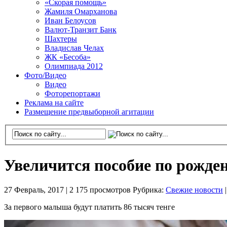
«Скорая помощь»
Жамиля Омарханова
Иван Белоусов
Валют-Транзит Банк
Шахтеры
Владислав Челах
ЖК «Бесоба»
Олимпиада 2012
Фото/Видео
Видео
Фоторепортажи
Реклама на сайте
Размещение предвыборной агитации
Увеличится пособие по рожде
27 Февраль, 2017 |
2 175 просмотров
Рубрика:
Свежие новости
За первого малыша будут платить 86 тысяч тенге