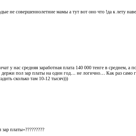
дые не совершеннолетние мамы а тут вот оно что !да к лету нав
нас средняя заработная плата 140 000 тенге в среднем, а посо
 держи пол зар платы на один год… не логично… Как раз само г
адить сколько там 10-12 тысяч)))
 зар платы»?????????