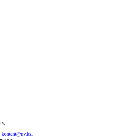
ку,
а
kontent@nv.kz
.
ровано.