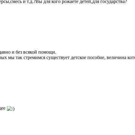
сы,смесь и т.д.?Вы для кого рожаете детей,для государства?
давно и без всякой помощи.
орых мы так стремимся существует детское пособие, величина ко
щее