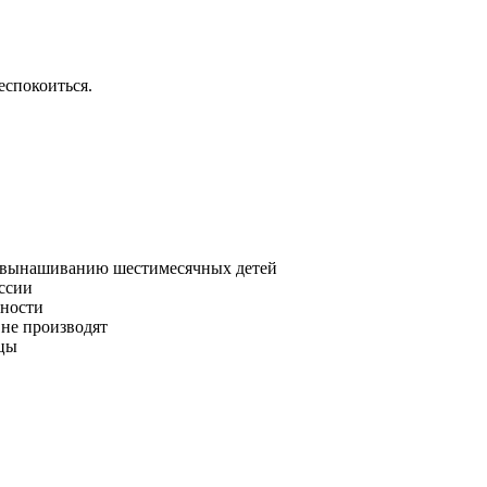
еспокоиться.
о вынашиванию шестимесячных детей
ссии
нности
не производят
вцы