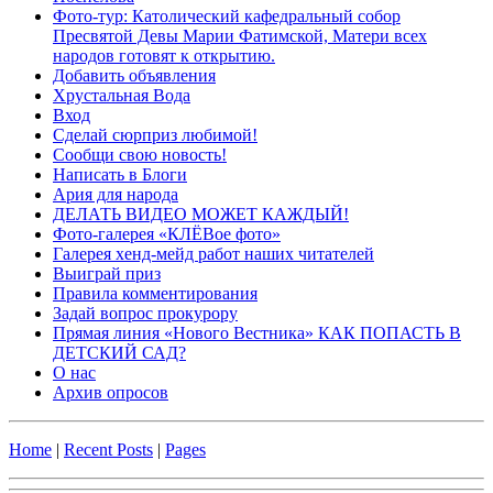
Фото-тур: Католический кафедральный собор
Пресвятой Девы Марии Фатимской, Матери всех
народов готовят к открытию.
Добавить объявления
Хрустальная Вода
Вход
Сделай сюрприз любимой!
Сообщи свою новость!
Написать в Блоги
Ария для народа
ДЕЛАТЬ ВИДЕО МОЖЕТ КАЖДЫЙ!
Фото-галерея «КЛЁВое фото»
Галерея хенд-мейд работ наших читателей
Выиграй приз
Правила комментирования
Задай вопрос прокурору
Прямая линия «Нового Вестника» КАК ПОПАСТЬ В
ДЕТСКИЙ САД?
О нас
Архив опросов
Home
|
Recent Posts
|
Pages