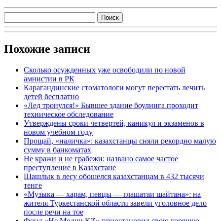
Похожие записи
Сколько осужденных уже освободили по новой
амнистии в РК
Карагандинские стоматологи могут перестать лечить
детей бесплатно
«Лед тронулся!» Бывшее здание боулинга проходит
техническое обследование
Утверждены сроки четвертей, каникул и экзаменов в
новом учебном году
Прощай, «наличка»: казахстанцы сняли рекордно малую
сумму в банкоматах
Не кражи и не грабежи: названо самое частое
преступление в Казахстане
Шашлык в лесу обошелся казахстанцам в 432 тысячи
тенге
«Музыка — харам, певцы — глашатаи шайтана»: на
жителя Туркестанской области завели уголовное дело
после речи на тое
Фонд «Не Молчи KZ» приостановил свою горячую