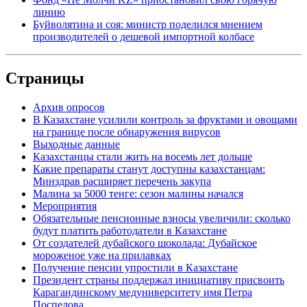
линию
Буйволятина и соя: министр поделился мнением
производителей о дешевой импортной колбасе
Страницы
Архив опросов
В Казахстане усилили контроль за фруктами и овощами
на границе после обнаружения вирусов
Выходные данные
Казахстанцы стали жить на восемь лет дольше
Какие препараты станут доступны казахстанцам:
Минздрав расширяет перечень закупа
Малина за 5000 тенге: сезон малины начался
Мероприятия
Обязательные пенсионные взносы увеличили: сколько
будут платить работодатели в Казахстане
От создателей дубайского шоколада: Дубайское
мороженое уже на прилавках
Получение пенсии упростили в Казахстане
Президент страны поддержал инициативу присвоить
Карагандинскому медуниверситету имя Петра
Поспелова