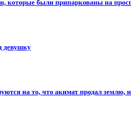
н, которые были припаркованы на просп
д девушку
тся на то, что акимат продал землю, на