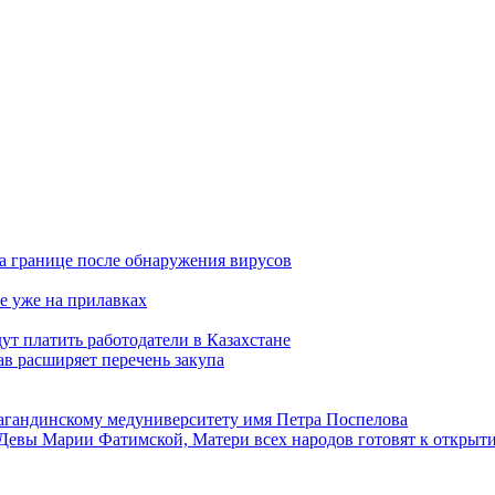
а границе после обнаружения вирусов
е уже на прилавках
ут платить работодатели в Казахстане
в расширяет перечень закупа
агандинскому медуниверситету имя Петра Поспелова
Девы Марии Фатимской, Матери всех народов готовят к открыт