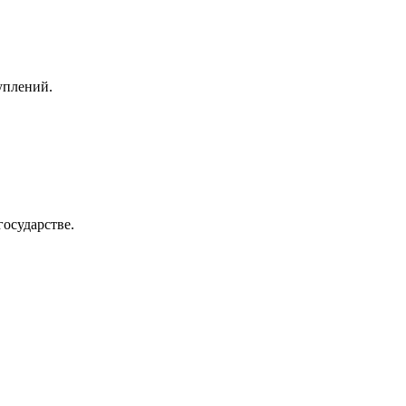
уплений.
осударстве.