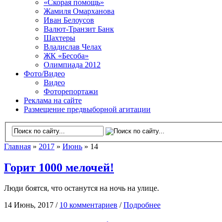
«Скорая помощь»
Жамиля Омарханова
Иван Белоусов
Валют-Транзит Банк
Шахтеры
Владислав Челах
ЖК «Бесоба»
Олимпиада 2012
Фото/Видео
Видео
Фоторепортажи
Реклама на сайте
Размещение предвыборной агитации
Главная
»
2017
»
Июнь
» 14
Горит 1000 мелочей!
Люди боятся, что останутся на ночь на улице.
14 Июнь, 2017 /
10 комментариев
/
Подробнее