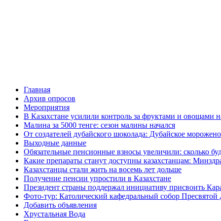
Главная
Архив опросов
Мероприятия
В Казахстане усилили контроль за фруктами и овощами н
Малина за 5000 тенге: сезон малины начался
От создателей дубайского шоколада: Дубайское морожено
Выходные данные
Обязательные пенсионные взносы увеличили: сколько буд
Какие препараты станут доступны казахстанцам: Минздра
Казахстанцы стали жить на восемь лет дольше
Получение пенсии упростили в Казахстане
Президент страны поддержал инициативу присвоить Кар
Фото-тур: Католический кафедральный собор Пресвятой 
Добавить объявления
Хрустальная Вода