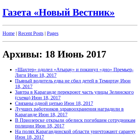
Газета «Новый Вестник»
Home
|
Recent Posts
|
Pages
Архивы: 18 Июнь 2017
«Шахтер» одолел «Атырау» и покинул «дно» Премьер-
Лиги
Июн 18, 2017
Пьяный водитель едва не сбил детей в Темиртау
Июн
18, 2017
Завтра в Караганде перекроют часть улицы Зелинского
(схема)
Июн 18, 2017
Связаны одной цепью
Июн 18, 2017
Лучших работников здравоохранения наградили в
Караганде
Июн 18, 2017
В Приозерске открыли обелиск погибшим сотрудникам
полиции
Июн 18, 2017
На полях Карагандинской области уничтожают саранчу
Июн 18, 2017