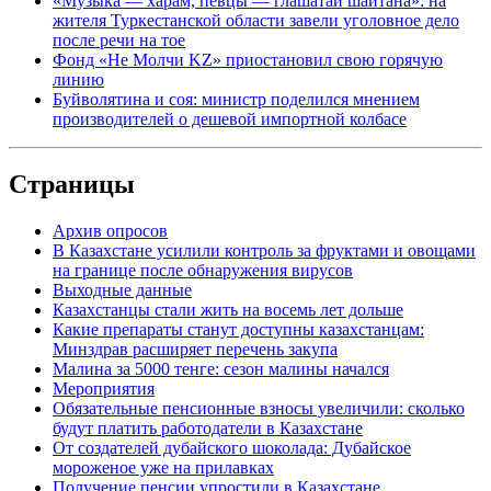
«Музыка — харам, певцы — глашатаи шайтана»: на
жителя Туркестанской области завели уголовное дело
после речи на тое
Фонд «Не Молчи KZ» приостановил свою горячую
линию
Буйволятина и соя: министр поделился мнением
производителей о дешевой импортной колбасе
Страницы
Архив опросов
В Казахстане усилили контроль за фруктами и овощами
на границе после обнаружения вирусов
Выходные данные
Казахстанцы стали жить на восемь лет дольше
Какие препараты станут доступны казахстанцам:
Минздрав расширяет перечень закупа
Малина за 5000 тенге: сезон малины начался
Мероприятия
Обязательные пенсионные взносы увеличили: сколько
будут платить работодатели в Казахстане
От создателей дубайского шоколада: Дубайское
мороженое уже на прилавках
Получение пенсии упростили в Казахстане