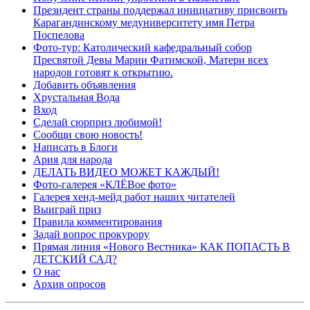
Президент страны поддержал инициативу присвоить
Карагандинскому медуниверситету имя Петра
Поспелова
Фото-тур: Католический кафедральный собор
Пресвятой Девы Марии Фатимской, Матери всех
народов готовят к открытию.
Добавить объявления
Хрустальная Вода
Вход
Сделай сюрприз любимой!
Сообщи свою новость!
Написать в Блоги
Ария для народа
ДЕЛАТЬ ВИДЕО МОЖЕТ КАЖДЫЙ!
Фото-галерея «КЛЁВое фото»
Галерея хенд-мейд работ наших читателей
Выиграй приз
Правила комментирования
Задай вопрос прокурору
Прямая линия «Нового Вестника» КАК ПОПАСТЬ В
ДЕТСКИЙ САД?
О нас
Архив опросов