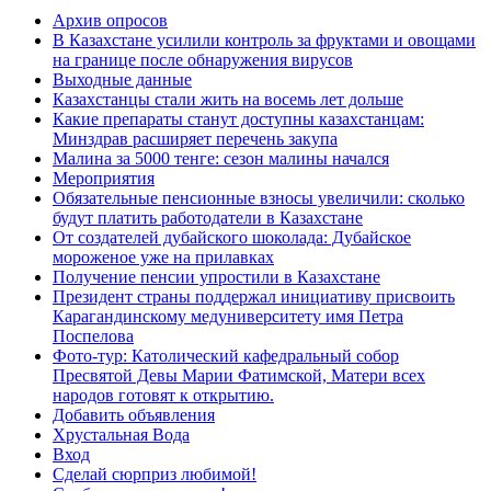
Архив опросов
В Казахстане усилили контроль за фруктами и овощами
на границе после обнаружения вирусов
Выходные данные
Казахстанцы стали жить на восемь лет дольше
Какие препараты станут доступны казахстанцам:
Минздрав расширяет перечень закупа
Малина за 5000 тенге: сезон малины начался
Мероприятия
Обязательные пенсионные взносы увеличили: сколько
будут платить работодатели в Казахстане
От создателей дубайского шоколада: Дубайское
мороженое уже на прилавках
Получение пенсии упростили в Казахстане
Президент страны поддержал инициативу присвоить
Карагандинскому медуниверситету имя Петра
Поспелова
Фото-тур: Католический кафедральный собор
Пресвятой Девы Марии Фатимской, Матери всех
народов готовят к открытию.
Добавить объявления
Хрустальная Вода
Вход
Сделай сюрприз любимой!