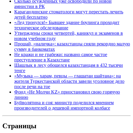
Сколько осужденных уже освободили по новой
амнистии в РК
Карагандинские стоматологи могут перестать лечить
детей бесплатно
«Лед тронулся!» Бывшее здание боулинга проходит
техническое обследование
Утверждены сроки четвертей, каникул и экзаменов в
новом учебном году
Прощай, «наличка»: казахстанцы сняли рекордно малую
сумму в банкоматах
Не кражи и не грабежи: названо самое частое
преступление в Казахстане
Шашлык в лесу обошелся казахстанцам в 432 тысячи
тенге
«Музыка — харам, певцы — глашатаи шайтана»: на
жителя Туркестанской области завели уголовное дело
после речи на тое
Фонд «Не Молчи KZ» приостановил свою горячую
линию
Буйволятина и соя: министр поделился мнением
производителей о дешевой импортной колбасе
Страницы