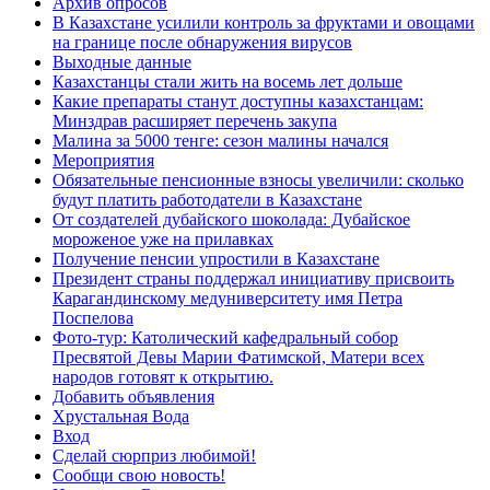
Архив опросов
В Казахстане усилили контроль за фруктами и овощами
на границе после обнаружения вирусов
Выходные данные
Казахстанцы стали жить на восемь лет дольше
Какие препараты станут доступны казахстанцам:
Минздрав расширяет перечень закупа
Малина за 5000 тенге: сезон малины начался
Мероприятия
Обязательные пенсионные взносы увеличили: сколько
будут платить работодатели в Казахстане
От создателей дубайского шоколада: Дубайское
мороженое уже на прилавках
Получение пенсии упростили в Казахстане
Президент страны поддержал инициативу присвоить
Карагандинскому медуниверситету имя Петра
Поспелова
Фото-тур: Католический кафедральный собор
Пресвятой Девы Марии Фатимской, Матери всех
народов готовят к открытию.
Добавить объявления
Хрустальная Вода
Вход
Сделай сюрприз любимой!
Сообщи свою новость!