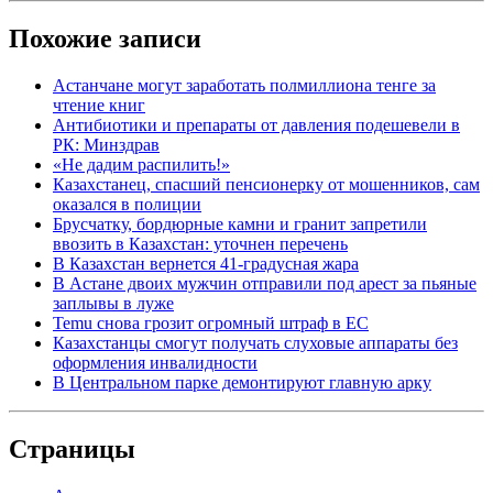
Похожие записи
Астанчане могут заработать полмиллиона тенге за
чтение книг
Антибиотики и препараты от давления подешевели в
РК: Минздрав
«Не дадим распилить!»
Казахстанец, спасший пенсионерку от мошенников, сам
оказался в полиции
Брусчатку, бордюрные камни и гранит запретили
ввозить в Казахстан: уточнен перечень
В Казахстан вернется 41-градусная жара
В Астане двоих мужчин отправили под арест за пьяные
заплывы в луже
Temu снова грозит огромный штраф в ЕС
Казахстанцы смогут получать слуховые аппараты без
оформления инвалидности
В Центральном парке демонтируют главную арку
Страницы