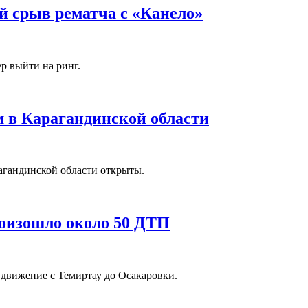
 срыв рематча c «Канело»
ер выйти на ринг.
 в Карагандинской области
рагандинской области открыты.
роизошло около 50 ДТП
 движение с Темиртау до Осакаровки.