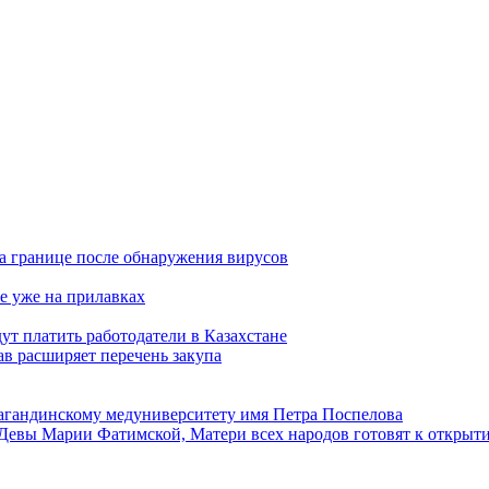
а границе после обнаружения вирусов
е уже на прилавках
ут платить работодатели в Казахстане
в расширяет перечень закупа
агандинскому медуниверситету имя Петра Поспелова
Девы Марии Фатимской, Матери всех народов готовят к открыт