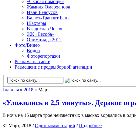
«Скорая помощь»
Жамиля Омарханова
Иван Белоусов
Валют-Транзит Банк
Шахтеры
Владислав Челах
ЖК «Бесоба»
Олимпиада 2012
Фото/Видео
Видео
Фоторепортажи
Реклама на сайте
Размещение предвыборной агитации
Главная
»
2018
» Март
«Уложились в 2,5 минуты». Дерзкое огр
В ночь на 15 марта трое неизвестных в масках ворвались в о
31 Март, 2018 /
Один комментарий
/
Подробнее