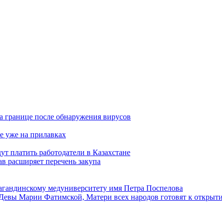
а границе после обнаружения вирусов
е уже на прилавках
ут платить работодатели в Казахстане
в расширяет перечень закупа
агандинскому медуниверситету имя Петра Поспелова
Девы Марии Фатимской, Матери всех народов готовят к открыт