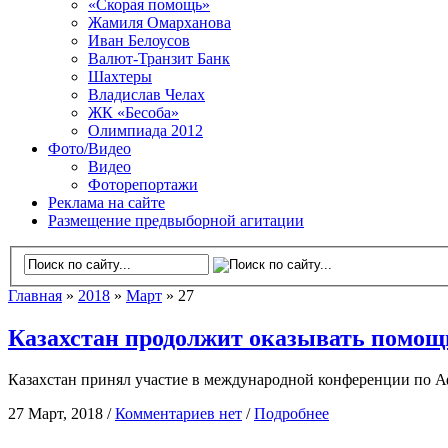
«Скорая помощь»
Жамиля Омарханова
Иван Белоусов
Валют-Транзит Банк
Шахтеры
Владислав Челах
ЖК «Бесоба»
Олимпиада 2012
Фото/Видео
Видео
Фоторепортажи
Реклама на сайте
Размещение предвыборной агитации
Главная
»
2018
»
Март
» 27
Казахстан продолжит оказывать помощ
Казахстан принял участие в международной конференции по А
27 Март, 2018 /
Комментариев нет
/
Подробнее