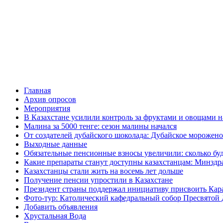
Главная
Архив опросов
Мероприятия
В Казахстане усилили контроль за фруктами и овощами н
Малина за 5000 тенге: сезон малины начался
От создателей дубайского шоколада: Дубайское морожено
Выходные данные
Обязательные пенсионные взносы увеличили: сколько буд
Какие препараты станут доступны казахстанцам: Минздра
Казахстанцы стали жить на восемь лет дольше
Получение пенсии упростили в Казахстане
Президент страны поддержал инициативу присвоить Кар
Фото-тур: Католический кафедральный собор Пресвятой 
Добавить объявления
Хрустальная Вода