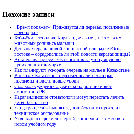
Похожие записи
«Время покажет». Приживутся ли деревья, посаженные
в экопарке?
Бэби-бум в зоопарке Караганды: сразу у нескольких
животных родились малыши
День шахтера на новой концертной площадке Юго-
востока – обрадовались ли этой новости карагандинцы?
Астанчанка требует компенсацию за утонувшую во
время ливня иномарку
Как планируют ускорять очередь на жилье в Казахстане
В школах Казахстана переименовали некоторые
предметы и ввели новые уроки
Сколько осужденных уже освободили по новой
амнистии в РК
Карагандинские стоматологи могут перестать лечить
детей бесплатно
«Лед тронулся!» Бывшее здание боулинга проходит
техническое обследование
Утверждены сроки четвертей, каникул и экзаменов в
новом учебном году