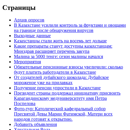
Страницы
Архив опросов
В Казахстане усилили контроль за фруктами и овощами
на границе после обнаружения вирусов
Выходные данные
Казахстанцы стали жить на восемь лет дольше
Какие препараты станут доступны казахстанцам:
Минздрав расширяет перечень закупа
Малина за 5000 тенге: сезон малины начался
Мероприятия
Обязательные пенсионные взносы увеличили: сколько
будут платить работодатели в Казахстане
От создателей дубайского шоколада: Дубайское
мороженое уже на прилавках
Получение пенсии упростили в Казахстане
Президент страны поддержал инициативу присвоить
Карагандинскому медуниверситету имя Петра
Поспелова
Фото-тур: Католический кафедральный собор
Пресвятой Девы Марии Фатимской, Матери всех
народов готовят к открытию.
Добавить объявления
Хрустальная Вода