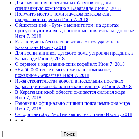
Для выявления нелегальных батутов создали
специальную комиссию в Караганде
Июн 7, 2018
Получить место в темиртауском детском саду
предлагают за деньги
Июн 7, 2018
Общественный «Бум» с менингитом: на деньгах
присутствуют вирусы, способные повлиять на здоровье
Июн 7, 2018
Как получить бесплатное жилье от государства в
Казахстане
Июн 7, 2018
Для воспитанников детского дома устроили праздник в
Караганде
Июн 7, 2018
О сервисе в карагандинских кофейнях
Июн 7, 2018
«На 50 000 тенге в месяц жить невозможно», —
пожарные Жезказгана
Июн 7, 2018
Из-за строительства дороги в нескольких поселках
Карагандинской области отключили воду
Июн 7, 2018
В Карагандинской области ожидается сильная жара
Июн 7, 2018
Головкина официально лишили пояса чемпиона мира
Июн 7, 2018
Сегодня автобус №53 не вышел на линию
Июн 7, 2018
«
|
»