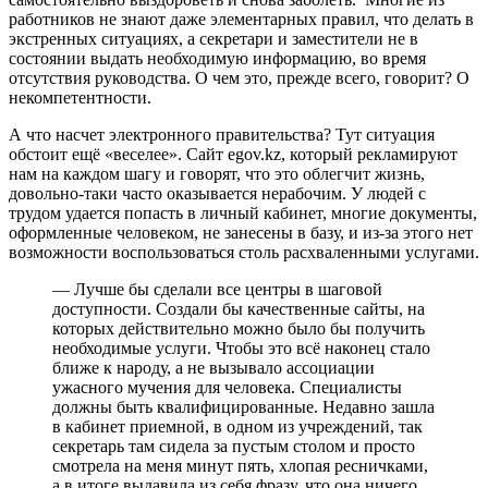
работников не знают даже элементарных правил, что делать в
экстренных ситуациях, а секретари и заместители не в
состоянии выдать необходимую информацию, во время
отсутствия руководства. О чем это, прежде всего, говорит? О
некомпетентности.
А что насчет электронного правительства? Тут ситуация
обстоит ещё «веселее». Сайт egov.kz, который рекламируют
нам на каждом шагу и говорят, что это облегчит жизнь,
довольно-таки часто оказывается нерабочим. У людей с
трудом удается попасть в личный кабинет, многие документы,
оформленные человеком, не занесены в базу, и из-за этого нет
возможности воспользоваться столь расхваленными услугами.
— Лучше бы сделали все центры в шаговой
доступности. Создали бы качественные сайты, на
которых действительно можно было бы получить
необходимые услуги. Чтобы это всё наконец стало
ближе к народу, а не вызывало ассоциации
ужасного мучения для человека. Специалисты
должны быть квалифицированные. Недавно зашла
в кабинет приемной, в одном из учреждений, так
секретарь там сидела за пустым столом и просто
смотрела на меня минут пять, хлопая ресничками,
а в итоге выдавила из себя фразу, что она ничего