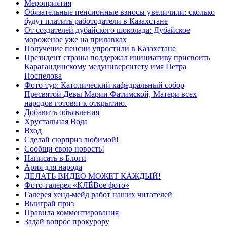
Мероприятия
Обязательные пенсионные взносы увеличили: сколько
будут платить работодатели в Казахстане
От создателей дубайского шоколада: Дубайское
мороженое уже на прилавках
Получение пенсии упростили в Казахстане
Президент страны поддержал инициативу присвоить
Карагандинскому медуниверситету имя Петра
Поспелова
Фото-тур: Католический кафедральный собор
Пресвятой Девы Марии Фатимской, Матери всех
народов готовят к открытию.
Добавить объявления
Хрустальная Вода
Вход
Сделай сюрприз любимой!
Сообщи свою новость!
Написать в Блоги
Ария для народа
ДЕЛАТЬ ВИДЕО МОЖЕТ КАЖДЫЙ!
Фото-галерея «КЛЁВое фото»
Галерея хенд-мейд работ наших читателей
Выиграй приз
Правила комментирования
Задай вопрос прокурору