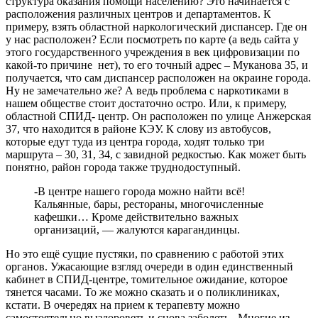
структура оказания помощи населению? Это начинается с
расположения различных центров и департаментов. К
примеру, взять областной наркологический диспансер. Где он
у нас расположен? Если посмотреть по карте (а ведь сайта у
этого государственного учреждения в век цифровизации по
какой-то причине нет), то его точный адрес – Муканова 35, и
получается, что сам диспансер расположен на окраине города.
Ну не замечательно же? А ведь проблема с наркотиками в
нашем обществе стоит достаточно остро. Или, к примеру,
областной СПИД- центр. Он расположен по улице Анжерская
37, что находится в районе КЭУ. К слову из автобусов,
которые едут туда из центра города, ходят только три
маршрута – 30, 31, 34, с завидной редкостью. Как может быть
понятно, район города также труднодоступный.
-В центре нашего города можно найти всё!
Кальянные, бары, рестораны, многочисленные
кафешки… Кроме действительно важных
организаций, — жалуются карагандинцы.
Но это ещё сущие пустяки, по сравнению с работой этих
органов. Ужасающие взгляд очереди в один единственный
кабинет в СПИД-центре, томительное ожидание, которое
тянется часами. То же можно сказать и о поликлиниках,
кстати. В очередях на прием к терапевту можно
самостоятельно выздороветь и снова заболеть. Многие из