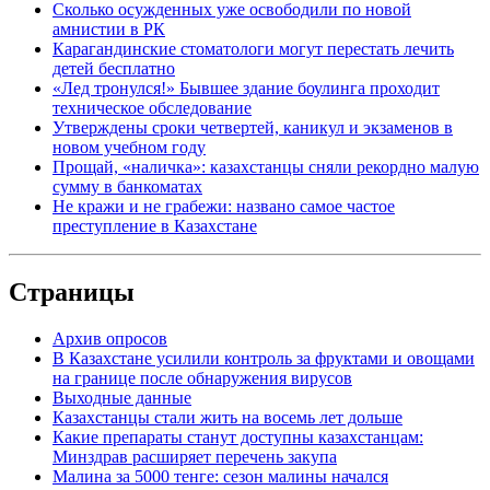
Сколько осужденных уже освободили по новой
амнистии в РК
Карагандинские стоматологи могут перестать лечить
детей бесплатно
«Лед тронулся!» Бывшее здание боулинга проходит
техническое обследование
Утверждены сроки четвертей, каникул и экзаменов в
новом учебном году
Прощай, «наличка»: казахстанцы сняли рекордно малую
сумму в банкоматах
Не кражи и не грабежи: названо самое частое
преступление в Казахстане
Страницы
Архив опросов
В Казахстане усилили контроль за фруктами и овощами
на границе после обнаружения вирусов
Выходные данные
Казахстанцы стали жить на восемь лет дольше
Какие препараты станут доступны казахстанцам:
Минздрав расширяет перечень закупа
Малина за 5000 тенге: сезон малины начался