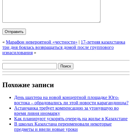
«
Марафон невероятной «честности»
|
17-летняя казахстанка
три дня боялась возвращаться домой после группового
изнасилования
»
Похожие записи
День шахтера на новой концертной площадке Юго-
востока – обрадовались ли этой новости карагандинцы?
Астанчанка требует компенсацию за утонувшую во
время ливня иномарку
Как планируют ускорять очередь на жилье в Казахстане
В школах Казахстана переименовали некоторые
предметы и ввели новые уроки