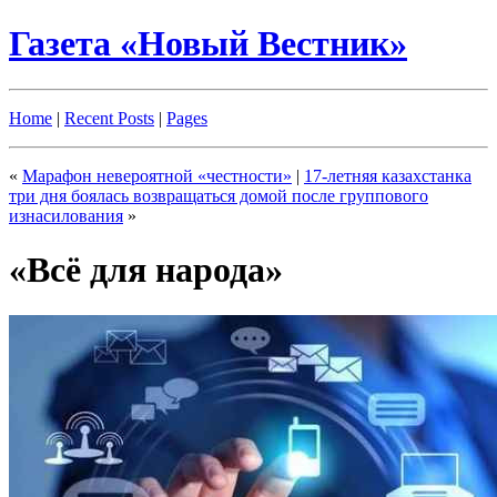
Газета «Новый Вестник»
Home
|
Recent Posts
|
Pages
«
Марафон невероятной «честности»
|
17-летняя казахстанка
три дня боялась возвращаться домой после группового
изнасилования
»
«Всё для народа»