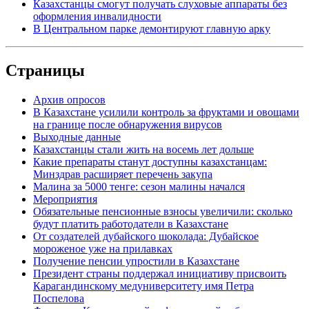
Казахстанцы смогут получать слуховые аппараты без
оформления инвалидности
В Центральном парке демонтируют главную арку
Страницы
Архив опросов
В Казахстане усилили контроль за фруктами и овощами
на границе после обнаружения вирусов
Выходные данные
Казахстанцы стали жить на восемь лет дольше
Какие препараты станут доступны казахстанцам:
Минздрав расширяет перечень закупа
Малина за 5000 тенге: сезон малины начался
Мероприятия
Обязательные пенсионные взносы увеличили: сколько
будут платить работодатели в Казахстане
От создателей дубайского шоколада: Дубайское
мороженое уже на прилавках
Получение пенсии упростили в Казахстане
Президент страны поддержал инициативу присвоить
Карагандинскому медуниверситету имя Петра
Поспелова