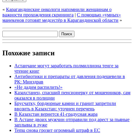
«
Карагандинские онкологи напомнили женщинам о
важности прохождения скрининга
|
С помощью «умных»
манекенов готовят медсестёр в Карагандинской области
»
Похожие записи
Астанчане могут заработать полмиллиона тенге за
чтение книг
Антибиотики и препараты от давления подешевели в
РК: Минздрав
«Не дадим распилить!»
Казахстанец, спасший пенсионерку от мошенников, сам
оказался в полиции
Брусчатку, бордюрные камни и гранит запретили
ввозить в Казахстан: уточнен перечень
В Казахстан вернется 41-градусная жара
В Астане двоих мужчин отправили под арест за пьяные
заплывы в луже
Temu снова грозит огромный штраф в ЕС