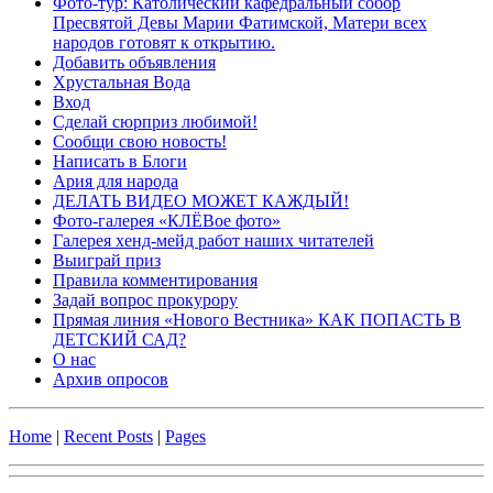
Фото-тур: Католический кафедральный собор
Пресвятой Девы Марии Фатимской, Матери всех
народов готовят к открытию.
Добавить объявления
Хрустальная Вода
Вход
Сделай сюрприз любимой!
Сообщи свою новость!
Написать в Блоги
Ария для народа
ДЕЛАТЬ ВИДЕО МОЖЕТ КАЖДЫЙ!
Фото-галерея «КЛЁВое фото»
Галерея хенд-мейд работ наших читателей
Выиграй приз
Правила комментирования
Задай вопрос прокурору
Прямая линия «Нового Вестника» КАК ПОПАСТЬ В
ДЕТСКИЙ САД?
О нас
Архив опросов
Home
|
Recent Posts
|
Pages