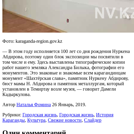
Фото: karaganda-region.gov.kz
— В этом году исполняется 100 лет со дня рождения Нуркена
Абдирова, поэтому один блок экспозиции мы посвятили в
том числе и ему. Здесь выставлены типографические копии
работ нашего земляка Александра Билыка, фотографии его
монументов. Это знаковые и знакомые всем карагандинцам
монумент «Шахтёрская слава», памятник Нуркену Абдирову,
бюст мамы Н. Абдирова и памятник металлургам, который
установлен в Темиртау возле музея, — говорит Дамели
Кадыркулова.
Автор
Наталья Фомина
26 Январь, 2019.
Рубрики:
Городская жизнь
,
Городская жизнь
,
История
Караганды
,
Культура
,
Свежие новости
,
Слайдер
Один комментарий