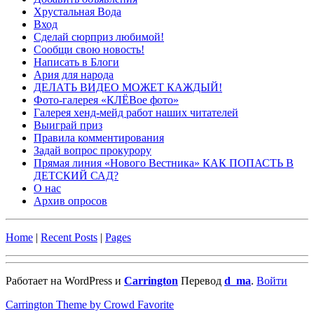
Хрустальная Вода
Вход
Сделай сюрприз любимой!
Сообщи свою новость!
Написать в Блоги
Ария для народа
ДЕЛАТЬ ВИДЕО МОЖЕТ КАЖДЫЙ!
Фото-галерея «КЛЁВое фото»
Галерея хенд-мейд работ наших читателей
Выиграй приз
Правила комментирования
Задай вопрос прокурору
Прямая линия «Нового Вестника» КАК ПОПАСТЬ В
ДЕТСКИЙ САД?
О нас
Архив опросов
Home
|
Recent Posts
|
Pages
Работает на WordPress и
Carrington
Перевод
d_ma
.
Войти
Carrington Theme by Crowd Favorite