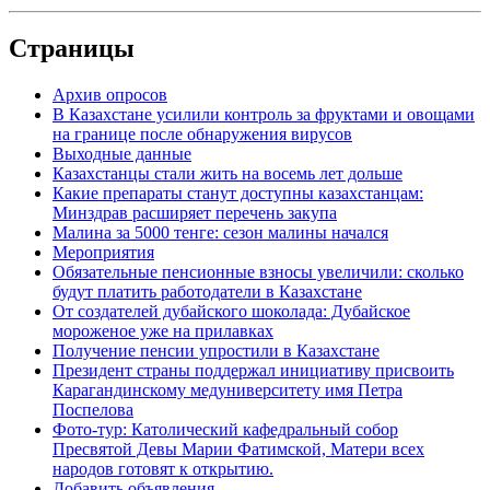
Страницы
Архив опросов
В Казахстане усилили контроль за фруктами и овощами
на границе после обнаружения вирусов
Выходные данные
Казахстанцы стали жить на восемь лет дольше
Какие препараты станут доступны казахстанцам:
Минздрав расширяет перечень закупа
Малина за 5000 тенге: сезон малины начался
Мероприятия
Обязательные пенсионные взносы увеличили: сколько
будут платить работодатели в Казахстане
От создателей дубайского шоколада: Дубайское
мороженое уже на прилавках
Получение пенсии упростили в Казахстане
Президент страны поддержал инициативу присвоить
Карагандинскому медуниверситету имя Петра
Поспелова
Фото-тур: Католический кафедральный собор
Пресвятой Девы Марии Фатимской, Матери всех
народов готовят к открытию.
Добавить объявления