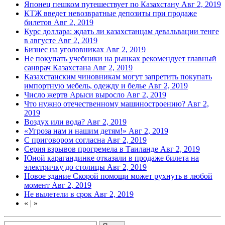
Японец пешком путешествует по Казахстану
Авг 2, 2019
КТЖ введет невозвратные депозиты при продаже
билетов
Авг 2, 2019
Курс доллара: ждать ли казахстанцам девальвации тенге
в августе
Авг 2, 2019
Бизнес на уголовниках
Авг 2, 2019
Не покупать учебники на рынках рекомендует главный
санврач Казахстана
Авг 2, 2019
Казахстанским чиновникам могут запретить покупать
импортную мебель, одежду и белье
Авг 2, 2019
Число жертв Арыси выросло
Авг 2, 2019
Что нужно отечественному машиностроению?
Авг 2,
2019
Воздух или вода?
Авг 2, 2019
«Угроза нам и нашим детям!»
Авг 2, 2019
С приговором согласна
Авг 2, 2019
Серия взрывов прогремела в Таиланде
Авг 2, 2019
Юной карагандинке отказали в продаже билета на
электричку до столицы
Авг 2, 2019
Новое здание Скорой помощи может рухнуть в любой
момент
Авг 2, 2019
Не вылетели в срок
Авг 2, 2019
«
|
»