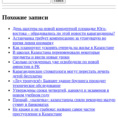
Похожие записи
День шахтера на новой концертной площадке Юго-
востока – обрадовались ли этой новости карагандинцы?
Астанчанка требует компенсацию за утонувшую во
время ливня иномарку
Как планируют ускорять очередь на жилье в Казахстане
В школах Казахстана переименовали некоторые
предметы и ввели новые уроки
Сколько осужденных уже освободили по новой
амнистии в РК
Карагандинские стоматологи могут перестать лечить
детей бесплатно
«Лед тронулся!» Бывшее здание боулинга проходит
техническое обследование
Утверждены сроки четвертей, каникул и экзаменов в
новом учебном году
Прощай, «наличка»: казахстанцы сняли рекордно малую
сумму в банкоматах
Не кражи и не грабежи: названо самое частое
преступление в Казахстане