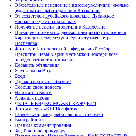
Обязательные пенсионные взносы увеличили: сколько
будут платить работодатели в Казахстане
От создателей дубайского шоколада: Дубайское
мороженое уже на прилавках
Получение пенсии упростили в Казахстане
Президент страны поддержал инициативу присвоить
Карагандинскому медуниверситету имя Петра
Поспелова
Фото-тур: Католический кафедральный собор
Пресвятой Девы Марии Фатимской, Матери всех
народов готовят к открытию.
Добавить объявления
Хрустальная Вода
Вход
Сделай сюрприз любимой!
Сообщи свою новость!
Написать в Блоги
Ария для народа
ДЕЛАТЬ ВИДЕО МОЖЕТ КАЖДЫЙ!
Фото-галерея «КЛЁВое фото»
Галерея хенд-мейд работ наших читателей
Выиграй приз
Правила комментирования
Задай вопрос прокурору