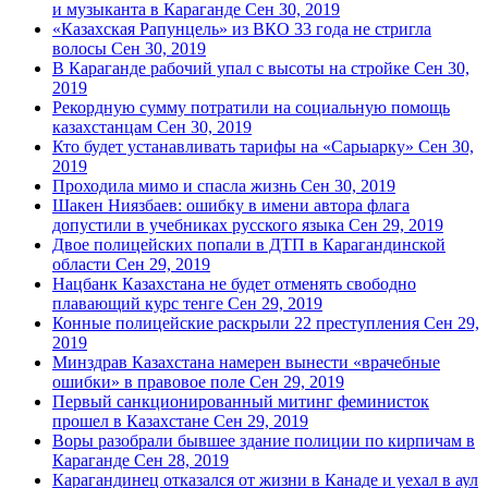
и музыканта в Караганде
Сен 30, 2019
«Казахская Рапунцель» из ВКО 33 года не стригла
волосы
Сен 30, 2019
В Караганде рабочий упал с высоты на стройке
Сен 30,
2019
Рекордную сумму потратили на социальную помощь
казахстанцам
Сен 30, 2019
Кто будет устанавливать тарифы на «Сарыарку»
Сен 30,
2019
Проходила мимо и спасла жизнь
Сен 30, 2019
Шакен Ниязбаев: ошибку в имени автора флага
допустили в учебниках русского языка
Сен 29, 2019
Двое полицейских попали в ДТП в Карагандинской
области
Сен 29, 2019
Нацбанк Казахстана не будет отменять свободно
плавающий курс тенге
Сен 29, 2019
Конные полицейские раскрыли 22 преступления
Сен 29,
2019
Минздрав Казахстана намерен вынести «врачебные
ошибки» в правовое поле
Сен 29, 2019
Первый санкционированный митинг феминисток
прошел в Казахстане
Сен 29, 2019
Воры разобрали бывшее здание полиции по кирпичам в
Караганде
Сен 28, 2019
Карагандинец отказался от жизни в Канаде и уехал в аул