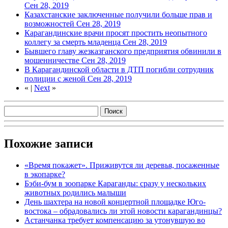
Сен 28, 2019
Казахстанские заключенные получили больше прав и
возможностей
Сен 28, 2019
Карагандинские врачи просят простить неопытного
коллегу за смерть младенца
Сен 28, 2019
Бывшего главу жезказганского предприятия обвинили в
мошенничестве
Сен 28, 2019
В Карагандинской области в ДТП погибли сотрудник
полиции с женой
Сен 28, 2019
«
|
Next
»
Похожие записи
«Время покажет». Приживутся ли деревья, посаженные
в экопарке?
Бэби-бум в зоопарке Караганды: сразу у нескольких
животных родились малыши
День шахтера на новой концертной площадке Юго-
востока – обрадовались ли этой новости карагандинцы?
Астанчанка требует компенсацию за утонувшую во