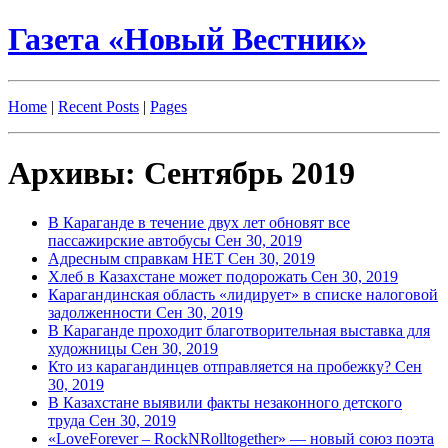
Газета «Новый Вестник»
Home
|
Recent Posts
|
Pages
Архивы: Сентябрь 2019
В Караганде в течение двух лет обновят все
пассажирские автобусы
Сен 30, 2019
Адресным справкам НЕТ
Сен 30, 2019
Хлеб в Казахстане может подорожать
Сен 30, 2019
Карагандинская область «лидирует» в списке налоговой
задолженности
Сен 30, 2019
В Караганде проходит благотворительная выставка для
художницы
Сен 30, 2019
Кто из карагандинцев отправляется на пробежку?
Сен
30, 2019
В Казахстане выявили факты незаконного детского
труда
Сен 30, 2019
«LoveForever – RockNRolltogether» — новый союз поэта