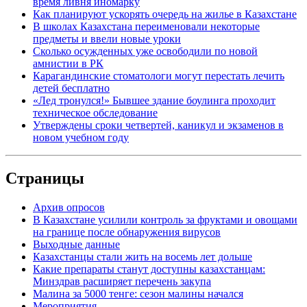
время ливня иномарку
Как планируют ускорять очередь на жилье в Казахстане
В школах Казахстана переименовали некоторые
предметы и ввели новые уроки
Сколько осужденных уже освободили по новой
амнистии в РК
Карагандинские стоматологи могут перестать лечить
детей бесплатно
«Лед тронулся!» Бывшее здание боулинга проходит
техническое обследование
Утверждены сроки четвертей, каникул и экзаменов в
новом учебном году
Страницы
Архив опросов
В Казахстане усилили контроль за фруктами и овощами
на границе после обнаружения вирусов
Выходные данные
Казахстанцы стали жить на восемь лет дольше
Какие препараты станут доступны казахстанцам:
Минздрав расширяет перечень закупа
Малина за 5000 тенге: сезон малины начался
Мероприятия