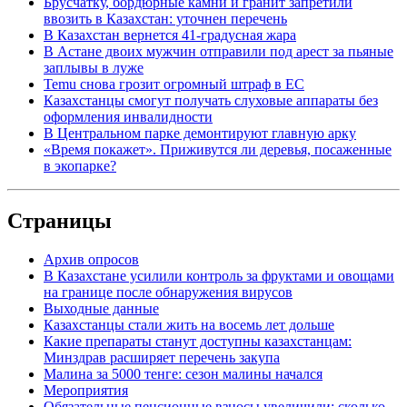
Брусчатку, бордюрные камни и гранит запретили
ввозить в Казахстан: уточнен перечень
В Казахстан вернется 41-градусная жара
В Астане двоих мужчин отправили под арест за пьяные
заплывы в луже
Temu снова грозит огромный штраф в ЕС
Казахстанцы смогут получать слуховые аппараты без
оформления инвалидности
В Центральном парке демонтируют главную арку
«Время покажет». Приживутся ли деревья, посаженные
в экопарке?
Страницы
Архив опросов
В Казахстане усилили контроль за фруктами и овощами
на границе после обнаружения вирусов
Выходные данные
Казахстанцы стали жить на восемь лет дольше
Какие препараты станут доступны казахстанцам:
Минздрав расширяет перечень закупа
Малина за 5000 тенге: сезон малины начался
Мероприятия
Обязательные пенсионные взносы увеличили: сколько