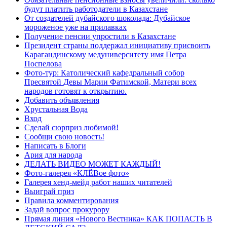
будут платить работодатели в Казахстане
От создателей дубайского шоколада: Дубайское
мороженое уже на прилавках
Получение пенсии упростили в Казахстане
Президент страны поддержал инициативу присвоить
Карагандинскому медуниверситету имя Петра
Поспелова
Фото-тур: Католический кафедральный собор
Пресвятой Девы Марии Фатимской, Матери всех
народов готовят к открытию.
Добавить объявления
Хрустальная Вода
Вход
Сделай сюрприз любимой!
Сообщи свою новость!
Написать в Блоги
Ария для народа
ДЕЛАТЬ ВИДЕО МОЖЕТ КАЖДЫЙ!
Фото-галерея «КЛЁВое фото»
Галерея хенд-мейд работ наших читателей
Выиграй приз
Правила комментирования
Задай вопрос прокурору
Прямая линия «Нового Вестника» КАК ПОПАСТЬ В