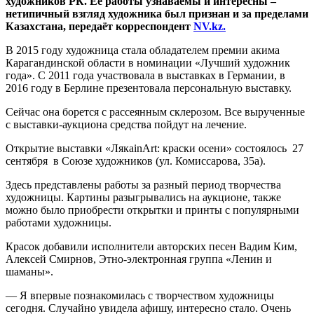
художников РК. Её работы узнаваемы и интересны –
нетипичный взгляд художника был признан и за пределами
Казахстана, передаёт корреспондент
NV.kz.
В 2015 году художница стала обладателем премии акима
Карагандинской области в номинации «Лучший художник
года». С 2011 года участвовала в выставках в Германии, в
2016 году в Берлине презентовала персональную выставку.
Сейчас она борется с рассеянным склерозом. Все вырученные
с выставки-аукциона средства пойдут на лечение.
Открытие выставки «ЛякаinArt: краски осени» состоялось 27
сентября в Союзе художников (ул. Комиссарова, 35а).
Здесь представлены работы за разный период творчества
художницы. Картины разыгрывались на аукционе, также
можно было приобрести открытки и принты с популярными
работами художницы.
Красок добавили исполнители авторских песен Вадим Ким,
Алексей Смирнов, Этно-электронная группа «Ленин и
шаманы».
— Я впервые познакомилась с творчеством художницы
сегодня. Случайно увидела афишу, интересно стало. Очень