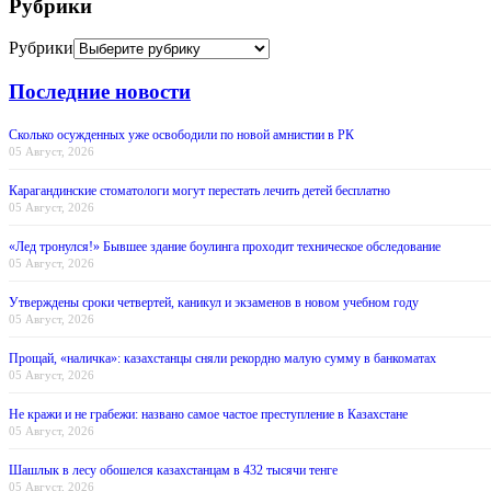
Рубрики
Рубрики
Последние новости
Сколько осужденных уже освободили по новой амнистии в РК
05 Август, 2026
Карагандинские стоматологи могут перестать лечить детей бесплатно
05 Август, 2026
«Лед тронулся!» Бывшее здание боулинга проходит техническое обследование
05 Август, 2026
Утверждены сроки четвертей, каникул и экзаменов в новом учебном году
05 Август, 2026
Прощай, «наличка»: казахстанцы сняли рекордно малую сумму в банкоматах
05 Август, 2026
Не кражи и не грабежи: названо самое частое преступление в Казахстане
05 Август, 2026
Шашлык в лесу обошелся казахстанцам в 432 тысячи тенге
05 Август, 2026