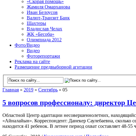
«Скорая помощь»
Жамиля Омарханова
Иван Белоусов
Валют-Транзит Банк
Шахтеры
Владислав Челах
ЖК «Бесоба»
Олимпиада 2012
Фото/Видео
Видео
Фоторепортажи
Реклама на сайте
Размещение предвыборной агитации
Главная
»
2019
»
Сентябрь
» 05
5 вопросов профессионалу: директор Ц
Областной Центр адаптации несовершеннолетних, находящийся 
«Айналайын». Корреспондент: Данекер Саулебаевна, сколько се
находится 41 ребенок. В летнее период охват составляет 48-55 