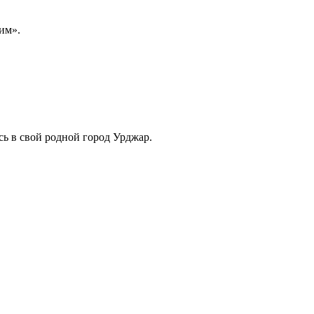
им».
сь в свой родной город Урджар.