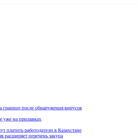
а границе после обнаружения вирусов
е уже на прилавках
ут платить работодатели в Казахстане
в расширяет перечень закупа