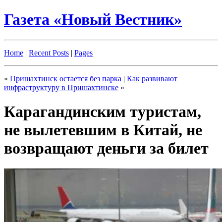
Газета «Новый Вестник»
Home
|
Recent Posts
|
Pages
«
Пришахтинск остается без парка
|
Как развивают
инфраструктуру в Пришахтинске
»
Карагандинским туристам,
не вылетевшим в Китай, не
возвращают деньги за билет