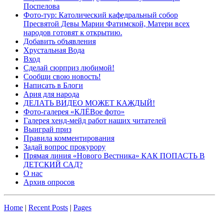
Поспелова
Фото-тур: Католический кафедральный собор
Пресвятой Девы Марии Фатимской, Матери всех
народов готовят к открытию.
Добавить объявления
Хрустальная Вода
Вход
Сделай сюрприз любимой!
Сообщи свою новость!
Написать в Блоги
Ария для народа
ДЕЛАТЬ ВИДЕО МОЖЕТ КАЖДЫЙ!
Фото-галерея «КЛЁВое фото»
Галерея хенд-мейд работ наших читателей
Выиграй приз
Правила комментирования
Задай вопрос прокурору
Прямая линия «Нового Вестника» КАК ПОПАСТЬ В
ДЕТСКИЙ САД?
О нас
Архив опросов
Home
|
Recent Posts
|
Pages