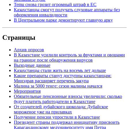
Temu снова грозит огромный штраф в ЕС
Казахстанцы смогут получать слуховые аппараты без
оформления инвалидности
В Центральном парке демонтируют главную арку
Страницы
Архив опросов
В Казахстане усилили контроль за фруктами и овощами
на границе после обнаружения вирусов
Выходные данные
Казахстанцы стали жить на восемь лет дольше
Какие препараты станут доступны казахстанцам:
Минздрав расширяет перечень закупа
Малина за 5000 тенге: сезон малины начался
Мероприятия
Обязательные пенсионные взносы увеличили: сколько
будут платить работодатели в Казахстане
От создателей дубайского шоколада: Дубайское
мороженое уже на прилавках
Получение пенсии упростили в Казахстане
Президент страны поддержал инициативу присвоить
Карагандинскому медуниверситету имя Петра