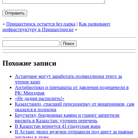
«
Пришахтинск остается без парка
|
Как развивают
инфраструктуру в Пришахтинске
»
Похожие записи
Астанчане могут заработать полмиллиона тенге за
чтение книг
Антибиотики и препараты от давления подешевели в
РК: Минздрав
«Не дадим распилить!»
Казахстанец, спасший пенсионерку от мошенников, сам
оказался в полиции
Брусчатку, бордюрные камни и гранит запретили
ввозить в Казахстан: уточнен перечень
В Казахстан вернется 41-градусная жара
В Астане двоих мужчин отправили под арест за пьяные
заплывы в луже