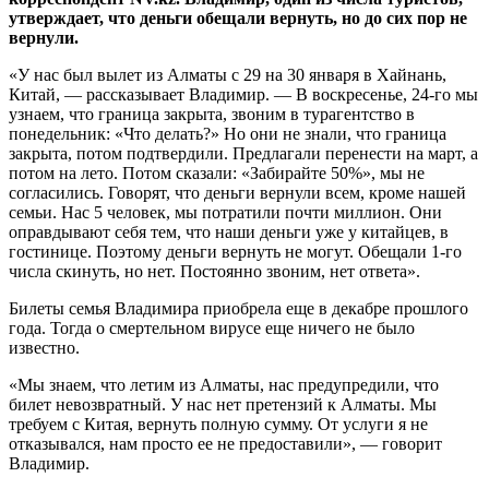
утверждает, что деньги обещали вернуть, но до сих пор не
вернули.
«У нас был вылет из Алматы с 29 на 30 января в Хайнань,
Китай, — рассказывает Владимир. — В воскресенье, 24-го мы
узнаем, что граница закрыта, звоним в турагентство в
понедельник: «Что делать?» Но они не знали, что граница
закрыта, потом подтвердили. Предлагали перенести на март, а
потом на лето. Потом сказали: «Забирайте 50%», мы не
согласились. Говорят, что деньги вернули всем, кроме нашей
семьи. Нас 5 человек, мы потратили почти миллион. Они
оправдывают себя тем, что наши деньги уже у китайцев, в
гостинице. Поэтому деньги вернуть не могут. Обещали 1-го
числа скинуть, но нет. Постоянно звоним, нет ответа».
Билеты семья Владимира приобрела еще в декабре прошлого
года. Тогда о смертельном вирусе еще ничего не было
известно.
«Мы знаем, что летим из Алматы, нас предупредили, что
билет невозвратный. У нас нет претензий к Алматы. Мы
требуем с Китая, вернуть полную сумму. От услуги я не
отказывался, нам просто ее не предоставили», — говорит
Владимир.