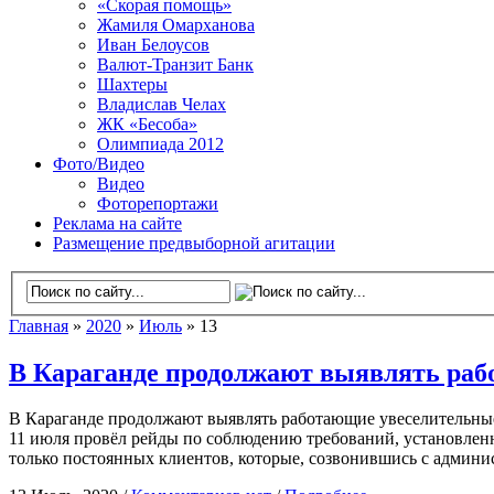
«Скорая помощь»
Жамиля Омарханова
Иван Белоусов
Валют-Транзит Банк
Шахтеры
Владислав Челах
ЖК «Бесоба»
Олимпиада 2012
Фото/Видео
Видео
Фоторепортажи
Реклама на сайте
Размещение предвыборной агитации
Главная
»
2020
»
Июль
» 13
В Караганде продолжают выявлять раб
В Караганде продолжают выявлять работающие увеселительные 
11 июля провёл рейды по соблюдению требований, установлен
только постоянных клиентов, которые, созвонившись с админи