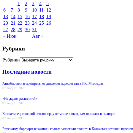
1
2
3
4
5
6
7
8
9
10
11
12
13
14
15
16
17
18
19
20
21
22
23
24
25
26
27
28
29
30
31
« Июн
Авг »
Рубрики
Рубрики
Последние новости
Антибиотики и препараты от давления подешевели в РК: Минздрав
07 Август, 2026
«Не дадим распилить!»
07 Август, 2026
Казахстанец, спасший пенсионерку от мошенников, сам оказался в полиции
07 Август, 2026
Брусчатку, бордюрные камни и гранит запретили ввозить в Казахстан: уточнен перечен