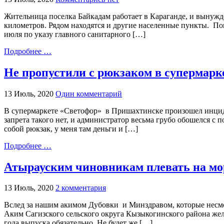
Жительница поселка Байкадам работает в Караганде, и вынужд
километров. Рядом находятся и другие населенные пункты. Пока
июля по указу главного санитарного […]
Подробнее …
Не пропустили с рюкзаком в супермарк
13 Июль, 2020
Один комментарий
В супермаркете «Светофор» в Пришахтинске произошел инциден
запрета такого нет, и администратор весьма грубо обошелся с 
собой рюкзак, у меня там деньги и […]
Подробнее …
Атырауским чиновникам плевать на мо
13 Июль, 2020
2 комментария
Вслед за нашим акимом Дубовки и Минздравом, которые несмот
Аким Сагизского сельского округа Кызыкогинского района жела
года выпуска обязательно. Не будет же […]