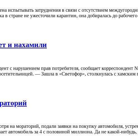
ена испытывать затруднения в связи с отсутствием междугородни
 в стране не ужесточили карантин, она добиралась до рабочего 
ет и нахамили
т с нарушением прав потребителя, сообщает корреспондент NV.
посетительницей. — Зашла в «Светофор», столкнулась с хамским 
раторий
ря на мораторий, подали заявки на покупку автомобиля, устрем
ет автомобиль за 4 с половиной миллиона. Да не какой-нибудь,