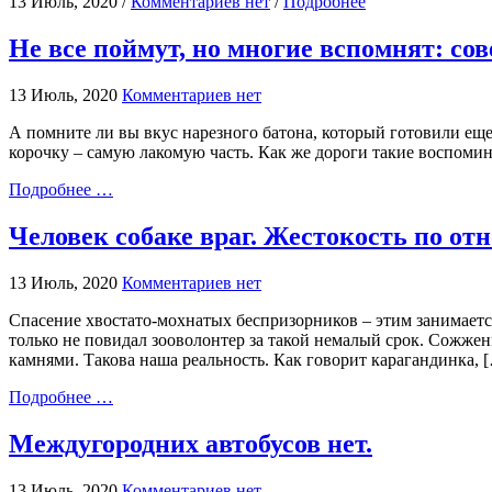
13 Июль, 2020 /
Комментариев нет
/
Подробнее
Не все поймут, но многие вспомнят: со
13 Июль, 2020
Комментариев нет
А помните ли вы вкус нарезного батона, который готовили ещ
корочку – самую лакомую часть. Как же дороги такие воспомин
Подробнее …
Человек собаке враг. Жестокость по о
13 Июль, 2020
Комментариев нет
Спасение хвостато-мохнатых беспризорников – этим занимается
только не повидал зооволонтер за такой немалый срок. Сожже
камнями. Такова наша реальность. Как говорит карагандинка, 
Подробнее …
Междугородних автобусов нет.
13 Июль, 2020
Комментариев нет