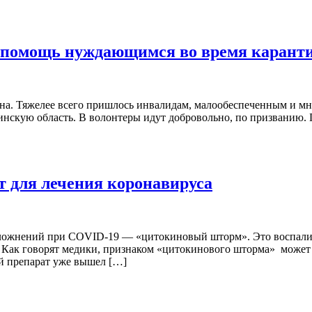
 помощь нуждающимся во время карант
на. Тяжелее всего пришлось инвалидам, малообеспеченным и мн
инскую область. В волонтеры идут добровольно, по призванию.
т для лечения коронавируса
ложнений при COVID-19 — «цитокиновый шторм». Это воспалител
а. Как говорят медики, признаком «цитокинового шторма» может 
й препарат уже вышел […]