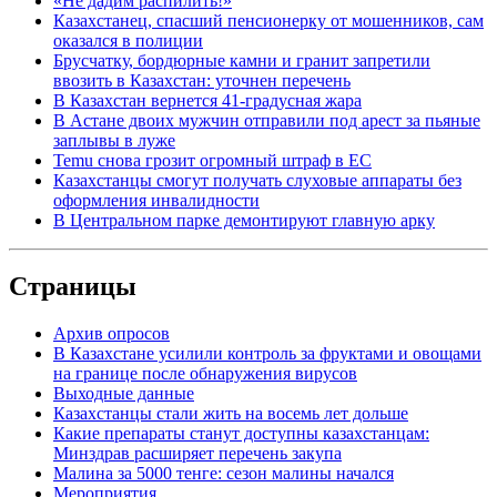
«Не дадим распилить!»
Казахстанец, спасший пенсионерку от мошенников, сам
оказался в полиции
Брусчатку, бордюрные камни и гранит запретили
ввозить в Казахстан: уточнен перечень
В Казахстан вернется 41-градусная жара
В Астане двоих мужчин отправили под арест за пьяные
заплывы в луже
Temu снова грозит огромный штраф в ЕС
Казахстанцы смогут получать слуховые аппараты без
оформления инвалидности
В Центральном парке демонтируют главную арку
Страницы
Архив опросов
В Казахстане усилили контроль за фруктами и овощами
на границе после обнаружения вирусов
Выходные данные
Казахстанцы стали жить на восемь лет дольше
Какие препараты станут доступны казахстанцам:
Минздрав расширяет перечень закупа
Малина за 5000 тенге: сезон малины начался
Мероприятия