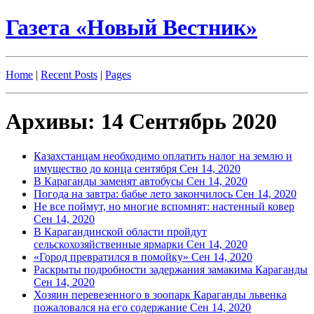
Газета «Новый Вестник»
Home
|
Recent Posts
|
Pages
Архивы: 14 Сентябрь 2020
Казахстанцам необходимо оплатить налог на землю и
имущество до конца сентября
Сен 14, 2020
В Караганды заменят автобусы
Сен 14, 2020
Погода на завтра: бабье лето закончилось
Сен 14, 2020
Не все поймут, но многие вспомнят: настенный ковер
Сен 14, 2020
В Карагандинской области пройдут
сельскохозяйственные ярмарки
Сен 14, 2020
«Город превратился в помойку»
Сен 14, 2020
Раскрыты подробности задержания замакима Караганды
Сен 14, 2020
Хозяин перевезенного в зоопарк Караганды львенка
пожаловался на его содержание
Сен 14, 2020