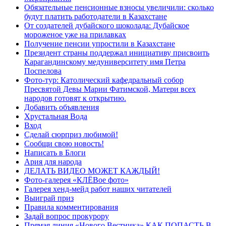
Обязательные пенсионные взносы увеличили: сколько
будут платить работодатели в Казахстане
От создателей дубайского шоколада: Дубайское
мороженое уже на прилавках
Получение пенсии упростили в Казахстане
Президент страны поддержал инициативу присвоить
Карагандинскому медуниверситету имя Петра
Поспелова
Фото-тур: Католический кафедральный собор
Пресвятой Девы Марии Фатимской, Матери всех
народов готовят к открытию.
Добавить объявления
Хрустальная Вода
Вход
Сделай сюрприз любимой!
Сообщи свою новость!
Написать в Блоги
Ария для народа
ДЕЛАТЬ ВИДЕО МОЖЕТ КАЖДЫЙ!
Фото-галерея «КЛЁВое фото»
Галерея хенд-мейд работ наших читателей
Выиграй приз
Правила комментирования
Задай вопрос прокурору
Прямая линия «Нового Вестника» КАК ПОПАСТЬ В